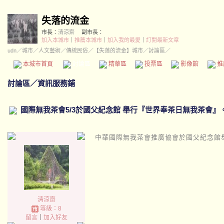
失落的流金
市長：
清涼齋
副市長：
加入本城市
｜
推薦本城市
｜
加入我的最愛
｜
訂閱最新文章
udn
／
城市
／
人文藝術
／
傳統民俗
／
【失落的流金】城市
／討論區／
本城市首頁
討論區
精華區
投票區
影像館
推
討論區
／
資訊服務鋪
國際無我茶會5/3於國父紀念館 舉行『世界奉茶日無我茶會』
中華國際無我茶會推廣協會於國父紀念館
清涼齋
等級：8
留言
｜
加入好友