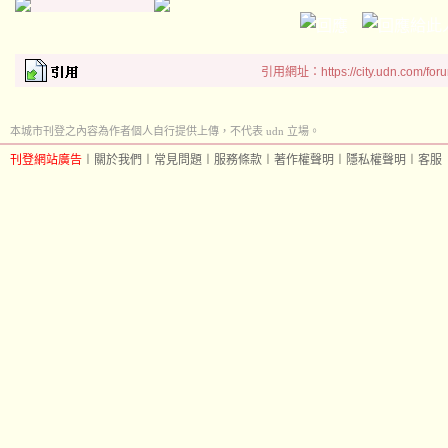
引用網址：https://city.udn.com/for
本城市刊登之內容為作者個人自行提供上傳，不代表 udn 立場。
刊登網站廣告
︱
關於我們
︱
常見問題
︱
服務條款
︱
著作權聲明
︱
隱私權聲明
︱
客服