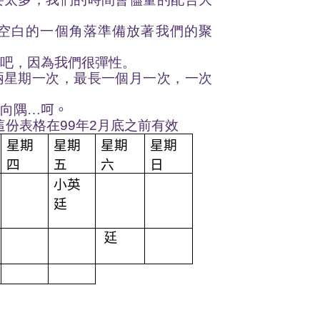
中空白的一個角落準備放著我們的聚
埔吧，因為我們很彈性。
兩星期一次，最長一個月一次，一次
免向隅
…
呵。
.這份表格在99年2月底之前有效
星期
星期
星期
星期
四
五
六
日
小英
廷
廷