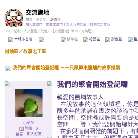
交流鹽地
市長：
小英英
副市長：
加入本城市
｜
推薦本城市
｜
加入我的最愛
｜
訂閱最新文章
udn
／
城市
／
人文藝術
／
其他
／
【交流鹽地】城市
／討論區／
本城市首頁
討論區
精華區
投票區
影像館
推
討論區
／
故事志工區
我們的聚會開始登記囉 －－只限屏東鹽埔的故事媽媽
我們的聚會開始登記囉
親愛的鹽埔故事人
在說故事的這個領域裡，你
釀多年的承諾在幾次的談論中
長空間，空間裡或許需要的是
小英英
空間
……
等，我們要開始總計
等級：6
在參與這個團體的前題下，有
留言
｜
加入好友
1.壓力不用太大，但曠課也不