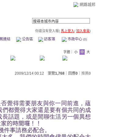
網路城邦
你還沒有登入喔(
馬上登入
/
加入會員
)
薦連結
公告區
訪客簿
市政中心
(0)
字體：
小
中
大
2009/12/14 00:12 瀏覽
1,768
｜回應
0
｜
推薦
0
是否覺得需要朋友與你一同前進，蘊
我們都覺得大家還是要有個共同的成
成長話題，或是閒聊生活另一個異想
大家的時間囉！！
幾件事請務必配合。
要太多，我們的時間會儘量的配合大