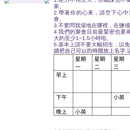
家。
2.帶著你的心來，請空下心
會。
3.不要問我場地在哪裡，在鹽
4.我們的聚會目前最緊密也要
大約至少1~1.5小時啦。
5.基本上請不要大幅招生，以
請把自己可以的時間放上名字
星期
星期
星期
一
二
三
早上
下午
小英
晚上
小英