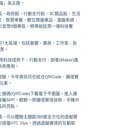
福」為主題。
館、政府館、行動支付館、3C靚品館、生活
範、智慧車載、數位周邊產品、電腦系統、
影音等8個專區，將帶給民眾一場科技饗
的7大區域，包括客廳、書房、工作室、臥
場景。
科技成熟下，行動支付、創客(Maker)風
新奇應用。
驗，今年資訊月也結合QRCode、擴增實
展元素。
碼(QRCode)下載電子平面圖。進入展
屬APP，輕輕一照擴增實境技術，手機中
區的亮點。
，可以體驗主題館360度全方位的虛擬實
電hTC Vive，透過虛擬實境的互動裝