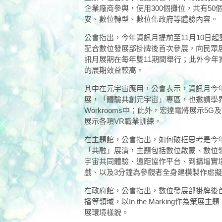
企業廠商參與，使用300個攤位，共有5
安、數位轉型、數位化政府等體驗內容。
公會指出，今年資訊月提前至11月10日
配合數位發展部掛牌後首次參展，向民眾
訊月展期在每年雙11期間舉行；此外今年
的展期效益較高。
其中在元宇宙應用，公會表示，資訊月今年
展，「體驗共創元宇宙」專區，也邀請學
Workrooms中；此外，宏達電將展示5G
展示各項VR職業訓練。
在主題館，公會指出，如何破框思考是今年
「共融」展演，主題包括數位啟蒙、數位
宇宙共同體驗、遠距協作平台、到擴增實境
戲、以及3分鐘為參觀者全身建模製作虛擬分
在政府館，公會指出，數位發展部掛牌後首
播等領域，以In the Marking作為
展環境樣貌。