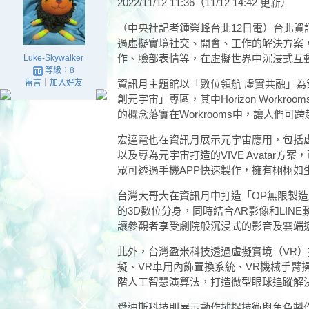
2022/11/12 11:36（11/12 14:42 更新）
（中央社記者鍾榮峰台北12日電）台北資
過虛擬實境社交、開會、工作的解決方案
作、臉部表情等，在虛擬世界中沉浸式互
Luke-Skywalker
等級：8
留言
｜
加入好友
資訊月主題館以「數位領航 虛實共融」
創元宇宙」專區，其中Horizon Work
的概念落實在Workrooms中，讓人們可
宏達電也在資訊月展示元宇宙應用，包括虛
以及專為元宇宙打造的VIVE Avatar
眾可透過手機APP快速製作，擁有栩栩如
台灣大哥大在資訊月中打造「OP無限製造
的3D數位分身，同時結合AR影像和LIN
讓參觀者享受劇院般沉浸式的影音及雲端
此外，台灣盈米科技透過虛擬實境（VR
擬、VR車用內飾置換系統、VR機械手臂
階人工智慧演算法，打造微型眼球追蹤解
愛迪斯科技則展示動作捕捉技術與角色製