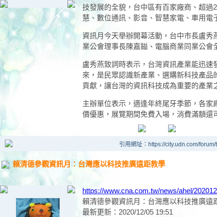
技發展的全貌，台中區有百家廠商、超過2
慧、數位通訊、影音、智慧家電、車用電
資訊月今天舉辦開幕活動，台中市長盧秀
業公會理事長陳嘉鎰、電腦商業同業公會
盧秀燕致詞時表示，台灣資訊產業能迅速發
來，是民眾認識新產業、選購新科技產品
貢獻，讓台灣的資訊科技成為重要的產業
主辦單位表示，適逢年終尾牙季節，各家
價優惠，展覽期間免費入場，消費滿額還可
引用網址：https://city.udn.com/forum
賴清德參觀資訊月：台灣應以科技推廣遠距教學
https://www.cna.com.tw/news/ahel/20201
賴清德參觀資訊月：台灣應以科技推廣遠
最新更新：2020/12/05 19:51