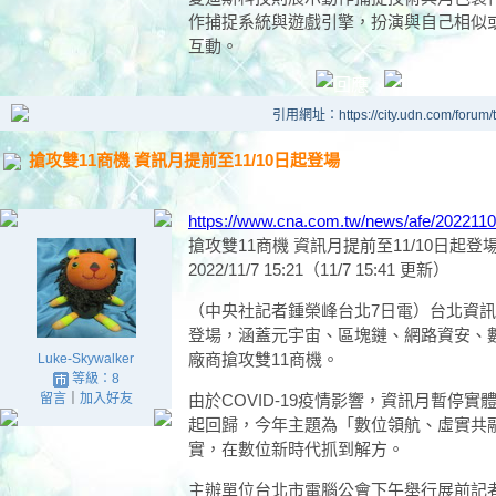
作捕捉系統與遊戲引擎，扮演與自己相似
互動。
引用網址：https://city.udn.com/forum
搶攻雙11商機 資訊月提前至11/10日起登場
https://www.cna.com.tw/news/afe/202211
搶攻雙11商機 資訊月提前至11/10日起登
2022/11/7 15:21（11/7 15:41 更新）
（中央社記者鍾榮峰台北7日電）台北資訊月
登場，涵蓋元宇宙、區塊鏈、網路資安、
廠商搶攻雙11商機。
Luke-Skywalker
等級：8
留言
｜
加入好友
由於COVID-19疫情影響，資訊月暫停實
起回歸，今年主題為「數位領航、虛實共
實，在數位新時代抓到解方。
主辦單位台北市電腦公會下午舉行展前記者