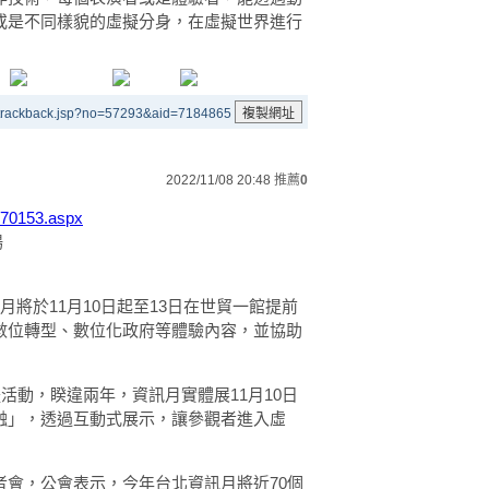
或是不同樣貌的虛擬分身，在虛擬世界進行
/trackback.jsp?no=57293&aid=7184865
2022/11/08 20:48
推薦
0
070153.aspx
場
將於11月10日起至13日在世貿一館提前
數位轉型、數位化政府等體驗內容，並協助
體活動，睽違兩年，資訊月實體展11月10日
融」，透過互動式展示，讓參觀者進入虛
會，公會表示，今年台北資訊月將近70個