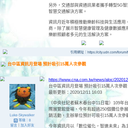
另外，交通部與資通訊業者攜手轉型5G智
智慧交通解決方案。
資訊月近年積極推動樂齡科技與生活應用
商，除了展示智慧健康管理及健康數據應
樂齡照顧者多元的生活解決方案。
引用網址：https://city.udn.com/forum
台中區資訊月登場 預計吸引15萬人次參觀
https://www.cna.com.tw/news/aloc/20201
台中區資訊月登場 預計吸引15萬人次參觀
最新更新：2020/12/11 16:03
（中央社記者蘇木春台中11日電）109年
際展覽館登場，今年有超過250個攤位參
銷活動，主辦單位預計可吸引15萬人次參
Luke-Skywalker
等級：8
留言
｜
加入好友
今年資訊月以「數位催化，智連未來」為