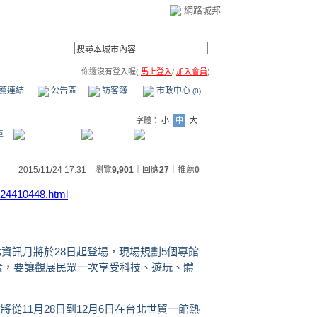
網路城邦
你還沒有登入喔(
馬上登入
/
加入會員
)
薦連結
公告區
訪客簿
市政中心
(0)
字體：
小
中
大
章
2015/11/24 17:31 瀏覽
9,901
｜回應
27
｜
推薦
0
124410448.html
北資訊月將於28日起登場，現場規劃5個專館
素，要讓觀展民眾一次享受科技、遊玩、體
將從11月28日到12月6日在台北世貿一館熱