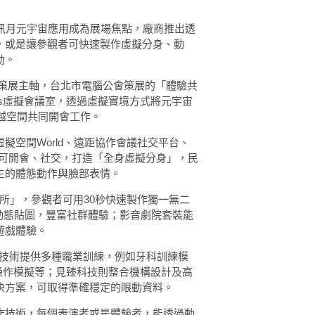
訊月元宇宙應用成為展場焦點，廠商推出透
，或是讓參觀者可快速製作虛擬分身、動
動。
為策展主軸，台北市電腦公會策展的「體驗共
rooms虛擬會議室，透過虛擬實境方式將元宇宙
跨越空間共同開會工作。
擬空間World、遠距協作會議社交平台、
方案，可開會、社交，打造「全身虛擬分身」，民
生的體態動作與臉部表情。
所」，參觀者可用30秒快速製作獨一無二
E動態貼圖，豐富社群體驗；影音劇院套裝能
遊戲體驗。
）技術提供多種職業訓練，例如牙科訓練模
操作模擬等；見臻科技則整合機構設計及高
決方案，可取得準確穩定的眼動資料。
作技術，每個表演者或是體驗者，能透過動