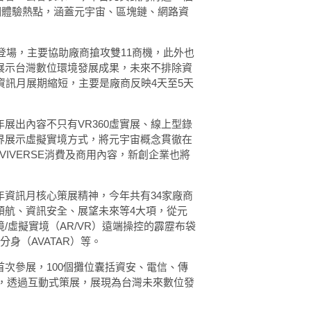
0個體驗熱點，涵蓋元宇宙、區塊鏈、網路資
起登場，主要協助廠商搶攻雙11商機，此外也
展示台灣數位環境發展成果，未來不排除資
資訊月展期縮短，主要是廠商反映4天至5天
展出內容不只有VR360虛實展、線上型錄
界展示虛擬實境方式，將元宇宙概念貫徹在
及VIVERSE消費及商用內容，新創企業也將
資訊月核心策展精神，今年共有34家廠商
領航、資訊安全、展望未來等4大項，從元
/虛擬實境（AR/VR）遠端操控的霹靂布袋
身（AVATAR）等。
次參展，100個攤位囊括資安、電信、傳
策展主題，透過互動式策展，展現為台灣未來數位發