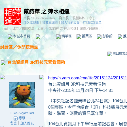
蔡詩萍 之 萍水相逢
市長：
Luke-Skywalker
副市長：
長腿姊姊
、
寧子
加入本城市
｜
推薦本城市
｜
加入我的最愛
｜
訂閱最新文章
udn
／
城市
／
情感交流
／
心靈
／
【蔡詩萍 之 萍水相逢】城市
／討論區／
本城市首頁
討論區
精華區
投票區
影像館
推
討論區
／
休閒玩樂誌
看回應文
台北資訊月 3R科技元素看個夠
http://n.yam.com/cna/life/20151124/20151
台北資訊月 3R科技元素看個夠
中央社-2015年11月24日 下午14:31
（中央社記者鍾榮峰台北24日電）104台
8個專區，今年也結合「3R」科技觀展元
驗、學習、消費的資訊嘉年華。
Luke-Skywalker
等級：8
留言
｜
加入好友
104台北資訊月下午舉行展前記者會，展會