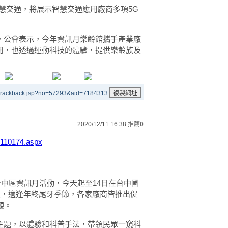
慧交通，將展示智慧交通應用廠商多項5G
，公會表示，今年資訊月樂齡館攜手產業廠
用，也透過運動科技的體驗，提供樂齡族及
/trackback.jsp?no=57293&aid=7184313
2020/12/11 16:38
推薦
0
2110174.aspx
台中區資訊月活動，今天起至14日在台中國
展，適逢年終尾牙季節，各家廠商皆推出促
觀。
主題，以體驗和科普手法，帶領民眾一窺科