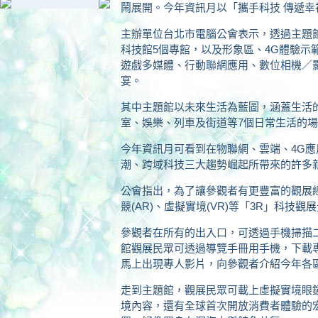
鬧展開。今年資訊月以「攜手科技 傳遞幸
主辦單位台北市電腦公會表示，透過主題
科技館5個專館，以及形象區、4G體驗示
遊戲多媒體、行動聯網應用、數位相機／
宴。
其中主題館以未來生活為藍圖，涵蓋生活
室、娛樂、列車及街道等7個日常生活的
今年資訊月可看到在物聯網、雲端、4G應用
潮、跨域科技三大趨勢崛起所帶來的許多
公會指出，為了讓參觀者有更豐富的觀展經
競(AR)、虛擬實境(VR)等「3R」科技觀
參觀者在所有的出入口，可透過手機掃描二維
館觀展民眾可透過導覽手冊用手機，下載專
馬上出現專人影片，向參觀者介紹今年各
走到主題館，觀展民眾可載上虛擬實境眼鏡
境內容，還有全球首次開放消費者體驗的宏達