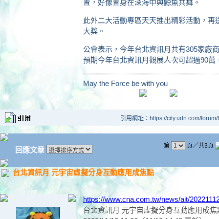
置，好像置身在深海中與鯨魚共舞。
此外二大活動專區天天推出精彩活動，再送出機
大獎。
公會表示，今年台北資訊月共有305家廠商
預期今年台北資訊月觀展人次可超過90萬
May the Force be with you
引用網址：https://city.udn.com/forum
第
頁／共3頁
回應文章
台北資訊月 元宇宙虛擬分身互動應用成焦點
https://www.cna.com.tw/news/ait/2022111
台北資訊月 元宇宙虛擬分身互動應用成焦