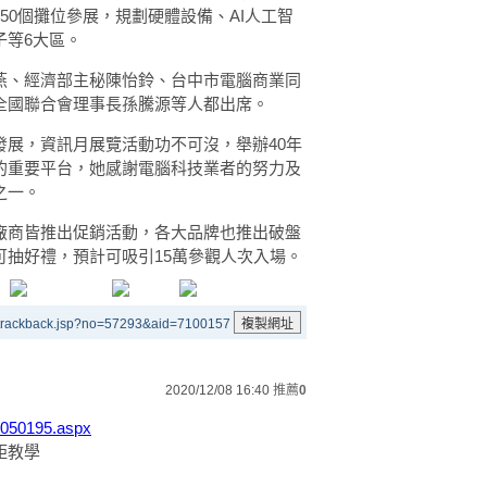
50個攤位參展，規劃硬體設備、AI人工智
子等6大區。
燕、經濟部主秘陳怡鈴、台中市電腦商業同
全國聯合會理事長孫騰源等人都出席。
展，資訊月展覽活動功不可沒，舉辦40年
的重要平台，她感謝電腦科技業者的努力及
之一。
廠商皆推出促銷活動，各大品牌也推出破盤
抽好禮，預計可吸引15萬參觀人次入場。
/trackback.jsp?no=57293&aid=7100157
2020/12/08 16:40
推薦
0
2050195.aspx
距教學