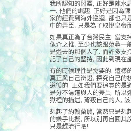
我所認知的閃靈, 正好是陳
一. 他們的崛起, 正好是因為
家的經費到海外巡迴, 卻也只
中的弄臣, 只是為了取悅皇帝而
如果真正為了台灣民主, 當支
像介之推, 至少也該跟范蠡一般
是過去的那個人了. 而許多支
記了自己的堅持, 因此到現在
有的時候理性是需要的, 這樣
真正與自己辨證, 探究自己的
遵循的, 正如我們要追尋的是道
是分不清道與人的差異. 所以
獄裡的描述, 背叛自己的人, 
想起了約翰蘭農, 當然只是想
的樂手比擬, 所以別再自圓其說
只是趕流行吧!