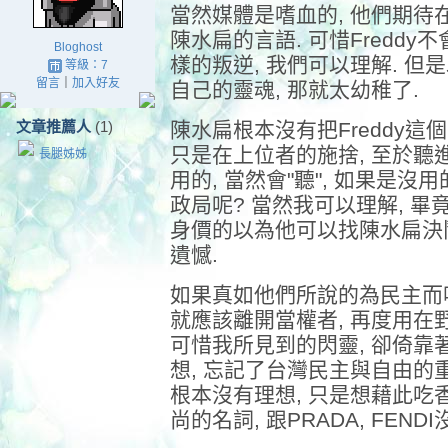
當然媒體是嗜血的, 他們期待在
陳水扁的言語. 可惜Freddy
Bloghost
樣的叛逆, 我們可以理解. 但
等級：7
留言
｜
加入好友
自己的靈魂, 那就太幼稚了.
文章推薦人
(1)
陳水扁根本沒有把Freddy這
只是在上位者的施捨, 至於聽進
長腿姊姊
用的, 當然會"聽", 如果是沒
政局呢? 當然我可以理解, 畢
身價的以為他可以找陳水扁決
遺憾.
如果真如他們所說的為民主而唱
就應該離開當權者, 再度用在野
可惜我所見到的閃靈, 卻倚靠
想, 忘記了台灣民主與自由的重
根本沒有理想, 只是想藉此吃
尚的名詞, 跟PRADA, FEND