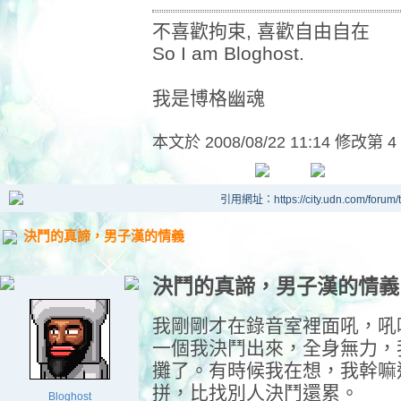
不喜歡拘束, 喜歡自由自在
So I am Bloghost.
我是博格幽魂
本文於
2008/08/22 11:14 修改第 4
引用網址：https://city.udn.com/forum
決鬥的真諦，男子漢的情義
決鬥的真諦，男子漢的情義
我剛剛才在錄音室裡面吼，吼
一個我決鬥出來，全身無力，
攤了。有時候我在想，我幹嘛
拼，比找別人決鬥還累。
Bloghost