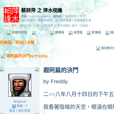
蔡詩萍 之 萍水相逢
市長：
Luke-Skywalker
副市長：
長腿姊姊
、
寧子
加入本城市
｜
推薦本城市
｜
加入我的最愛
｜
訂閱最新文章
udn
／
城市
／
情感交流
／
心靈
／
【蔡詩萍 之 萍水相逢】城市
／討論區／
本城市首頁
討論區
精華區
投票區
影像館
推
討論區
／
政治口水戰
看回應文
跟阿扁的決鬥by Freddy.
跟阿扁的決鬥
by Freddy.
二○○八年八月十四日的下午
Bloghost
我看著陰暗的天空，眼淚在眼
等級：7
留言
｜
加入好友