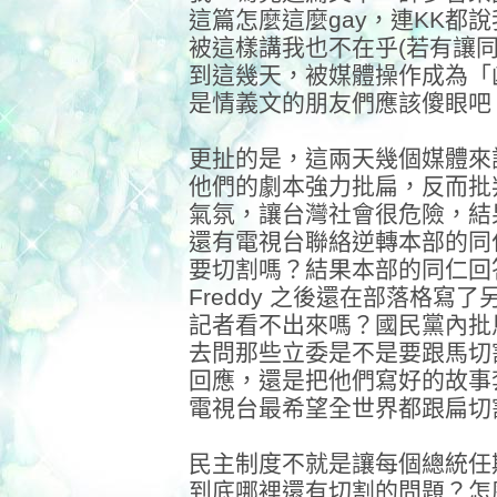
這篇怎麼這麼gay，連KK都
被這樣講我也不在乎(若有讓
到這幾天，被媒體操作成為「
是情義文的朋友們應該傻眼吧
更扯的是，這兩天幾個媒體來
他們的劇本強力批扁，反而批
氣氛，讓台灣社會很危險，結
還有電視台聯絡逆轉本部的同仁
要切割嗎？結果本部的同仁回
Freddy 之後還在部落格寫
記者看不出來嗎？國民黨內批
去問那些立委是不是要跟馬切
回應，還是把他們寫好的故事
電視台最希望全世界都跟扁切
民主制度不就是讓每個總統任
到底哪裡還有切割的問題？怎麼