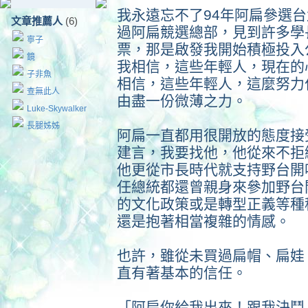
我永遠忘不了94年阿扁參選
文章推薦人
(6)
過阿扁競選總部，見到許多學
寧子
票，那是啟發我開始積極投入
鏡
我相信，這些年輕人，現在的
子非魚
相信，這些年輕人，這麼努力
查無此人
由盡一份微薄之力。
Luke-Skywalker
長腿姊姊
阿扁一直都用很開放的態度接
建言，我要找他，他從來不拒
他更從市長時代就支持野台開
任總統都還曾親身來參加野台
的文化政策或是轉型正義等種
還是抱著相當複雜的情感。
也許，雖從未買過扁帽、扁娃
直有著基本的信任。
「阿扁你給我出來！跟我決鬥