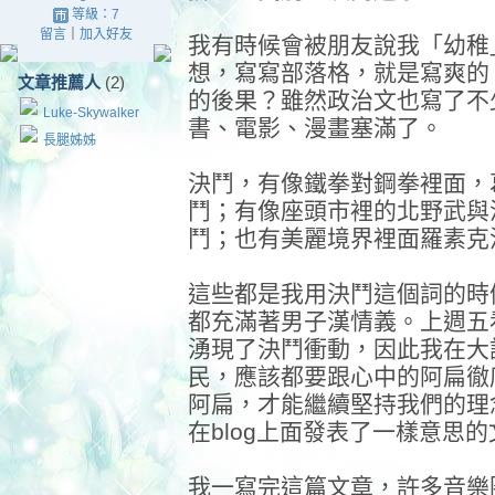
等級：7
留言
｜
加入好友
我有時候會被朋友說我「幼稚
想，寫寫部落格，就是寫爽的
文章推薦人
(2)
的後果？雖然政治文也寫了不
Luke-Skywalker
書、電影、漫畫塞滿了。
長腿姊姊
決鬥，有像鐵拳對鋼拳裡面，
鬥；有像座頭市裡的北野武與
鬥；也有美麗境界裡面羅素克
這些都是我用決鬥這個詞的時
都充滿著男子漢情義。上週五
湧現了決鬥衝動，因此我在大
民，應該都要跟心中的阿扁徹
阿扁，才能繼續堅持我們的理
在blog上面發表了一樣意思
我一寫完這篇文章，許多音樂