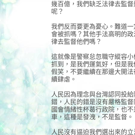
幾百億，我們缺乏法律去監督
呢？
我們反而要更為憂心。難道一
會被抓嗎？其他手法高明的政
律去監督他們嗎？
這就像是警察怠忽職守縱容小
抓到，是我們運氣好，但是我
假笑，不要繼續在那邊大開法
續肆虐。
人民因為理念與台灣認同投給
錯，人民的錯是沒有嚴格監督
國會情緒性杯葛行政院，也不
車，這種是發洩，不是監督。
人民沒有逼迫我們選出來的立