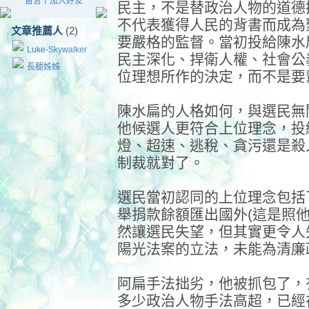
留言
｜
加入好友
民主，不是替政治人物的道德
不代表獲得人民的背書而成為
文章推薦人
(2)
要嚴格的監督。當初投給陳水
Luke-Skywalker
民主深化、捍衛人權、社會公
長腿姊姊
位理想所作的決定，而不是要
陳水扁的人格如何，與選民無
他候選人更符合上位理念，投
燈、超速、逃稅、貪污還是殺
制裁就對了。
選民當初認同的上位理念包括
舉捐款餘額匯出國外(這是照
然讓選民失望，但其實更令人
陽光法案的立法，未能為清廉
阿扁手法拙劣，他被抓包了，
多少政治人物手法高超，已經