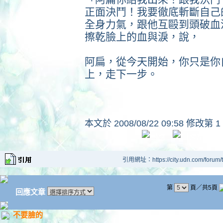
正面決鬥！我要徹底斬斷自己
全身力氣，跟他互毆到頭破血
擦乾臉上的血與淚，說，
阿扁，從今天開始，你只是你
上，走下一步。
本文於
2008/08/22 09:58 修改第 1
引用網址：https://city.udn.com/forum
第
頁／共5頁
回應文章
不要臉的