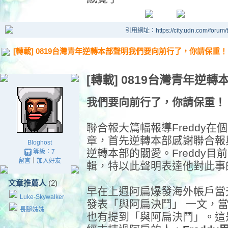
引用網址：https://city.udn.com/forum
[轉載] 0819台灣青年逆轉本部聲明我們要向前行了，你請保重！
[轉載] 0819台灣青年逆轉
我們要向前行了，你請保重！
聯合報大篇幅報導Freddy
章，首先逆轉本部感謝聯合報與
Bloghost
逆轉本部的關愛。Freddy
等級：7
留言
｜
加入好友
輯，特以此聲明表達他對此事
文章推薦人
(2)
早在上週阿扁爆發海外帳戶當天
Luke-Skywalker
發表「與阿扁決鬥」 一文，
長腿姊姊
也有提到「與阿扁決鬥」。這是