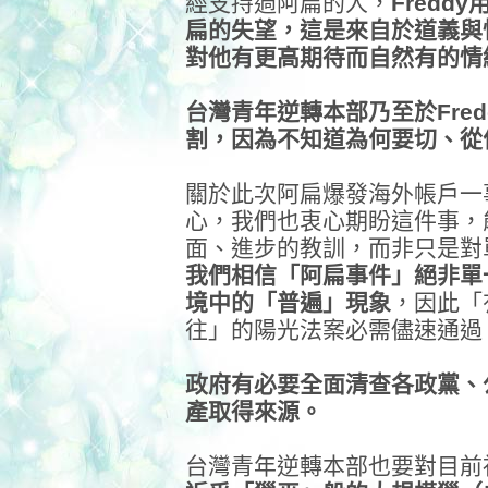
經支持過阿扁的人，
Fred
扁的失望，這是來自於道義與
對他有更高期待而自然有的情
台灣青年逆轉本部乃至於Fre
割，因為不知道為何要切、從
關於此次阿扁爆發海外帳戶一
心，我們也衷心期盼這件事，
面、進步的教訓，而非只是對
我們相信「阿扁事件」絕非單
境中的「普遍」現象
，因此「
往」的陽光法案必需儘速通過
政府有必要全面清查各政黨、
產取得來源。
台灣青年逆轉本部也要對目前