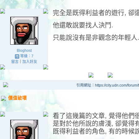
完全是既得利益者的遊行, 卻
他還敢說要找人決鬥.
只能說沒有是非觀念的年輕人
Bloghost
等級：7
留言
｜
加入好友
引用網址：https://city.udn.com/forum
價值破壞
看了這幾篇的文章, 覺得他們很
是對於他所說的膚淺, 卻覺得
既得利益者的角色, 有的時候