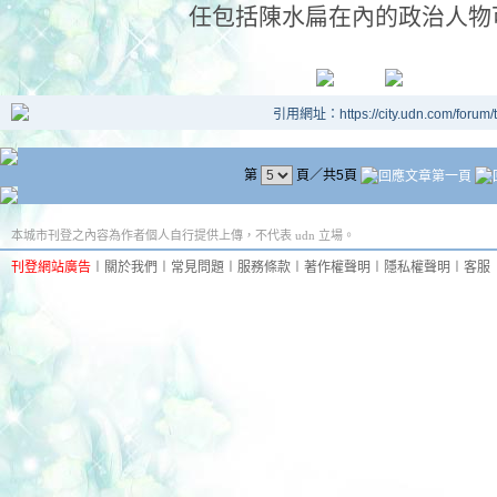
任包括陳水扁在內的政治人物
引用網址：https://city.udn.com/forum
第
頁／共5頁
本城市刊登之內容為作者個人自行提供上傳，不代表 udn 立場。
刊登網站廣告
︱
關於我們
︱
常見問題
︱
服務條款
︱
著作權聲明
︱
隱私權聲明
︱
客服