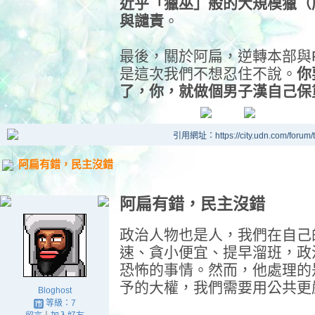
近乎「獵巫」般的大規模獵（
與譴責
。
最後，關於阿扁，逆轉本部與F
是這次我們不想忍住不說。
你
了，你，就做個男子漢自己保
引用網址：https://city.udn.com/forum
阿扁有錯，民主沒錯
阿扁有錯，民主沒錯
政治人物也是人，我們在自己
速、貪小便宜、提早溜班，政
恐怖的事情。然而，他處理的
予的大權，我們需要用公共更
Bloghost
等級：7