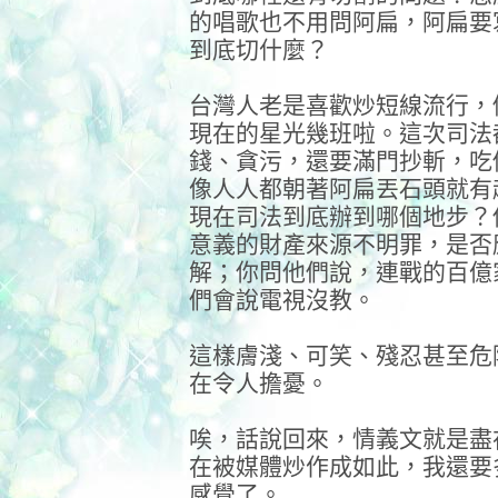
的唱歌也不用問阿扁，阿扁要
到底切什麼？
台灣人老是喜歡炒短線流行，
現在的星光幾班啦。這次司法
錢、貪污，還要滿門抄斬，吃
像人人都朝著阿扁丟石頭就有
現在司法到底辦到哪個地步？
意義的財產來源不明罪，是否
解；你問他們說，連戰的百億
們會說電視沒教。
這樣膚淺、可笑、殘忍甚至危
在令人擔憂。
唉，話說回來，情義文就是盡
在被媒體炒作成如此，我還要
感覺了。