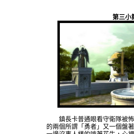
第三小
鎮長卡普通眼看守衛隊被怖
的兩個所謂「勇者」又一個盤
一邊沒事人樣的啃著花生，心