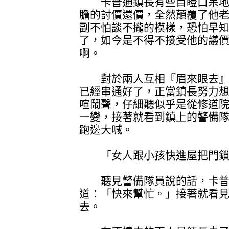
卡普通鎮長有些目瞪口呆地
膽的討價還價，全然顛覆了他
副不怕談不攏的模樣，恐怕早
了，如今是不得不接受他的議
啊。
對於兩人互相『眉來眼去』
已經串通好了，正當鎮長努力
喧鬧聲，仔細聽似乎是從修道
一變，接著就看到鎮上的警備
跑邊大喊。
「女人跟小孩快進屋把門鎖
聽見警備隊員說的話，卡普
道：「快來幫忙。」接著就看
去。