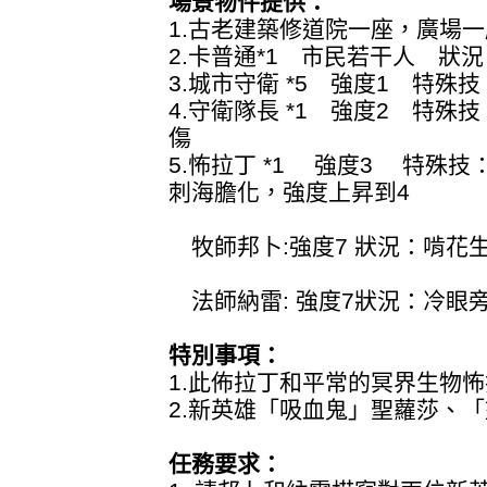
場景物件提供：
1.古老建築修道院一座，廣場
2.卡普通*1 市民若干人 狀
3.城市守衛 *5 強度1 特殊
4.守衛隊長 *1 強度2 特
傷
5.怖拉丁 *1 強度3 特殊
刺海膽化，強度上昇到4
牧師邦卜:強度7 狀況：啃花
法師納雷: 強度7狀況：冷眼
特別事項：
1.此佈拉丁和平常的冥界生物
2.新英雄「吸血鬼」聖蘿莎、
任務要求：