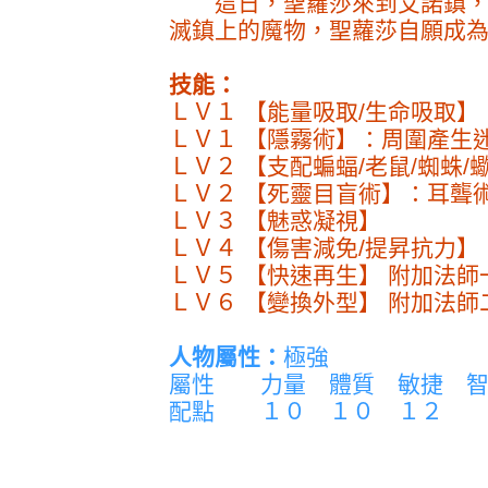
這日，聖蘿莎來到艾諾鎮，
滅鎮上的魔物，聖蘿莎自願成
技能：
ＬＶ１ 【能量吸取/生命吸取】
ＬＶ１ 【隱霧術】：周圍產生
ＬＶ２ 【支配蝙蝠/老鼠/蜘蛛/
ＬＶ２ 【死靈目盲術】：耳聾
ＬＶ３ 【魅惑凝視】
ＬＶ４ 【傷害減免/提昇抗力】
ＬＶ５ 【快速再生】 附加法師
ＬＶ６ 【變換外型】 附加法師
人物屬性：
極強
屬性 力量 體質 敏捷 智
配點 １０ １０ １２