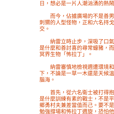
日，想必是一片人潮汹湧的熱
而今，佔據廣場的不是善男
刺猬的人型怪物，正和六名持
交。
納雷立時止步，深吸了口氣
是什麼和善討喜的尋常蠔豬，
冥界生物「怖拉丁」。
納雷審慎地檢視週遭環境和
下，不論是一草一木還是天候
腦海。
首先，從六名衛士被打得抱
是什麼訓練有素的戰士，不是
鄉勇村夫兼差當值而己。要不
勉強撐場和怖拉丁週旋，恐怕