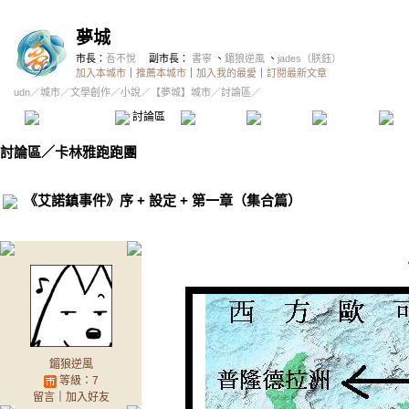
夢城
市長：
吾不悅
副市長：
書寧
、
鎇狼逆風
、
jades（朕鈺）
加入本城市
｜
推薦本城市
｜
加入我的最愛
｜
訂閱最新文章
udn
／
城市
／
文學創作
／
小說
／
【夢城】城市
／討論區／
本城市首頁
討論區
精華區
投票區
影像館
推
討論區
／
卡林雅跑跑團
《艾諾鎮事件》序 + 設定 + 第一章（集合篇）
鎇狼逆風
等級：7
留言
｜
加入好友