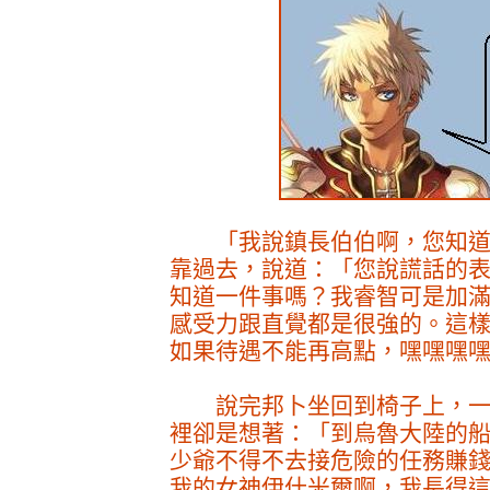
「我說鎮長伯伯啊，您知道
靠過去，說道：「您說謊話的
知道一件事嗎？我睿智可是加
感受力跟直覺都是很強的。這
如果待遇不能再高點，嘿嘿嘿嘿...
說完邦卜坐回到椅子上，一
裡卻是想著：「到烏魯大陸的
少爺不得不去接危險的任務賺
我的女神伊什米爾啊，我長得