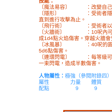
技能：
〔魔法易容〕 ：改變自己
〔隱形〕 ：受術者隱形，
直到進行攻擊為止。
〔飛行術〕 ：受術者以速
〔火牆術〕 ：10呎內可造
成1d4點火焰傷害。穿越火牆會
〔冰風暴〕 ：40呎的圓
5d6點傷害。
〔連環閃電〕 ：每等級可造
一束閃電，造成半數傷害。
人物屬性：
極強（參閱附錄四
屬性 力量 體質 
配點 9 9 9