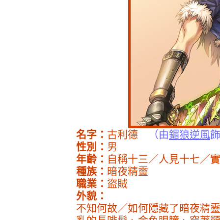
名字：
古利德
（由
鎇狼逆風
性別：
男
年齡：
自稱十三／人見十七／
種族：
暗夜精靈
職業：
盜賊
外貌：
不知何故／如何隱藏了暗夜精