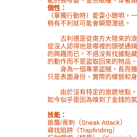
亂的長啡髮、金色眼瞳、穿著
個性：
（單獨行動時）愛耍小聰明，
稍有不利就可能會瞬間潛逃。
古利德是從南方大陸來的浪
從沒人認得他是哪裡的頭號通
的興趣而已，不過沒有找據點
的動作而不是盜取回來的物品
身為一個專業盜賊，長而雜
只是表面身份，實際的樣貌和
由於沒有特定的旅遊地點，
如今似乎是因為嗅到了金錢的
技能：
偷襲/背刺（Sneak Attack）
尋找陷阱（Trapfinding）