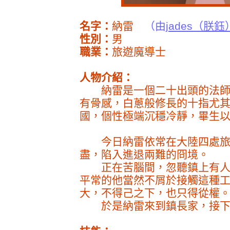
名字：
納雷
（由
jades（朕鈺
性別：
男
職業：
旅遊魔導士
人物介紹：
納雷是一個二十出頭的法師
有骨感，白蔥般修長的十指尤
國，個性極端沉穩冷靜，畢生
今日納雷依常在大陸四處旅
盡，陷入進退兩難的冏境。
正在苦腦間，忽聽鎮上有人
平常的他當然不屑於接觸這種
大，不得己之下，也只得從權
於是納雷來到鎮長家，接下