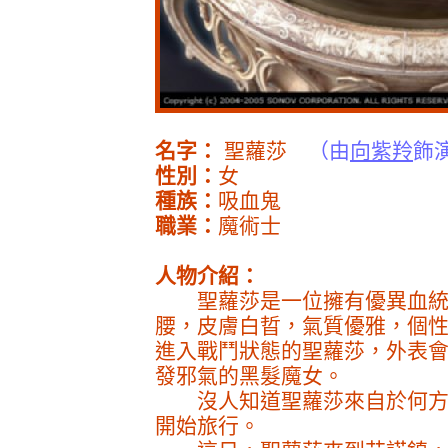
名字：
聖蘿莎
（由
向紫羚
飾
性別：
女
種族：
吸血鬼
職業：
魔術士
人物介紹：
聖蘿莎是一位擁有優異血統
腰，皮膚白晢，氣質優雅，個
進入戰鬥狀態的聖蘿莎，外表
發邪氣的黑髮魔女。
沒人知道聖蘿莎來自於何方
開始旅行。