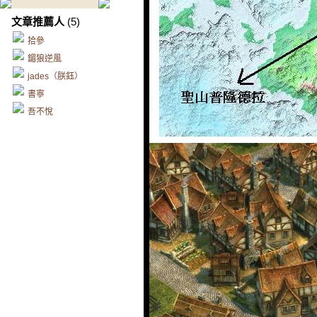
文章推薦人
(5)
拾參
鎇狼逆風
jades（朕鈺）
書寧
吾不悅