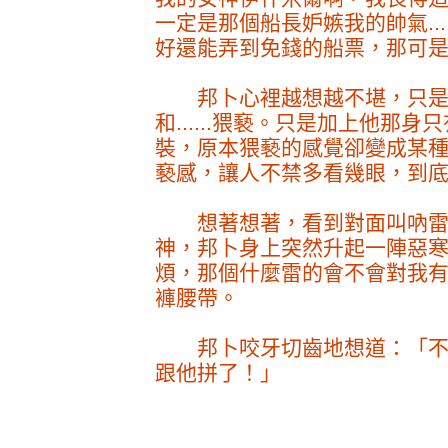
一定是那個船長妒嫉我的帥氣...
好還能弄到免錢的船票，那可
邦卜心裡越想越不堪，只是
和......猥褻。只是加上他那
裝，原本猥褻的感覺卻變成某
褻感，讓人不禁多看幾眼，到
想著想著，看到對面叫吶雷
神，邦卜身上突然升起一陣惡
煩，那個什麼雷的會不會對我
褲腰帶。
邦卜咬牙切齒地想道：「不
跟他拼了！」