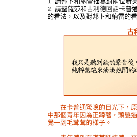
1. 請邦卜和納雷描寫對兩位新
2. 請聖蘿莎和古利德回話卡
的看法，以及對邦卜和納雷的
古利
在卡普通驚噫的目光下，原
中那個青年因為正蹲著，頭髮
覺一副毛茸茸的樣子。