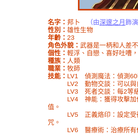
名字：
邦卜
（由
深邃之月
飾
性別：
雄性生物
年齡：
23
角色外貌：
武器是一柄和人差
個性：
輕浮、自戀、喜好吐嘈
種族：
人類
職業：
牧師
技能：
LV1 偵測魔法：偵測6
LV2 動物交談：可以與
LV3 死者交談：每2等級
LV4 神能：獲得攻擊加值
值。
LV5 正義烙印：設定受術
咒。
LV6 醫療術：治療所有