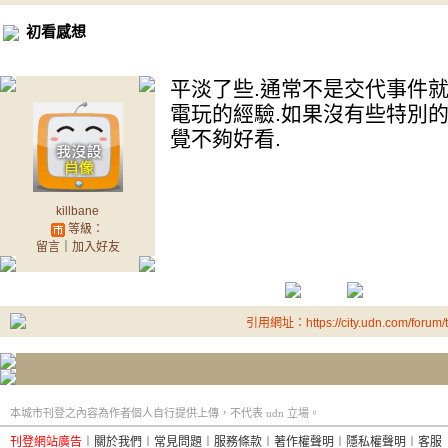
初看感想
平淡了些.通常不是交代事件
電玩的經驗.如果沒有些特別的
覺不夠好看.
killbane
等級：
留言
｜
加入好友
引用網址：https://city.udn.com/forum
本城市刊登之內容為作者個人自行提供上傳，不代表 udn 立場。
刊登網站廣告
︱
關於我們
︱
常見問題
︱
服務條款
︱
著作權聲明
︱
隱私權聲明
︱
客服