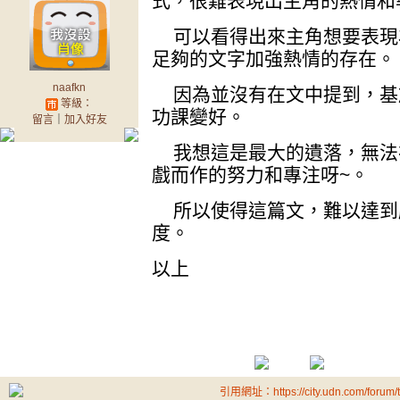
式，很難表現出主角的熱情和
可以看得出來主角想要表現
足夠的文字加強熱情的存在。
naafkn
因為並沒有在文中提到，基
等級：
功課變好。
留言
｜
加入好友
我想這是最大的遺落，無法在
戲而作的努力和專注呀~。
所以使得這篇文，難以達到
度。
以上
引用網址：https://city.udn.com/forum