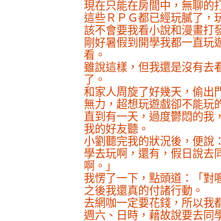
現在只能在房間中，無聊的
這些ＲＰＧ都已經玩膩了，
該不會要我看小說和漫畫打
剛好暑假到開學我都一直玩
看。
雖說這樣，但我還是沒有去
了。
和家人周旋了好幾天，偷出
無力，超想玩遊戲卻不能玩
直到有一天，過度鬱悶的我
我的好友聽。
小劉聽完我的狀況後，便說
學去玩啊，還有，假日說去
啊。」
我愣了一下，點頭道：「對
之後我還真的付諸行動。
去網咖一定要花錢，所以我
週六、日時，藉故說要去同