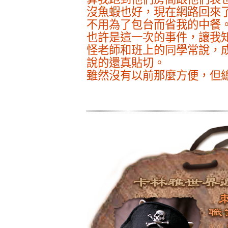
沒魚蝦也好，現在網路回來
不用為了包台而省我的中餐
也許是這一次的事件，讓我
怪老師和班上的同學常說，
說的還真貼切。
雖然沒有以前那麼方便，但