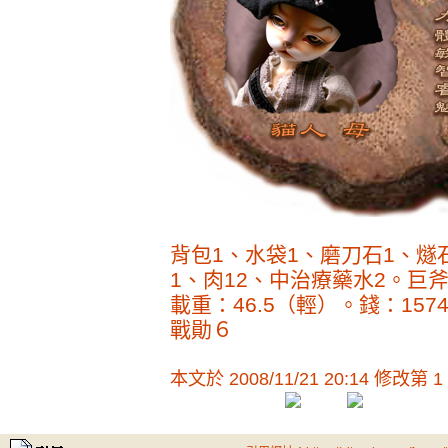
背包1、水袋1、磨刀石1、燧
1、肉12、中治療藥水2。巨
載重：46.5（輕）。錢：1574金
戰勛６
本文於
2008/11/21 20:14 修改第 1