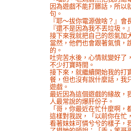
因為遊戲不能打髒話，所以
句。
『耶～拔你電源做啥？』會
『還不是因為我不丟垃圾。
接下來我就把自己的怨氣加
當然，他們也會跟著氣憤，
的。
吐完苦水後，心情就變好了
不少打寶時間。
接下來，就繼續開始我的打
餐，但也沒有說什麼話，我
遊戲。
最近因為這個遊戲的緣故，
人最常說的爆肝份子。
「哥，你最近在忙什麼啊，
這樣對我說，「以前你在忙
看著妹妹可憐兮兮的樣子，
了摸她的頭說：「乖，等哥