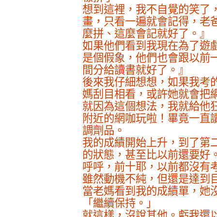
想到這裡，我不自覺的笑了
畫，只看一遍就會記得，老
麼拼、這麼會記就好了。』
如果他們看到我現在為了遊
是個假象，他們也會跟以前
間分給讀書就好了。』
後來我仔細想想，如果我考
媽刮目相看，或許她就會把
就因為這個想法，我就給他
附近的網咖玩啦！畢竟一直
調劑品。
我的成績開始上升，到了第
的狀態，甚至比以前還要好
呼呼，前十耶，以前都沒有
雖然動機不純，但還是達到
當老媽看到我的成績單，她
「繼續保持。」
就這樣，沒說其他。虧我還