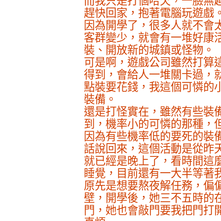
而我只是打個哈欠，一臉無
趕快回家，抱著電腦玩遊戲
因為開學了，很多人就不會
客群變少，就會有一堆好康
裝、開放新的城鎮或怪物。
可是啊，遊戲公司雖然打算
得到，會給人一堆關卡過，
點裝要花錢，我這個可憐的
裝備。
還是打怪實在，雖然有些裝
到，機率小的可憐的那種，
因為有些機率低的要死的裝
話說回來，這個活動是從昨
就已經是晚上了，看時間這
睡覺，目前還有一大半等著
原先是想要熬夜解任務，偏
壁，開學後，她三不五時的
門，她也會敲門要我把門打