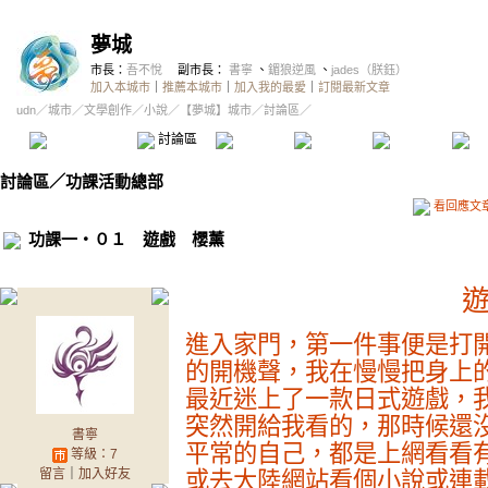
夢城
市長：
吾不悅
副市長：
書寧
、
鎇狼逆風
、
jades（朕鈺）
加入本城市
｜
推薦本城市
｜
加入我的最愛
｜
訂閱最新文章
udn
／
城市
／
文學創作
／
小說
／
【夢城】城市
／討論區／
本城市首頁
討論區
精華區
投票區
影像館
推
討論區
／
功課活動總部
看回應文
進入家門，第一件事便是打
的開機聲，我在慢慢把身上
最近迷上了一款日式遊戲，
突然開給我看的，那時候還
書寧
平常的自己，都是上網看看
等級：7
留言
｜
加入好友
或去大陸網站看個小說或連