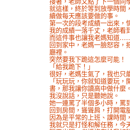
接著，老師又點了下一個同
就這樣，終於等到放學時間
續做每天應該要做的事。
第一次的段考成績一出來，
我的成績一落千丈，老師看
而這件事也讓我老媽知道…
回到家中，老媽一臉怒容，
廳裡。
突然要我下跪這怎麼可能！
「給我跪下！」
很好，老媽生氣了，我也只
「玩玩玩，你就知道要玩，
書，那我讓你讀高中做什麼
我沒說話，只是聽她說。
她一連罵了半個多小時，罵
回到房間，聳聳肩，打開電
因為是平常的上班、課時間
我就只是打怪和解任務，今