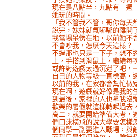
現在是八點半，九點有一週
她玩的時間。
「我不管我不管，哥你每天
說完，妹妹就氣嘟嘟的離開
我當場呆愣在地，以前她不
不會吵我，怎麼今天這樣？
不過那也只是一下子，想不
上，手搭到滑鼠上，繼續每
或許對遊戲太過沉迷了吧，
自己的人物等級一直標高，
以前的我，在家都會幫忙做
現在啊，遊戲就好像是我的
到最後，家裡的人也拿我沒
歡樂的暑假就這樣轉瞬過去
高二，就要開始準備大考，
們口沫橫飛的說大學要怎樣
個同學一副要進入戰場，與