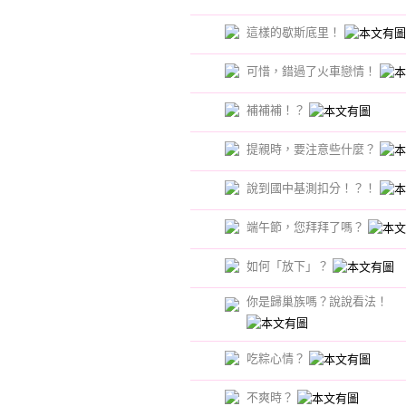
這樣的歇斯底里！
可惜，錯過了火車戀情！
補補補！？
提親時，要注意些什麼？
說到國中基測扣分！？！
端午節，您拜拜了嗎？
如何「放下」？
你是歸巢族嗎？說說看法！
吃粽心情？
不爽時？