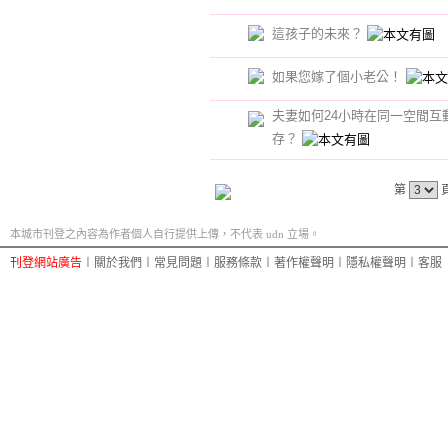
這孩子的未來？
如果您嫁了個小老公！
夫妻如何24小時在同一空間互
存？
第
本城市刊登之內容為作者個人自行提供上傳，不代表 udn 立場。
刊登網站廣告
︱
關於我們
︱
常見問題
︱
服務條款
︱
著作權聲明
︱
隱私權聲明
︱
客服