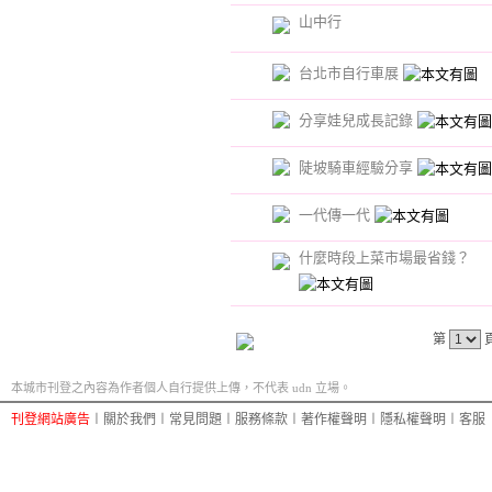
山中行
台北市自行車展
分享娃兒成長記錄
陡坡騎車經驗分享
一代傳一代
什麼時段上菜市場最省錢？
第
本城市刊登之內容為作者個人自行提供上傳，不代表 udn 立場。
刊登網站廣告
︱
關於我們
︱
常見問題
︱
服務條款
︱
著作權聲明
︱
隱私權聲明
︱
客服