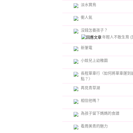
淡水賞鳥
衝人氣
沒錢怎養孩子？
年輕人不敢生育
(
新筆電
小娃兒上幼稚園
長程單車行〈如何將單車運到
點？〉
再見青草湖
相信他嗎？
為孩子留下媽媽的食譜
看周美青的魅力