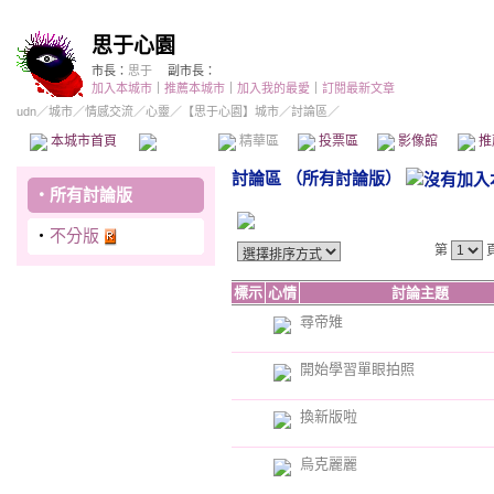
思于心園
市長：
思于
副市長：
加入本城市
｜
推薦本城市
｜
加入我的最愛
｜
訂閱最新文章
udn
／
城市
／
情感交流
／
心靈
／
【思于心園】城市
／討論區／
本城市首頁
討論區
精華區
投票區
影像館
推
討論區
（
所有討論版
）
‧
所有討論版
‧
不分版
第
標示
心情
討論主題
尋帝雉
開始學習單眼拍照
換新版啦
烏克麗麗