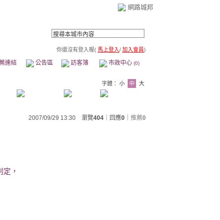
網路城邦
你還沒有登入喔(
馬上登入
/
加入會員
)
薦連結
公告區
訪客簿
市政中心
(0)
字體：
小
中
大
2007/09/29 13:30 瀏覽
404
｜回應
0
｜
推薦
0
判定，