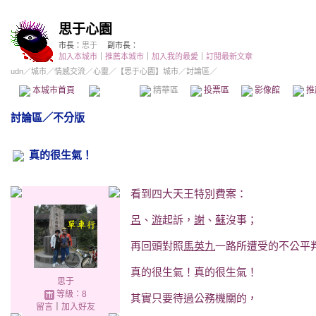
思于心園
市長：
思于
副市長：
加入本城市
｜
推薦本城市
｜
加入我的最愛
｜
訂閱最新文章
udn
／
城市
／
情感交流
／
心靈
／
【思于心園】城市
／討論區／
本城市首頁
討論區
精華區
投票區
影像館
推
討論區
／
不分版
真的很生氣！
看到四大天王特別費案：
呂
、
游
起訴，
謝
、
蘇
沒事；
再回頭對照
馬英九
一路所遭受的不公平
真的很生氣！真的很生氣！
思于
等級：8
其實只要待過公務機關的，
留言
｜
加入好友