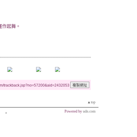
運作起舞。
um/trackback.jsp?no=57200&aid=2432053
▲top
Powered by
udn.com