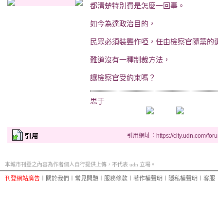
都清楚特別費是怎麼一回事。
如今為達政治目的，
民眾必須裝聾作啞，任由檢察官隨黨的
難道沒有一種制裁方法，
讓檢察官受約束嗎？
思于
引用網址：https://city.udn.com/for
本城市刊登之內容為作者個人自行提供上傳，不代表 udn 立場。
刊登網站廣告
︱
關於我們
︱
常見問題
︱
服務條款
︱
著作權聲明
︱
隱私權聲明
︱
客服