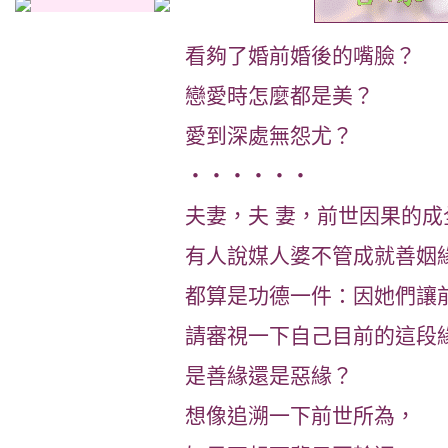
看夠了婚前婚後的嘴臉？
戀愛時怎麼都是美？
愛到深處無怨尤？
‧‧‧‧‧‧
夫妻，夫 妻，前世因果的成
有人說媒人婆不管成就善姻
都算是功德一件：因她們讓
請審視一下自己目前的這段
是善緣還是惡緣？
想像追溯一下前世所為，