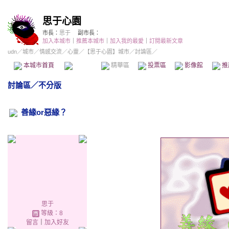
思于心園
市長：
思于
副市長：
加入本城市
｜
推薦本城市
｜
加入我的最愛
｜
訂閱最新文章
udn
／
城市
／
情感交流
／
心靈
／
【思于心園】城市
／討論區／
本城市首頁
討論區
精華區
投票區
影像館
推
討論區
／
不分版
善緣or惡緣？
思于
等級：8
留言
｜
加入好友