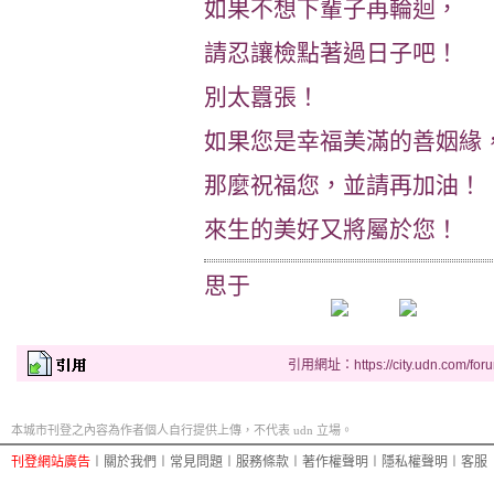
如果不想下輩子再輪迴，
請忍讓檢點著過日子吧！
別太囂張！
如果您是幸福美滿的善姻緣
那麼祝福您，並請再加油！
來生的美好又將屬於您！
思于
引用網址：https://city.udn.com/for
本城市刊登之內容為作者個人自行提供上傳，不代表 udn 立場。
刊登網站廣告
︱
關於我們
︱
常見問題
︱
服務條款
︱
著作權聲明
︱
隱私權聲明
︱
客服