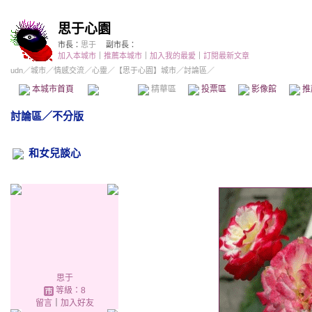
思于心園
市長：
思于
副市長：
加入本城市
｜
推薦本城市
｜
加入我的最愛
｜
訂閱最新文章
udn
／
城市
／
情感交流
／
心靈
／
【思于心園】城市
／討論區／
本城市首頁
討論區
精華區
投票區
影像館
推
討論區
／
不分版
和女兒談心
思于
等級：8
留言
｜
加入好友