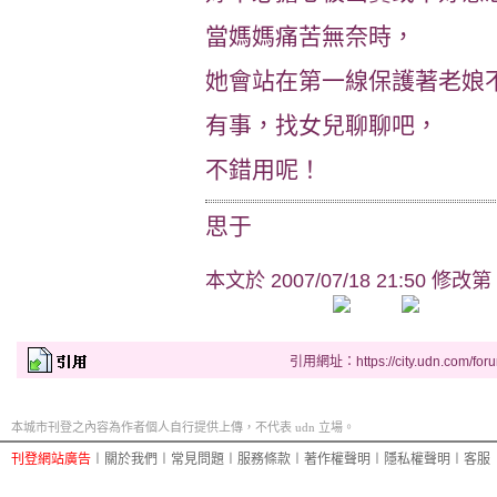
當媽媽痛苦無奈時，
她會站在第一線保護著老娘
有事，找女兒聊聊吧，
不錯用呢！
思于
本文於
2007/07/18 21:50 修改第
引用網址：https://city.udn.com/for
本城市刊登之內容為作者個人自行提供上傳，不代表 udn 立場。
刊登網站廣告
︱
關於我們
︱
常見問題
︱
服務條款
︱
著作權聲明
︱
隱私權聲明
︱
客服