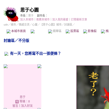
思于心園
市長：
思于
副市長：
加入本城市
｜
推薦本城市
｜
加入我的最愛
｜
訂閱最新文章
udn
／
城市
／
情感交流
／
心靈
／
【思于心園】城市
／討論區／
本城市首頁
討論區
精華區
投票區
影像館
推
討論區
／
不分版
有一天，您將寫不出一張便條？
思于
等級：8
留言
｜
加入好友