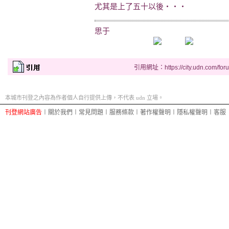
尤其是上了五十以後‧‧‧
思于
引用網址：https://city.udn.com/for
本城市刊登之內容為作者個人自行提供上傳，不代表 udn 立場。
刊登網站廣告
︱
關於我們
︱
常見問題
︱
服務條款
︱
著作權聲明
︱
隱私權聲明
︱
客服