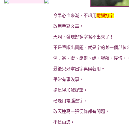
今早心血來潮，不想用
電腦打字
，
改用手寫文章，
天啊，發現好多字寫不出來了！
不是筆順出問題，就是字的某一個部位
例：寡、衛、憂鬱、蠅、腥羶、憧憬‧
最後只好拿出字典候著用。
平常有事沒事，
還是得加減提筆，
老是用電腦選字，
改天連寫一張便條都有問題，
不信由您，