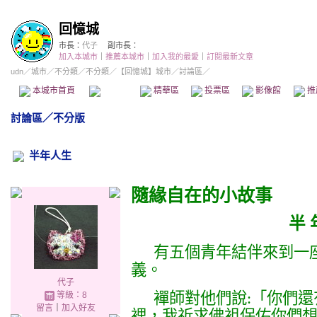
回憶城
市長：
代子
副市長：
加入本城市
｜
推薦本城市
｜
加入我的最愛
｜
訂閱最新文章
udn
／
城市
／
不分類
／
不分類
／
【回憶城】城市
／討論區／
本城市首頁
討論區
精華區
投票區
影像館
推
討論區
／
不分版
半年人生
隨緣自在的小故事
半
有五個青年結伴來到一
義。
代子
襌師對他們說
:
「你們還
等級：8
留言
｜
加入好友
裡，我祈求佛袓保佑你們