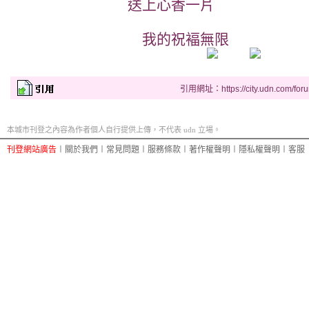
送上心香一片
我的祝褔無限
引用網址：https://city.udn.com/for
本城市刊登之內容為作者個人自行提供上傳，不代表 udn 立場。
刊登網站廣告
︱
關於我們
︱
常見問題
︱
服務條款
︱
著作權聲明
︱
隱私權聲明
︱
客服