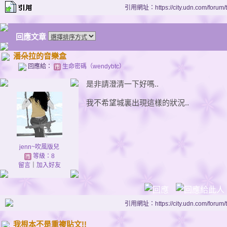
引用網址：https://city.udn.com/forum
回應文章
潘朵拉的音樂盒
回應給：
生命密碼（wendybtc）
是非請澄清一下好嗎..
我不希望城裏出現這樣的狀況..
jenn~吹風版兒
等級：8
留言
｜
加入好友
引用網址：https://city.udn.com/forum
我根本不是重複貼文!!