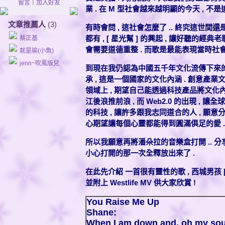
留言
｜
加入好友
業 . 在 M 型社會越來越明顯的今天 , 不
文章推薦人
(3)
有時會問 , 這社會怎麼了 .. 終究這世間
都有 , [ 星光幫 ] 的興起 , 讓好聽的經典
蔡正基
會需要道德重整 . 而歌是最能表現當時社會
就是瑜(小魚)
jenn~吹風版兒
到現在我仍認為中國五千年文化流傳下來的
承 , 這是一個國家的文化內涵 . 創意產
領域上 , 期望自己能透過科技產品將文化內
江後浪推前浪 , 而 Web2.0 的出現 ,
的科技 , 讓許多跟我志同道合的人 , 願意分
心期望讓每個心靈都能得到圓滿俱足的愛 .
所以我願意再將潘朵拉的音樂盒打開 .. 分
小心打開的那一次全釋放出來了 .
在此先介紹 一首很有靈性的歌 , 西城男孩 [ 你鼓舞我 
並附上 Westlife MV 供大家欣賞 !
You Raise Me Up
Shane:
When I am down and, oh my sou