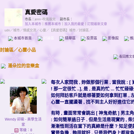
真愛密碼
市長：
jenn~吹風版兒
副市長：
加入本城市
｜
推薦本城市
｜
加入我的最愛
｜
訂閱最新文章
udn
／
城市
／
情感交流
／
心靈
／
【真愛密碼】城市
／討論區／
本城市首頁
討論區
精華區
投票區
影像館
推
討論區
／
心靈小品
看回應文
潘朵拉的音樂盒
每次人家問我 , 妳做那個行業 , 當我說 : [ 
! 那一定很忙 ..], 是 , 是真的忙 ... 
如何拜訪客戶就是想著要如何拿到訂單 , 左
心靈一直擺盪著 , 找不到主人好好進住它的
有時 , 畫面常常會跳出 [ 神鬼奇航 ] 男主角
: 如何簡單過日子 . 但是生活是現實的 , 柴
Wendy 卯瑜 - 美學生活
家
漸漸悟到活在當下的真締是什麼 ? 知足便能常
等級：8
實是負擔 . 夠用就好 . 只是我們身上都背