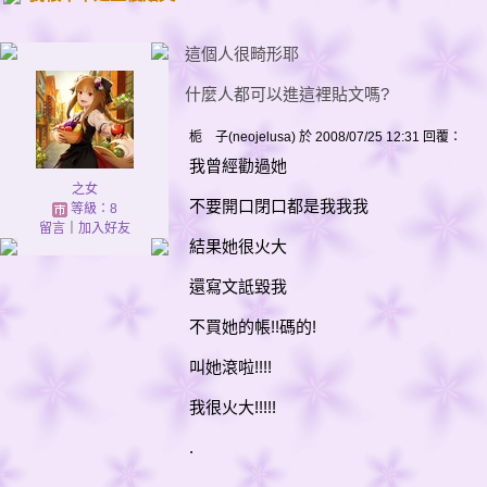
這個人很畸形耶
什麼人都可以進這裡貼文嗎?
栀 子(neojelusa) 於 2008/07/25 12:31 回覆：
我曾經勸過她
之女
不要開口閉口都是我我我
等級：8
留言
｜
加入好友
結果她很火大
還寫文詆毀我
不買她的帳!!碼的!
叫她滾啦!!!!
我很火大!!!!!
.