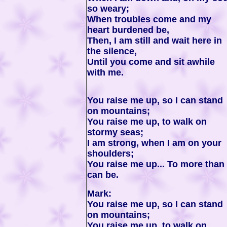
so weary;
When troubles come and my
heart burdened be,
Then, I am still and wait here in
the silence,
Until you come and sit awhile
with me.
You raise me up, so I can stand
on mountains;
You raise me up, to walk on
stormy seas;
I am strong, when I am on your
shoulders;
You raise me up... To more than 
can be.
Mark:
You raise me up, so I can stand
on mountains;
You raise me up, to walk on