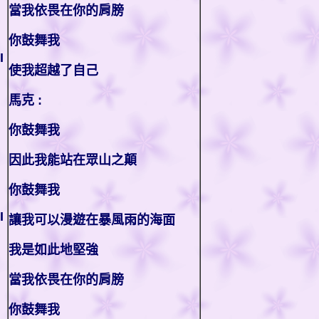
當我依畏在你的肩膀
你鼓舞我
I
使我超越了自己
馬克 :
你鼓舞我
因此我能站在眾山之顛
你鼓舞我
I
讓我可以漫遊在暴風雨的海面
我是如此地堅強
當我依畏在你的肩膀
你鼓舞我