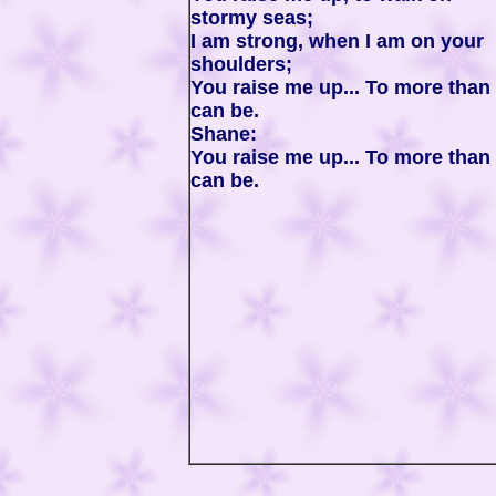
stormy seas;
I am strong, when I am on your
shoulders;
You raise me up... To more than 
can be.
Shane:
You raise me up... To more than 
can be.