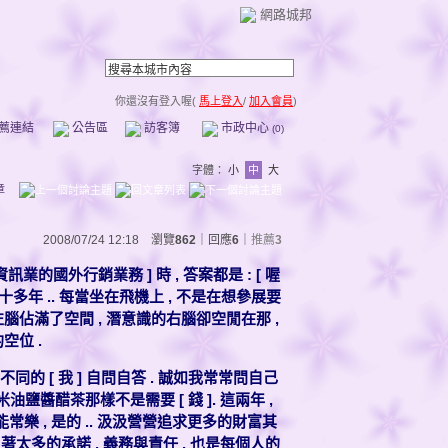
網路城邦
你還沒有登入喔(
馬上登入
/
加入會員
)
薦連結
公告區
訪客簿
市政中心
(0)
字體：
小
中
大
章
2008/07/24 12:18 瀏覽
862
｜回應
6
｜
推薦
3
資訊業的國外行銷業務 ] 時 , 答案都是 : [ 喔
忙忙碌碌十多年 .. 每當坐在飛機上 , 不是在想參展要
腦佔滿了空間 , 潛意識的右腦卻空閒在那 ,
空位 .
不同的 [ 我 ] 自問自答 . 誠如我常常問自己
米油鹽醬醋茶那樣不是需要 [ 錢 ]. 這兩年 ,
樂 , 是的 .. 汲汲營營追求更多的財富其
負著太多的承諾 , 義務與責任 , 也是每個人的