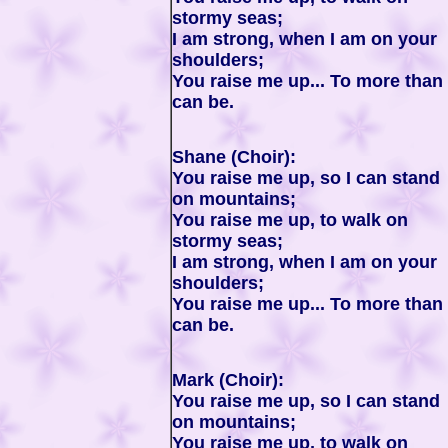
stormy seas;
I am strong, when I am on your
shoulders;
You raise me up... To more than 
can be.
Shane (Choir):
You raise me up, so I can stand
on mountains;
You raise me up, to walk on
stormy seas;
I am strong, when I am on your
shoulders;
You raise me up... To more than 
can be.
Mark (Choir):
You raise me up, so I can stand
on mountains;
You raise me up, to walk on