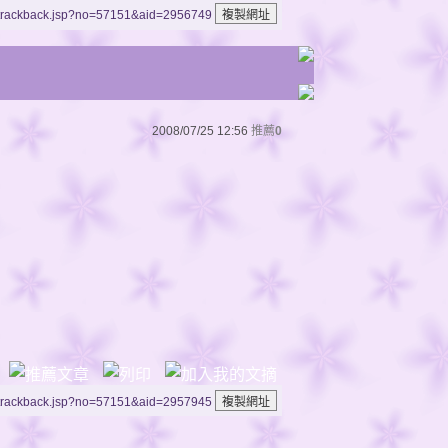
/trackback.jsp?no=57151&aid=2956749
2008/07/25 12:56
推薦
0
/trackback.jsp?no=57151&aid=2957945