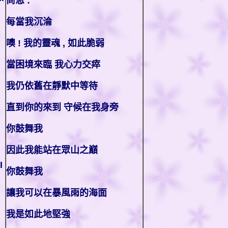
尚恩 :
每當我沉淪
噢 ! 我的靈魂 , 如此脆弱
當困境來臨 我心力交瘁
我仍依舊在靜默中等待
直到你的來到 守候在我身旁
你鼓舞我
因此我能站在眾山之巔
I
你鼓舞我
讓我可以在暴風雨的海面
我是如此地堅強