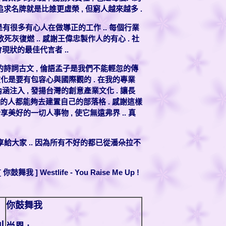
是追求名牌就是比誰更虛榮 , 但窮人越來越多 .
還是有很多有心人在做導正的工作 .. 每個行業
老歌死灰復燃 .. 感謝王偉忠製作人的有心 . 社
現狀的最佳代言者 ..
詩詞古文 , 倫語孟子是我們不能輕忽的傳
業文化是要有包容心與國際觀的 . 在我的專業
涵注入 , 發揚台灣的創意產業文化 . 讓長
 讓全球的人都能夠去建置自己的部落格 . 感謝這樣
享美好的一切人事物 , 使它無遠弗界 .. 真
享給大家 .. 因為所有不好的都已從潘朵拉不
] Westlife - You Raise Me Up !
你鼓舞我
l