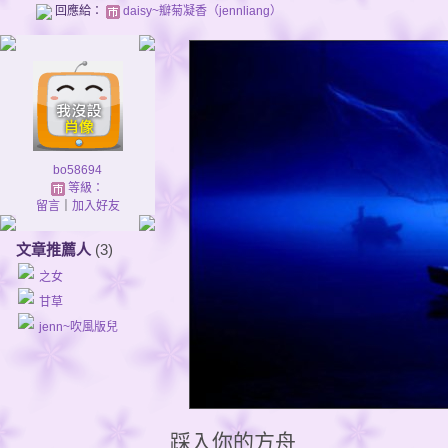
回應給：
daisy~瓣菊凝香（jennliang）
bo58694
等級：
留言
｜
加入好友
文章推薦人
(3)
之女
甘草
jenn~吹風版兒
踩入你的方舟