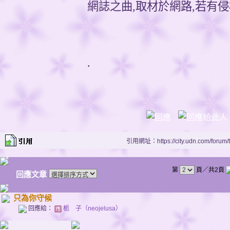
網誌之曲
,
取材於網路
,
若有侵
.
引用網址：https://city.udn.com/forum
第
頁／共2頁
回應文章
只為你守候
回應給：
栀 子（neojelusa）