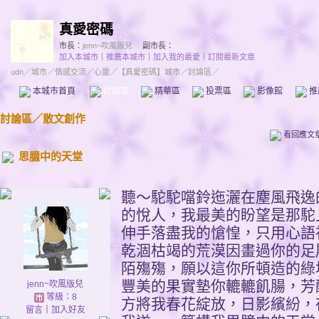
真愛密碼
市長：
jenn~吹風版兒
副市長：
加入本城市
｜
推薦本城市
｜
加入我的最愛
｜
訂閱最新文章
udn
／
城市
／
情感交流
／
心靈
／
【真愛密碼】城市
／討論區／
本城市首頁
討論區
精華區
投票區
影像館
推
討論區
／
散文創作
看回應文
思臆中的天堂
聽～駝駝噹鈴迤灑在塵風飛逸
的悅人，我最美的盼望是那駝
伸手落盡我的愴惶，只用心語
乾涸枯竭的荒漠因畫過你的足
陌殤殤，願以這你所頓造的綠
豐美的果實墊你轆轆飢腸，芳
jenn~吹風版兒
等級：8
方將我春花綻放，日影繽紛，
留言
｜
加入好友