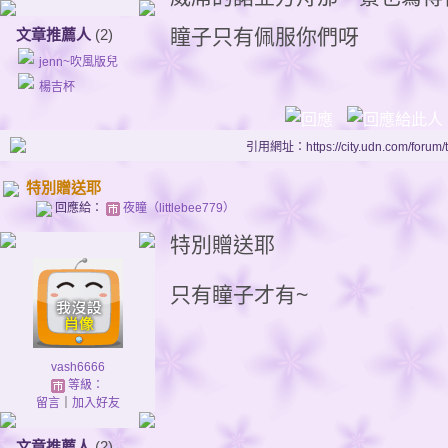
瞳子只有佩服你們呀
文章推薦人
(2)
jenn~吹風版兒
楊吉杯
引用網址：https://city.udn.com/forum
特別贈送耶
回應給：
夜瞳（littlebee779）
特別贈送耶
只有瞳子才有~
vash6666
等級：
留言
｜
加入好友
文章推薦人
(2)