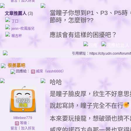
留言
｜
加入好友
當瞳子你想到P1、P3、P5時
文章推薦人
(3)
節時，怎麼辦??
丁口
jenn~吹風版兒
應該會有這樣的困擾吧？
楊吉杯
引用網址：https://city.udn.com/forum
很羨慕吧
回應給：
威席（vash6666）
哈哈
是瞳子臉皮厚，欣生不好意思拒
說起寫詩，瞳子完全不在行
本來要玩接龍，想破頭也擠不
littlebee779
等級：
留言
｜
加入好友
威席的諾亞方舟那一景也寫得