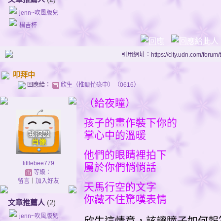
jenn~吹風版兒
楊吉杯
引用網址：https://city.udn.com/forum
叩拜中
回應給：
欣生（推甄忙碌中）（0616）
（給夜瞳）
孩子的畫作裝下你的
掌心中的溫暖
他們的眼睛裡拍下
littlebee779
屬於你們悄悄話
等級：
留言
｜
加入好友
天馬行空的文字
你藏不住驚嘆表情
文章推薦人
(2)
jenn~吹風版兒
欣生這情意，該讓瞳子如何報答