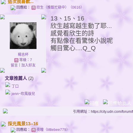
這次我喜歡...
回應給：
欣生（推甄忙碌中）（0616）
13、15、16
欣生越寫越生動了耶...
感覺看欣生的詩
有點像在看驚悚小說呢
觸目驚心....Q_Q
楊吉杯
等級：7
留言
｜
加入好友
文章推薦人
(2)
丁口
jenn~吹風版兒
引用網址：https://city.udn.com/forum
採光風景13--16
回應給：
夜瞳（littlebee779）