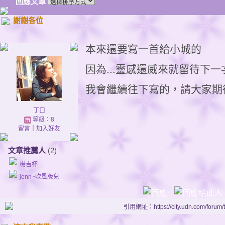
回應文章
謝謝各位
本來還要寫一首給小城的
因為...靈感還威來就留待下一
我會繼續往下寫的，請大家期待
丁口
等級：8
留言
｜
加入好友
文章推薦人
(2)
楊吉杯
jenn~吹風版兒
引用網址：https://city.udn.com/forum