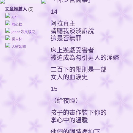
文章推薦人
(5)
14
Ain
阿拉真主
陳心怡
請聽我淡淡訴說
jenn~吹風版兒
這是否無罪
楊吉杯
人微延卿
床上遊戲受害者
被迫成為勾引男人的淫婦
二百下的鞭刑是一部
女人的血淚史
15
（給夜瞳）
孩子的畫作裝下你的
掌心中的溫暖
他們的眼睛裡拍下