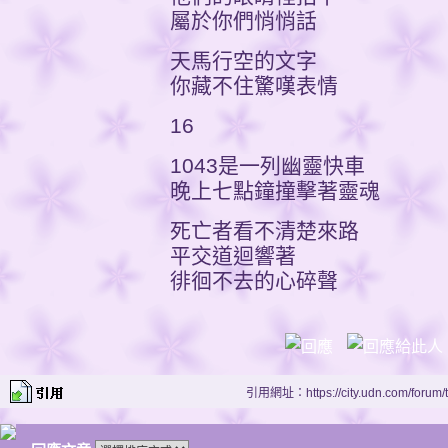
屬於你們悄悄話
天馬行空的文字
你藏不住驚嘆表情
16
1043是一列幽靈快車
晚上七點鐘撞擊著靈魂
死亡者看不清楚來路
平交道迴響著
徘徊不去的心碎聲
引用網址：https://city.udn.com/forum