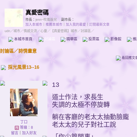
真愛密碼
市長：
jenn~吹風版兒
副市長：
加入本城市
｜
推薦本城市
｜
加入我的最愛
｜
訂閱最新文章
udn
／
城市
／
情感交流
／
心靈
／
【真愛密碼】城市
／討論區／
本城市首頁
討論區
精華區
投票區
影像館
推
討論區
／
詩情畫意
看回應文
採光風景13--16
13
道士作法，求長生
失調的太極不停旋轉
躺在客廳的老太太抽動臉龐
丁口
老太太的兒子對社工說
等級：8
留言
｜
加入好友
「你少管閒事」