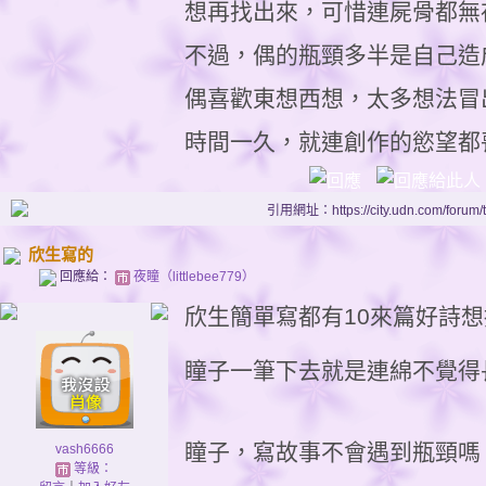
想再找出來，可惜連屍骨都無
不過，偶的瓶頸多半是自己造
偶喜歡東想西想，太多想法冒
時間一久，就連創作的慾望都
引用網址：https://city.udn.com/forum
欣生寫的
回應給：
夜瞳（littlebee779）
欣生簡單寫都有10來篇好詩想
瞳子一筆下去就是連綿不覺得
瞳子，寫故事不會遇到瓶頸嗎
vash6666
等級：