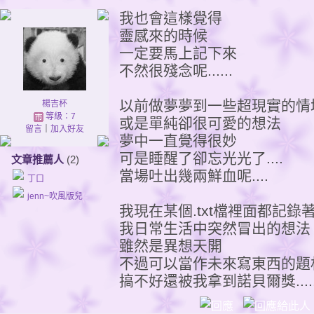
我也會這樣覺得
靈感來的時候
一定要馬上記下來
不然很殘念呢......
以前做夢夢到一些超現實的情
楊吉杯
等級：7
或是單純卻很可愛的想法
留言
｜
加入好友
夢中一直覺得很妙
可是睡醒了卻忘光光了....
文章推薦人
(2)
當場吐出幾兩鮮血呢....
丁口
jenn~吹風版兒
我現在某個.txt檔裡面都記錄
我日常生活中突然冒出的想法
雖然是異想天開
不過可以當作未來寫東西的題
搞不好還被我拿到諾貝爾獎......