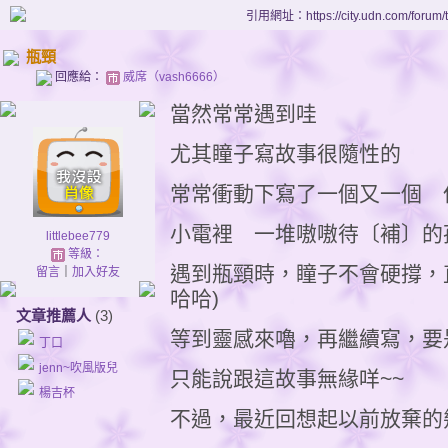
引用網址：https://city.udn.com/forum
瓶頸
回應給：
威席（vash6666）
當然常常遇到哇
尤其瞳子寫故事很隨性的
常常衝動下寫了一個又一個 
小電裡 一堆嗷嗷待〔補〕的
littlebee779
等級：
遇到瓶頸時，瞳子不會硬撐，
留言
｜
加入好友
哈哈)
文章推薦人
(3)
等到靈感來嚕，再繼續寫，要
丁口
jenn~吹風版兒
只能說跟這故事無緣咩~~
楊吉杯
不過，最近回想起以前放棄的