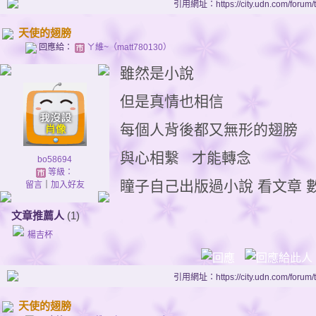
引用網址：https://city.udn.com/forum
天使的翅膀
回應給：
ㄚ維~（matt780130）
雖然是小說
但是真情也相信
每個人背後都又無形的翅膀
與心相繫 才能轉念
bo58694
等級：
瞳子自己出版過小說 看文章 
留言
｜
加入好友
文章推薦人
(1)
楊吉杯
引用網址：https://city.udn.com/forum
天使的翅膀