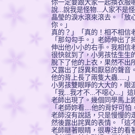
你一定要跟大家一起換衣服喔...
說...說我是怪物...人家不
晶瑩的淚水滾來滾去。「放
你。」
真的？」「真的！相不相信老師？
「那勾勾手。」老師伸出了
伸出他小小的右手。我相信老
很快就到了，小男孩怯生生
脫下了他的上衣，果然不出
又露出了訝異和厭惡的聲音。「
他的背上長了兩隻大蟲.....」
小男孩雙眼睜的大大的，眼
「我...我才不...不噁心.
老師出現了。幾個同學馬上
「老師妳看....他的背好可怕
老師沒有說話，只是慢慢的
然後露出詫異的表情。「這不是
老師瞇著眼睛，很專注的看