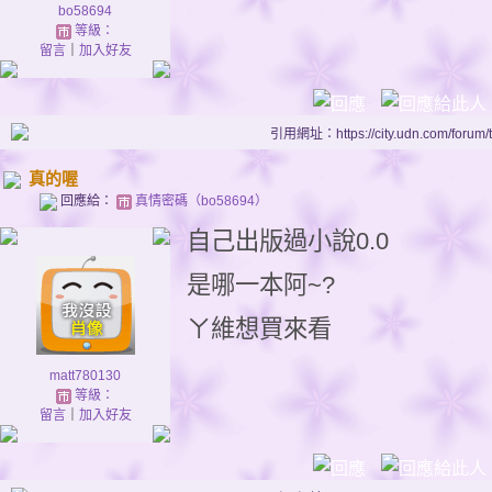
bo58694
等級：
留言
｜
加入好友
引用網址：https://city.udn.com/forum
真的喔
回應給：
真情密碼（bo58694）
自己出版過小說0.0
是哪一本阿~?
ㄚ維想買來看
matt780130
等級：
留言
｜
加入好友