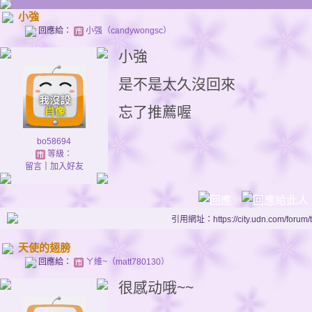
小強
回應給：
小强（candywongsc）
小強
是不是太久沒回來
忘了推薦喔
bo58694
等級：
留言
｜
加入好友
引用網址：https://city.udn.com/forum
天使的翅膀
回應給：
ㄚ維~（matt780130）
很感动哦~~