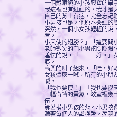
一個戴眼鏡的小孩興奮的舉
我這裡也有紅紅的，我才是天
自己的背上有疤，完全忘記
小男孩也是，他原本哭紅的雙
突然，一個小女孩輕輕的說
看，
小天使的翅膀？」「這要問
老師微笑的向小男孩眨眨眼
羞怯的說，「..........
痕，
高興的叫了起來，「哇，好
女孩這麼一喊，所有的小朋
喊，
「我也要摸！」「我也要摸天
一幅奇特的景象，教室裡幾
伍，
等著摸小男孩的背。小男孩
聽著每個人的讚嘆聲，羨慕