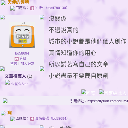
天使的翅膀
回應給：
ㄚ維~（matt780130）
沒關係
不過說真的
城市的小說都是他們個人創作
真情知道你的用心
bo58694
等級：
所以試著寫自己的文章
留言
｜
加入好友
小說盡量不要截自原創
文章推薦人
(1)
☆星☆Star
引用網址：https://city.udn.com/forum
痾
回應給：
真情密碼（bo58694）