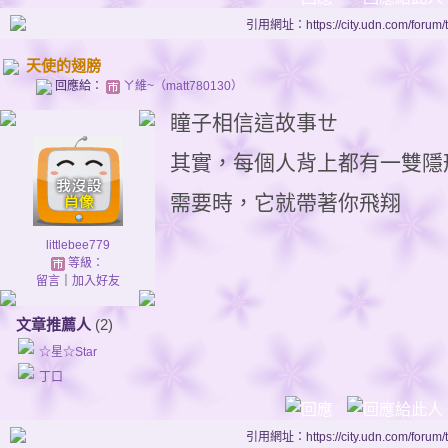
引用網址：https://city.udn.com/forum
天使的翅膀
回應給：
ㄚ維~（matt780130）
瞳子相信這故事ㄝ
其實，每個人背上都有一雙隱
需要時，它就帶著你飛翔
littlebee779
等級：
留言
｜
加入好友
文章推薦人
(2)
☆星☆Star
丁口
引用網址：https://city.udn.com/forum