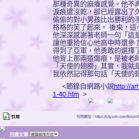
那種奇異的麻癢感覺。他不
淚痕還沒乾，卻已經露出了
偷偷的對小男孩比出勝利的
格格的笑了起來。 後來，這
他深深感謝著老師一句「這是
讓他重拾信心他高中時還參 
得到了亞軍，他勇敢的選擇了
他背上那兩道傷痕，是被老
「天使的翅膀」其實，我就是
我依然記得那句話「天使的
<節錄自網路小說
http://ar
1-40.htm
>
引用網址：https://city.udn.com/forum
回應文章