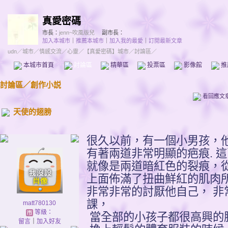
真愛密碼
市長：
jenn~吹風版兒
副市長：
加入本城市
｜
推薦本城市
｜
加入我的最愛
｜
訂閱最新文章
udn
／
城市
／
情感交流
／
心靈
／
【真愛密碼】城市
／討論區／
本城市首頁
討論區
精華區
投票區
影像館
推
討論區
／
創作小説
看回應文
天使的翅膀
很久以前，有一個小男孩，
有著兩道非常明顯的疤痕. 
就像是兩道暗紅色的裂痕，
上面佈滿了扭曲鮮紅的肌肉
非常非常的討厭他自己， 非
課，
matt780130
等級：
當全部的小孩子都很高興的
留言
｜
加入好友