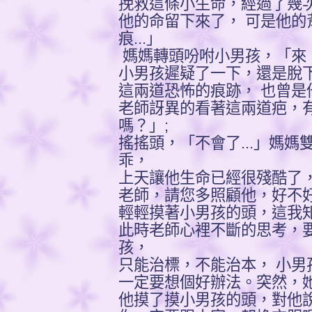
挽救這條小生命，經過了幾
他的命留下來了， 可是他的
痕...」
媽媽轉頭吩咐小男孩，「來，
小男孩遲疑了一下，還是脫
這兩道恐怖的痕跡， 也曾是
老師訝異的看著這兩道疤，
嗎？」;
搖搖頭，「不會了...」媽
乖，
上天讓他生命已經很殘酷了
老師，請您多照顧他，好不
輕輕摸著小男孩的頭，這我知道
此時老師心裡不斷的思考，
孩，
只能治標，不能治本， 小男孩
一定要想個好辦法。突然，
他摸了摸小男孩的頭，對他