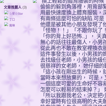
換上輕鬆的體育服裝的時候
偷偷的躲到角落裡，用背部
文章推薦人
(3)
用最快速度換上體育服裝，
☆星☆Star
有兩條這麼可怕的缺陷.可是
丁口
他還是被其他小朋友發現了
魔琳
「怪物！！」「不跟你玩了
「你的背上好恐怖..」， 天
無心的話往往最傷人，小男
從此再也不敢在教室裡換衣服
這件事發生以後，小男孩的
去找級任老師，小男孩的級
很慈祥的女老師， 她仔細的
「這小孩在剛出生的時候，
當時本來想放棄的， 可是，
一個這麼可愛的生命好不容
怎麼可以輕易的結束掉？」 
「所以我跟我老公，決定把
幸好當時有位很高明的大夫