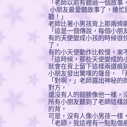
「老師以前有聽過一個故事
小朋友最愛聽故事了，連忙
聽！」
老師比著小男孩背上那兩條
「這是一個傳說，每個小朋
有的天使變成小孩的時候很
了，
有的小天使動作比較慢，來
「這時候，那些天使變成的
就會在背上留下這樣兩道痕跡喔
小朋友發出驚嘆的聲音， 「
「對啊，」老師露出神秘的微
對方，
還沒有人的翅膀像他一樣，
所有小朋友聽到了老師這樣
的背，
可是，沒有人像小男孩一樣
「老師，我這裡有一點點傷