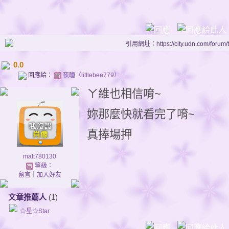
引用網址：https://city.udn.com/forum
0.0
回應給：
夜瞳（littlebee779）
ㄚ維也相信唷~
妳那麼快就看完了唷~
真捧場押
matt780130
等級：
留言
｜
加入好友
文章推薦人
(1)
☆星☆Star