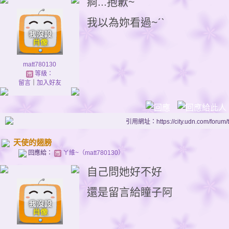
痾...抱歉~
我以為妳看過~ˊˋ
matt780130
等級：
留言
｜
加入好友
引用網址：https://city.udn.com/forum
天使的翅膀
回應給：
ㄚ維~（matt780130）
自己問她好不好
還是留言給瞳子阿