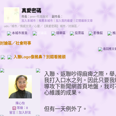
真愛密碼
市長：
jenn~吹風版兒
副市長：
加入本城市
｜
推薦本城市
｜
加入我的最愛
｜
訂閱最新文章
udn
／
城市
／
情感交流
／
心靈
／
【真愛密碼】城市
／討論區／
本城市首頁
討論區
精華區
投票區
影像館
推
討論區
／
社會時事
看回應文
入聯Logo像豬鼻？別錯看豬頭
入聯、返聯吵得麻痺之際，舉
我打入口水之列。因此只要我
導攻下新聞網首頁地盤，我可
心維護的成果。
陳心怡
但有一天例外了。
等級：8
留言
｜
加入好友