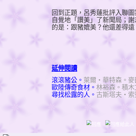
回到正題，呂秀蓮批評入聯圖
自覺地「讚美」了新聞局；謝
的是：跟豬媲美？他還差得遠
延伸閱讀
滾滾豬公。
萊爾‧華特森。麥
歐陸傳奇食材。
林裕森。積木
尋找松露的人。
古斯塔夫‧索