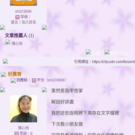
sh323686
等級：
留言
｜
加入好友
文章推薦人
(1)
陳心怡
引用網址：https://city.udn.com/forum
好厲害
回應給：
甲虫（sh323686）
果然是我甲虫爹
解說好詳盡
我把這些說明拷下來存在文字檔裡
下次教小朋友做
陳心怡
等級：8