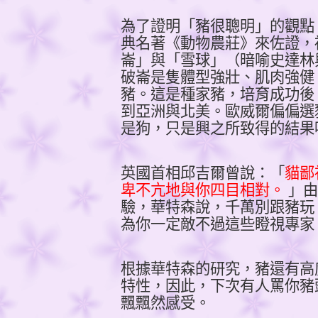
為了證明「豬很聰明」的觀點
典名著《動物農莊》來佐證，
崙」與「雪球」（暗喻史達林
破崙是隻體型強壯、肌肉強健
豬。這是種家豬，培育成功後
到亞洲與北美。歐威爾偏偏選
是狗，只是興之所致得的結果
英國首相邱吉爾曾說：「
貓鄙
卑不亢地與你四目相對。
」由
驗，華特森說，千萬別跟豬玩
為你一定敵不過這些瞪視專家
根據華特森的研究，豬還有高
特性，因此，下次有人罵你豬
飄飄然感受。