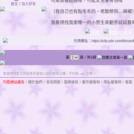
可是我看這過程，可能女生會害怕哩
留言
｜
加入好友
（我自己也有點毛毛的，老聯想到....蟑螂
我看得找我家唯一的小男生來動手試試看
引用網址：https://city.udn.com/forum
第
頁／共3頁
本城市刊登之內容為作者個人自行提供上傳，不代表 udn 立場。
刊登網站廣告
︱
關於我們
︱
常見問題
︱
服務條款
︱
著作權聲明
︱
隱私權聲明
︱
客服