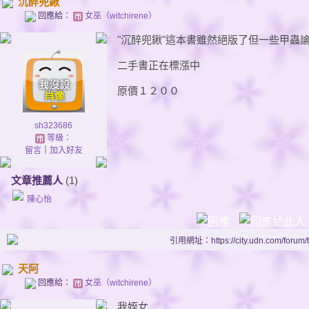
沉醉兜鍬
回應給：
女巫（witchirene）
"沉醉兜鍬"這本書雖然絕版了但一些甲蟲
二手書正在標漲中
原價１２００
sh323686
等級：
留言
｜
加入好友
文章推薦人
(1)
陳心怡
引用網址：https://city.udn.com/forum
天阿
回應給：
女巫（witchirene）
我姪女