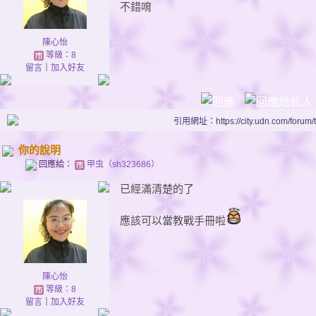
不錯唷
陳心怡
等級：8
留言
｜
加入好友
引用網址：https://city.udn.com/forum
你的說明
回應給：
甲虫（sh323686）
已經滿清楚的了
應該可以當教戰手冊啦
陳心怡
等級：8
留言
｜
加入好友