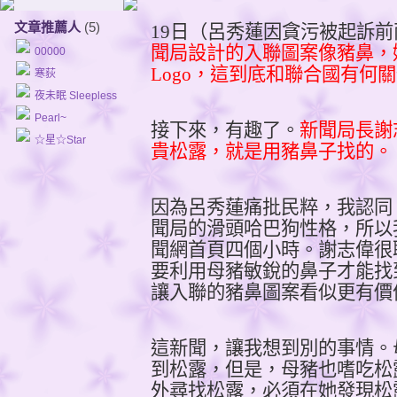
文章推薦人
(5)
19
日（呂秀蓮因貪污被起訴前
聞局設計的入聯圖案像豬鼻，
00000
Logo
，這到底和聯合國有何關
寒荻
夜未眠 Sleepless
Pearl~
接下來，有趣了。
新聞局長謝
☆星☆Star
貴松露，就是用豬鼻子找的。
因為呂秀蓮痛批民粹，我認同
聞局的滑頭哈巴狗性格，所以
聞網首頁四個小時。謝志偉很
要利用母豬敏銳的鼻子才能找
讓入聯的豬鼻圖案看似更有價
這新聞，讓我想到別的事情。
到松露，但是，母豬也嗜吃松
外尋找松露，必須在她發現松