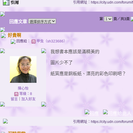
引用網址：https://city.udn.com/forum
第
頁／共3頁
回應文章
好貴啊
回應給：
甲虫（sh323686）
我想書本應該是滿精美的
圖片少不了
紙質應是銅板紙、漂亮的彩色印刷吧？
陳心怡
等級：8
留言
｜
加入好友
引用網址：https://city.udn.com/forum