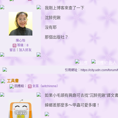
我剛上博客來查了一下
沈醉兜鍬
沒有耶
那個出版社？
陳心怡
等級：8
留言
｜
加入好友
引用網址：https://city.udn.com/forum
工具書
回應給：
女巫（witchirene）
如果小毛頭有興趣可去找"沉醉兜鍬"譯文
蟑螂差那麼多～甲蟲可愛多嘍！