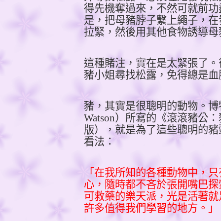
得先機奪過來，不然可就前功
是，把母豬脖子繫上繩子，在
拉緊，然後用其他食物誘導母
這種賭注，實在是太緊張了。
豬小姐尋找松露，免得總是血
豬，其實是很聰明的動物。博
Watson
）所寫的《滾滾豬公：
版），就是為了這些聰明的豬
看法：
「在我所知的各種動物中，只
心，隨時都不吝於張開嘴巴探
可救藥的樂天派，光是活著就
許多值得我們學習的地方。」