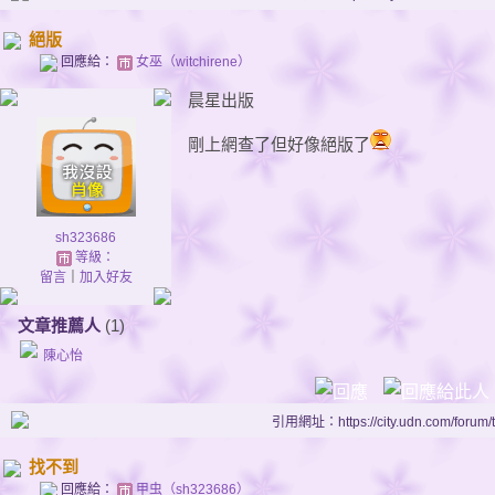
絕版
回應給：
女巫（witchirene）
晨星出版
剛上網查了但好像絕版了
sh323686
等級：
留言
｜
加入好友
文章推薦人
(1)
陳心怡
引用網址：https://city.udn.com/forum
找不到
回應給：
甲虫（sh323686）