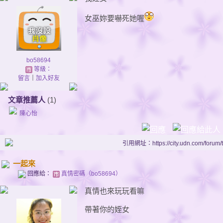
女巫妳要嚇死她喔
bo58694
等級：
留言
｜
加入好友
文章推薦人
(1)
陳心怡
引用網址：https://city.udn.com/forum
一起來
回應給：
真情密碼（bo58694）
真情也來玩玩看嘛
帶著你的姪女