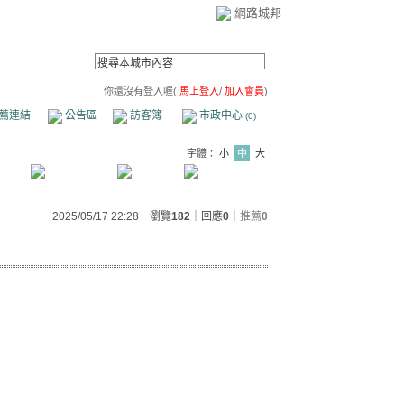
網路城邦
你還沒有登入喔(
馬上登入
/
加入會員
)
薦連結
公告區
訪客簿
市政中心
(0)
字體：
小
中
大
2025/05/17 22:28 瀏覽
182
｜回應
0
｜
推薦
0