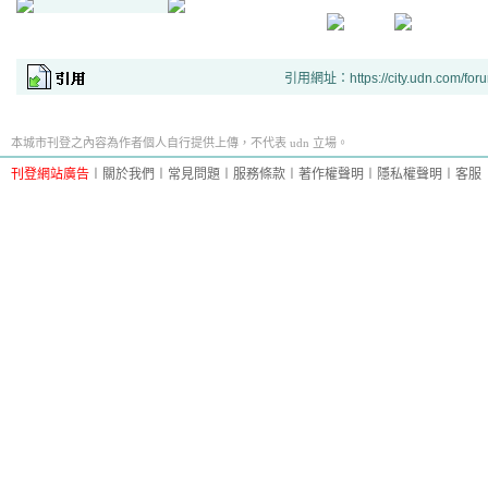
引用網址：https://city.udn.com/for
本城市刊登之內容為作者個人自行提供上傳，不代表 udn 立場。
刊登網站廣告
︱
關於我們
︱
常見問題
︱
服務條款
︱
著作權聲明
︱
隱私權聲明
︱
客服