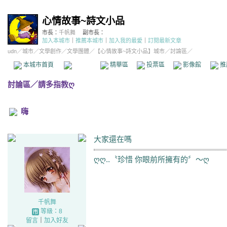
心情故事~詩文小品
市長：
千帆舞
副市長：
加入本城市
｜
推薦本城市
｜
加入我的最愛
｜
訂閱最新文章
udn
／
城市
／
文學創作
／
文學團體
／
【心情故事~詩文小品】城市
／討論區／
本城市首頁
討論區
精華區
投票區
影像館
推
討論區
／
請多指教ღ
嗨
大家還在嗎
ღღ..〝珍惜 你眼前所擁有的〞～ღ
千帆舞
等級：8
留言
｜
加入好友