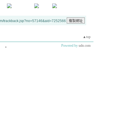
um/trackback.jsp?no=57146&aid=7252566
▲top
Powered by
udn.com