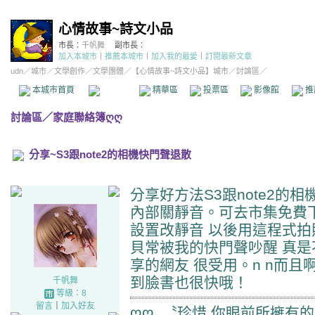
心情故事~詩文小品
市長：
千帆舞
副市長：
加入本城市
｜
推薦本城市
｜
加入我的最愛
｜
訂閱最新文章
udn
／
城市
／
文學創作
／
文學團體
／
【心情故事~詩文小品】城市
／討論區／
本城市首頁
討論區
精華區
投票區
影像館
推
討論區
／
家庭聯絡簿ღღ
分享~S3跟note2的相機快門聲退散
分享好方法S3跟note2的
內部關靜音。可去市集免費下載
設置改靜音 以後用這程式
貝常被我的快門聲吵醒 真是
享的網友 很受用。n n而
到臉書也很快哦！
千帆舞
等級：8
留言
｜
加入好友
ღღ..〝珍惜 你眼前所擁有