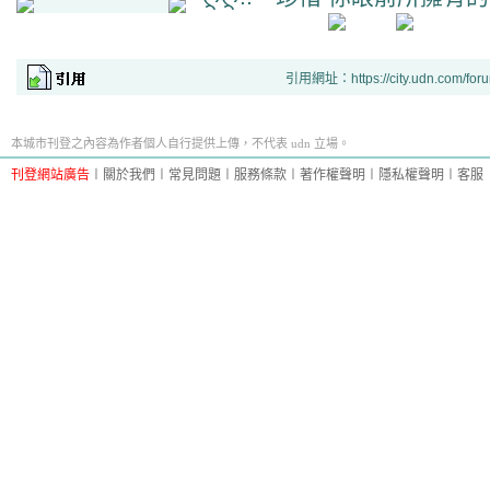
引用網址：https://city.udn.com/for
本城市刊登之內容為作者個人自行提供上傳，不代表 udn 立場。
刊登網站廣告
︱
關於我們
︱
常見問題
︱
服務條款
︱
著作權聲明
︱
隱私權聲明
︱
客服