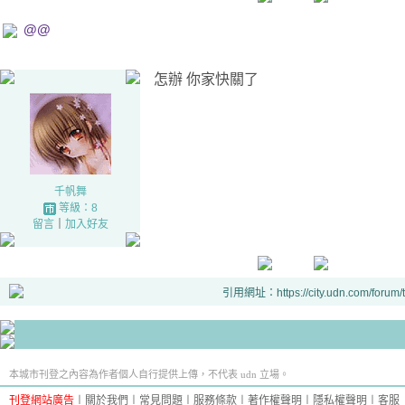
@@
怎辦 你家快關了
千帆舞
等級：8
留言
｜
加入好友
引用網址：https://city.udn.com/forum
本城市刊登之內容為作者個人自行提供上傳，不代表 udn 立場。
刊登網站廣告
︱
關於我們
︱
常見問題
︱
服務條款
︱
著作權聲明
︱
隱私權聲明
︱
客服