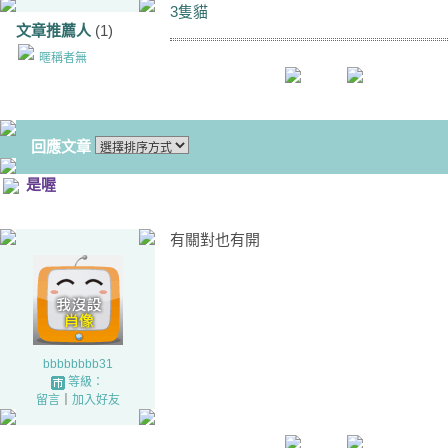
3隻貓
文章推薦人
(1)
暱稱者無
回應文章
是喔
有關對也有開
bbbbbbbb31
等級：
留言
｜
加入好友