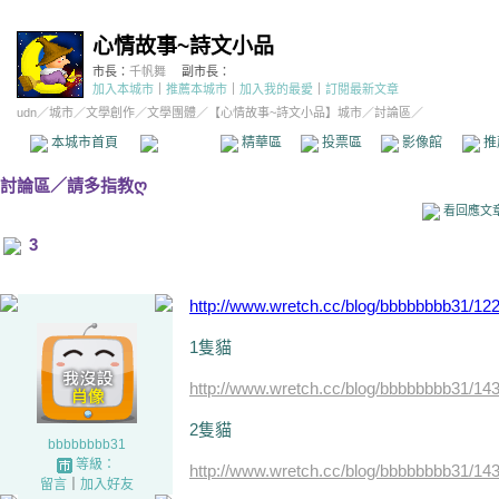
心情故事~詩文小品
市長：
千帆舞
副市長：
加入本城市
｜
推薦本城市
｜
加入我的最愛
｜
訂閱最新文章
udn
／
城市
／
文學創作
／
文學團體
／
【心情故事~詩文小品】城市
／討論區／
本城市首頁
討論區
精華區
投票區
影像館
推
討論區
／
請多指教ღ
看回應文
3
http://www.wretch.cc/blog/bbbbbbbb31/12
1隻貓
http://www.wretch.cc/blog/bbbbbbbb31/14
2隻貓
bbbbbbbb31
等級：
http://www.wretch.cc/blog/bbbbbbbb31/14
留言
｜
加入好友