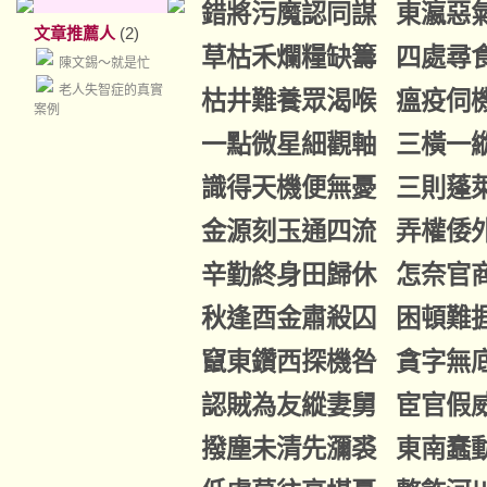
錯將污魔認同謀 東瀛惡
文章推薦人
(2)
草枯禾爛糧缺籌 四處尋
陳文錫～就是忙
老人失智症的真實
枯井難養眾渴喉 瘟疫伺
案例
一點微星細觀軸 三橫一
識得天機便無憂 三則蓬
金源刻玉通四流 弄權倭
辛勤終身田歸休 怎奈官
秋逢酉金肅殺囚 困頓難
竄東鑽西探機咎 貪字無
認賊為友縱妻舅 宦官假
撥塵未清先瀰裘 東南蠢