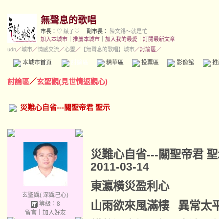
無聲息的歌唱
市長：
♡ 綾子♡
副市長：
陳文錫～就是忙
加入本城市
｜
推薦本城市
｜
加入我的最愛
｜
訂閱最新文章
udn
／
城市
／
情感交流
／
心靈
／
【無聲息的歌唱】城市
／討論區／
本城市首頁
討論區
精華區
投票區
影像館
推
討論區
／
玄聖觀(見世情返觀心)
災難心自省---關聖帝君 聖示
災難心自省---關聖帝君
2011-03-14
東瀛橫災盈利心
玄聖觀( 深觀己心)
山雨欲來風滿樓 異常太
等級：8
留言
｜
加入好友