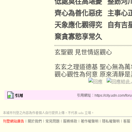
低處莫往高堪憂 整飭河
齊心為善化惡疣 主事心
天象應化觀得究 自有吉
棄貪寡慾享常久
玄聖觀 見世情返觀心
玄玄之理道德基 聖心無為萬
觀心觀性為何意 原來清靜是
引用網址：https://city.udn.com/for
本城市刊登之內容為作者個人自行提供上傳，不代表 udn 立場。
刊登網站廣告
︱
關於我們
︱
常見問題
︱
服務條款
︱
著作權聲明
︱
隱私權聲明
︱
客服