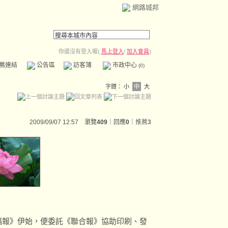
網路城邦
你還沒有登入喔(
馬上登入
/
加入會員
)
薦連結
公告區
訪客簿
市政中心
(0)
字體：
小
中
大
2009/09/07 12:57 瀏覽
409
｜回應
0
｜
推薦
3
福報》伊始，便委託《聯合報》協助印刷、發