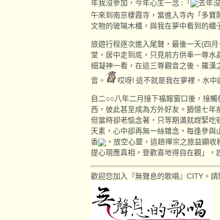
年我沒參加，今年心生一念 :「
去年
午來到南京棲霞寺，當進入寺內「多寶閣
文物的玻璃木櫃，與我在夢中看到的櫃子
旅遊行程逐次進入尾聲，最後一天(四月
堂，居中走到底，只見前方供奉一尊水
細凝神一看，在這三尊觀音之後、羅漢
音。
哎呀! 這不就是我在夢裡，水中
自二○○八年二月接下福報窗口後，接
西，彼此甚至成為方外好友。猶憶七年
但當時卻老惦念著，只等期滿就趕緊吃
天素，心中卻再無一絲雜念，每逢參與
香
。放空心靈，這趟禪宗之旅益顯收
提心現應真相，登歡喜地得自在觀」，
歡迎您加入『無聲息的歌唱』CITY。請點