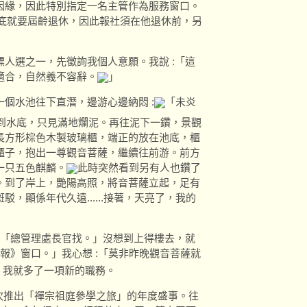
因緣，因此特別指定一名主管作為服務窗口。
月底就要屆齡退休，因此報社須在他退休前，另
人選之一，先徵詢我個人意願。我說 :「這
適合，自然義不容辭。
」
個水池往下直潛，邊游心邊納悶 :
「未炎
到水底，只見滿地爛泥。再往泥下一鑽，景觀
長方形棕色木製玻璃櫃，端正的放在池底，櫃
櫃子，抱出一尊觀音菩薩，繼續往前游。前方
一只五色麒麟。
此時突然看到另有人也鑽了
。到了岸上，艷陽高照，將音菩薩立起，足有
，顯係年代久遠......接著，天亮了，我的
:「總管理處長官找。」沒想到上得樓去，就
福報》窗口。」我心想 :「莫非昨晚觀音菩薩就
，我就多了一項新的職務。
再次推出「禪宗祖庭參學之旅」的年度盛事。往