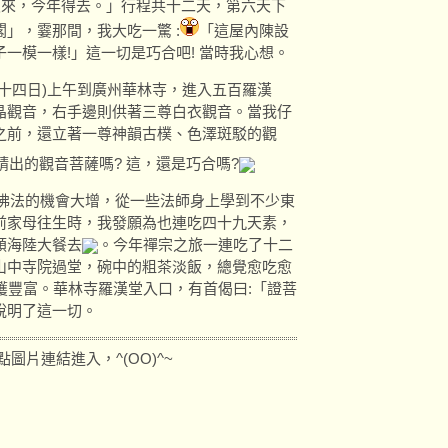
沒來，今年得去。」行程共十二天，第六天下
」，霎那間，我大吃一驚 :
「這屋內陳設
一模一樣!」這一切是巧合吧! 當時我心想。
十四日)上午到廣州華林寺，進入五百羅漢
晶觀音，右手邊則供著三尊白衣觀音。當我仔
之前，還立著一尊神韻古樸、色澤斑駁的觀
請出的觀音菩薩嗎? 這，還是巧合嗎?
觸佛法的機會大增，從一些法師身上學到不少東
前家母往生時，我發願為也連吃四十九天素，
頓海陸大餐去
。今年禪宗之旅一連吃了十二
山中寺院過堂，碗中的粗茶淡飯，總覺愈吃愈
穫豐富。華林寺羅漢堂入口，有首偈曰:「證菩
說明了這一切。
圖片連結進入，^(OO)^~