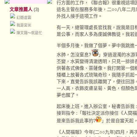
行方面的工作，《聯合報》很重視這項
文章推薦人
(3)
這名主管在服務多年後，二○○八年二
外找人接手這項工作。
幻遊虛雲
我是宮米
有一天，總管理處長官找我，說我是目標
陳文錫～就是忙
是公事，而家人多為虔誠佛教徒。我若
半個多月後，我做了個夢。夢中我跳進一
水肺，怎沒窒息?
」穿過混濁的水游
丕變，水質變得清澈透明，只見一排排
供著各式佛像、菩薩像。我打開第一個
矮櫃上放著各式琉璃奇珍，我隨手抓起
下來，直覺告訴我該離開了，便往回游
一人高，衣飾皮膚呈菊、黃色，但顏色斑駁
夢也醒了。
起床後上班，進入辦公室，秘書告訴我 
接到指令 :「報社決定派你接任《人間
是來告訴我此事的?
」於是自當天起
《人間福報》今年(二○○九年)四月，