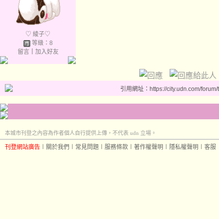
♡ 綾子♡
等級：8
留言
｜
加入好友
引用網址：https://city.udn.com/forum
本城市刊登之內容為作者個人自行提供上傳，不代表 udn 立場。
刊登網站廣告
︱
關於我們
︱
常見問題
︱
服務條款
︱
著作權聲明
︱
隱私權聲明
︱
客服