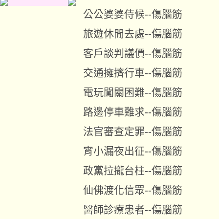
公公婆婆侍候--傷腦筋
旅遊休閒去處--傷腦筋
客戶談判議價--傷腦筋
交通擁擠行車--傷腦筋
電玩闖關困難--傷腦筋
路邊停車難求--傷腦筋
法官審查定罪--傷腦筋
宵小漏夜出征--傷腦筋
政黨拉攏台柱--傷腦筋
仙佛渡化信眾--傷腦筋
醫師診療患者--傷腦筋