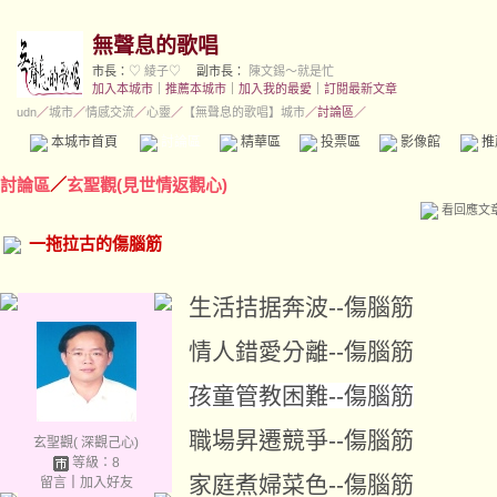
無聲息的歌唱
市長：
♡ 綾子♡
副市長：
陳文錫～就是忙
加入本城市
｜
推薦本城市
｜
加入我的最愛
｜
訂閱最新文章
udn
／
城市
／
情感交流
／
心靈
／
【無聲息的歌唱】城市
／討論區／
本城市首頁
討論區
精華區
投票區
影像館
推
討論區
／
玄聖觀(見世情返觀心)
看回應文
一拖拉古的傷腦筋
生活拮据奔波--傷腦筋
情人錯愛分離--傷腦筋
孩童管教困難--傷腦筋
職場昇遷競爭--傷腦筋
玄聖觀( 深觀己心)
等級：8
家庭煮婦菜色--傷腦筋
留言
｜
加入好友