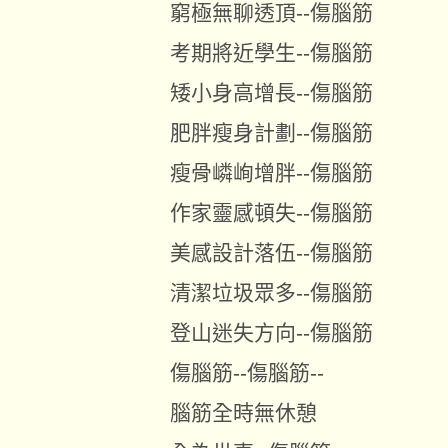
窮極無聊透頂--傷腦筋
考期將近學生--傷腦筋
矮小身高增長--傷腦筋
肥胖瘦身計劃--傷腦筋
瘦骨嶙峋增胖--傷腦筋
作家靈感頓失--傷腦筋
美感設計落伍--傷腦筋
清潔垃圾眾多--傷腦筋
登山迷失方向--傷腦筋
傷腦筋--傷腦筋--
腦筋全時無休憩