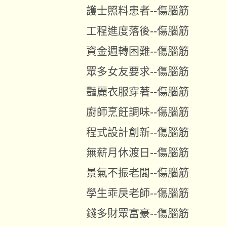
護士照料患者--傷腦筋
工程進度落後--傷腦筋
資金週轉困難--傷腦筋
眾多女友要求--傷腦筋
豔麗衣服穿著--傷腦筋
廚師烹飪調味--傷腦筋
程式設計創新--傷腦筋
無薪月休渡日--傷腦筋
景氣不振老闆--傷腦筋
學生乖戾老師--傷腦筋
錢多財眾富豪--傷腦筋