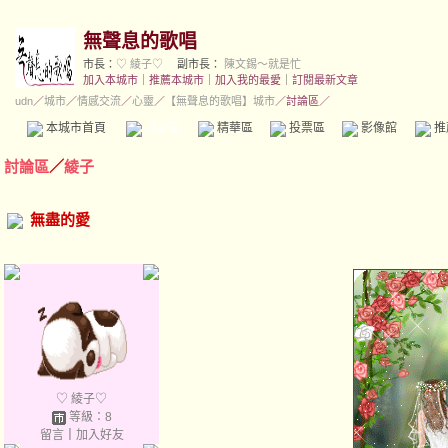
無聲息的歌唱
市長：
♡ 綾子♡
副市長：
陳文錫～就是忙
加入本城市
｜
推薦本城市
｜
加入我的最愛
｜
訂閱最新文章
udn
／
城市
／
情感交流
／
心靈
／
【無聲息的歌唱】城市
／討論區／
本城市首頁
討論區
精華區
投票區
影像館
推
討論區
／
綾子
無盡的愛
♡ 綾子♡
等級：8
留言
｜
加入好友