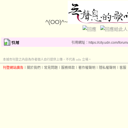
^(OO)^~
引用網址：https://city.udn.com/forum
本城市刊登之內容為作者個人自行提供上傳，不代表 udn 立場。
刊登網站廣告
︱
關於我們
︱
常見問題
︱
服務條款
︱
著作權聲明
︱
隱私權聲明
︱
客服