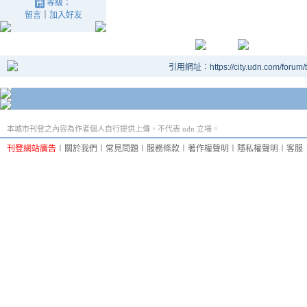
等級：
留言
｜
加入好友
引用網址：https://city.udn.com/forum
本城市刊登之內容為作者個人自行提供上傳，不代表 udn 立場。
刊登網站廣告
︱
關於我們
︱
常見問題
︱
服務條款
︱
著作權聲明
︱
隱私權聲明
︱
客服