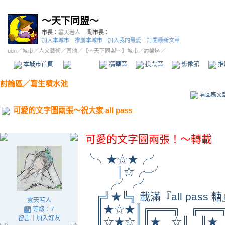
～天下同盟～
市長：
雲天若人
副市長：
加入本城市
｜
推薦本城市
｜
加入我的最愛
｜
訂閱最新文章
udn
／
城市
／
人文藝術
／
其他
／
【～天下同盟～】城市
／討論區／
本城市首頁
討論區
精華區
投票區
影像館
推
討論區
／
寫生噴水池
看回應文
可愛的文字圖兩張～祝大家 all pass
可愛的文字圖兩張！～轉載
╰╮★☆★╭╯
│☆╭─╯
╭╯╭╯
╔╝★╚╗ 載滿『all pass 
雲天若人
║★☆★║╔═══╗ ╔═══╗
等級：7
留言
｜
加入好友
║☆★☆║║★ ☆║ ║★ 