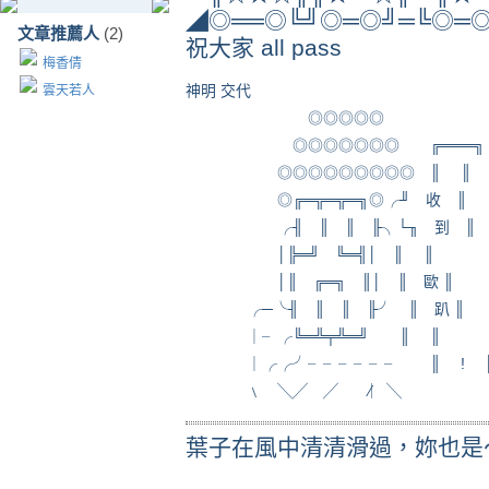
◢◎══◎╚╝◎═◎╝═╚◎═◎
文章推薦人
(2)
祝大家 all pass
梅香倩
神明 交代
雲天若人
◎◎◎◎◎
◎◎◎◎◎◎◎ ╔═══╗
◎◎◎◎◎◎◎◎◎ ║ ║
◎╔═╦═╦═╗◎╭╜ 收 ║
╭╢ ║ ║ ╟╮└╖ 到 ║
│╠═╝ ╚═╣│ ║ ║
│║ ╔═╗ ║│ ║ 歐 ║
╭─╰╢ ║ ║ ╟╯ ║ 趴 ║
｜╴╭╚═╩╤╩═╝ ║ ║
｜╭╭╯╴╴╴╴╴╴ ║ ! 
﹨ ╲╱ ╱ ∕︳╲
葉子在風中清清滑過，妳也是