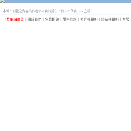
本城市刊登之內容為作者個人自行提供上傳，不代表 udn 立場。
刊登網站廣告
︱
關於我們
︱
常見問題
︱
服務條款
︱
著作權聲明
︱
隱私權聲明
︱
客服