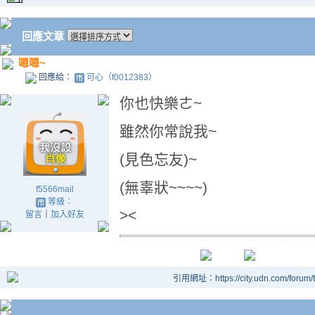
回應文章
嗯嗯~
回應給：
可心（f0012383）
你也快樂ㄜ~
雖然你常說我~
(見色忘友)~
(無辜狀~~~~)
f5566mail
等級：
><
留言
｜
加入好友
引用網址：https://city.udn.com/forum