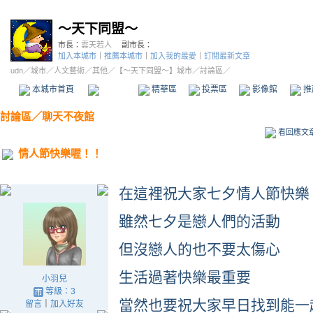
～天下同盟～
市長：
雲天若人
副市長：
加入本城市
｜
推薦本城市
｜
加入我的最愛
｜
訂閱最新文章
udn
／
城市
／
人文藝術
／
其他
／
【～天下同盟～】城市
／討論區／
本城市首頁
討論區
精華區
投票區
影像館
推
討論區
／
聊天不夜館
看回應文
情人節快樂喔！！
在這裡祝大家七夕情人節快樂
雖然七夕是戀人們的活動
但沒戀人的也不要太傷心
生活過著快樂最重要
小羽兒
等級：3
當然也要祝大家早日找到能一
留言
｜
加入好友