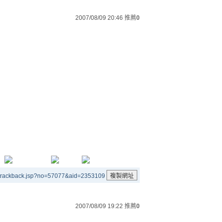
2007/08/09 20:46
推薦
0
/trackback.jsp?no=57077&aid=2353109
2007/08/09 19:22
推薦
0