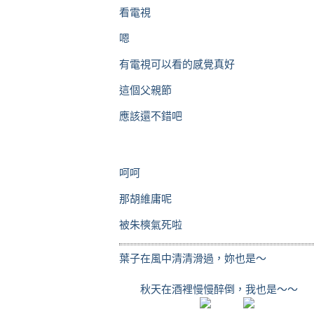
看電視
嗯
有電視可以看的感覺真好
這個父親節
應該還不錯吧
呵呵
那胡維庸呢
被朱樉氣死啦
葉子在風中清清滑過，妳也是～
秋天在酒裡慢慢醉倒，我也是～～