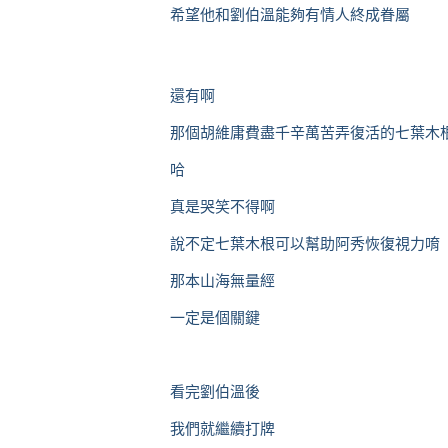
希望他和劉伯溫能夠有情人終成眷屬
還有啊
那個胡維庸費盡千辛萬苦弄復活的七葉木
哈
真是哭笑不得啊
說不定七葉木根可以幫助阿秀恢復視力唷
那本山海無量經
一定是個關鍵
看完劉伯溫後
我們就繼續打牌