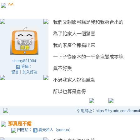
^^
我們父親節蛋糕是我和我弟合出的
為了給家人一個驚喜
我的家產全都捐出來
一下子從原本的一千多塊變成零塊
sherry821004
等級：
眞不好受
留言
｜
加入好友
不過我家人說很感動
所以也算是直得
引用網址：https://city.udn.com/forum
那真是不錯
回應給：
雲天若人（yunruo）