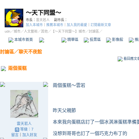
～天下同盟～
市長：
雲天若人
副市長：
加入本城市
｜
推薦本城市
｜
加入我的最愛
｜
訂閱最新文章
udn
／
城市
／
人文藝術
／
其他
／
【～天下同盟～】城市
／討論區／
本城市首頁
討論區
精華區
投票區
影像館
推
討論區
／
聊天不夜館
看回應文
兩個蛋糕
兩個蛋糕～雲若
昨天父親節
本來我向蛋糕店訂了一個冰淇淋蛋糕準備
雲天若人
等級：7
沒想到哥哥也訂了一個巧克力布丁的
留言
｜
加入好友