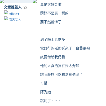
真是太好笑啦
文章推薦人
(2)
還好不是買一樣的
♣Betty♣
雲天若人
要不然就慘了
到了晚上九點多
電器行的老闆送來了一台舊電視
說要借給我們看
他的人真的實在是太好啦
讓我終於可以看到劉伯溫了
可惜
阿秀她
跳河了。。。