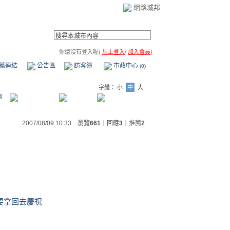
網路城邦
你還沒有登入喔(
馬上登入
/
加入會員
)
薦連結
公告區
訪客簿
市政中心
(0)
字體：
小
中
大
章
2007/08/09 10:33 瀏覽
661
｜回應
3
｜
推薦
2
要拿回去慶祝