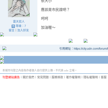
依大小
應該是市民證吧？
呵呵
雲天若人
等級：7
加油喔～
留言
｜
加入好友
引用網址：https://city.udn.com/forum
本城市刊登之內容為作者個人自行提供上傳，不代表 udn 立場。
刊登網站廣告
︱
關於我們
︱
常見問題
︱
服務條款
︱
著作權聲明
︱
隱私權聲明
︱
客服