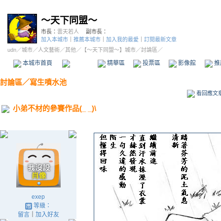
～天下同盟～
市長：
雲天若人
副市長：
加入本城市
｜
推薦本城市
｜
加入我的最愛
｜
訂閱最新文章
udn
／
城市
／
人文藝術
／
其他
／
【～天下同盟～】城市
／討論區／
本城市首頁
討論區
精華區
投票區
影像館
推
討論區
／
寫生噴水池
看回應文
小弟不材的參賽作品(_ _)\
exep
等級：
留言
｜
加入好友