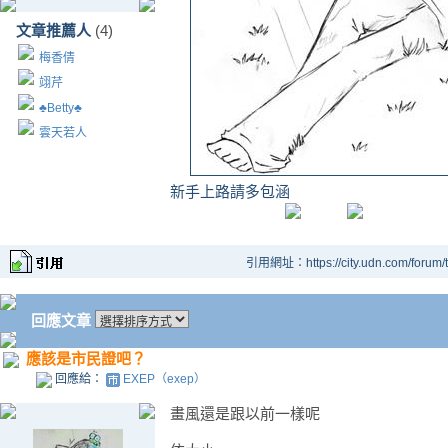
文章推薦人
(4)
梅香倩
翊芹
♣Betty♣
雲天若人
新手上路請多包涵
引用網址：https://city.udn.com/forum
回應文章
應該是市民證吧？
回應給：
EXEP（exep）
畫風還是跟以前一樣呢