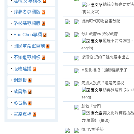
‧
達嚕鼓 專欄板
總統交接也要立法
‧
醉夢者專欄版
(狗吠火車)
後扁時代的財富重分配
‧
洛杉基專欄版
分紅政府vs.敗家政府
‧
Eric Chou專欄
還是不要誇張啦
‧
國民革命軍重炮
engrin)
‧
不知道專欄板
崑濱伯 您的子孫想要走出去
‧
版務建議
M型化接招！通膨怪獸來了
‧
網聚板
先擴大投資？還是先減稅
請再多建言
(Cynt
‧
嗆扁集
seng)
‧
影音集
創救「雲門」
讓文化消費轉換為
‧
黨產真相
力\蕭麗虹
(華碩)
慎用V型手勢