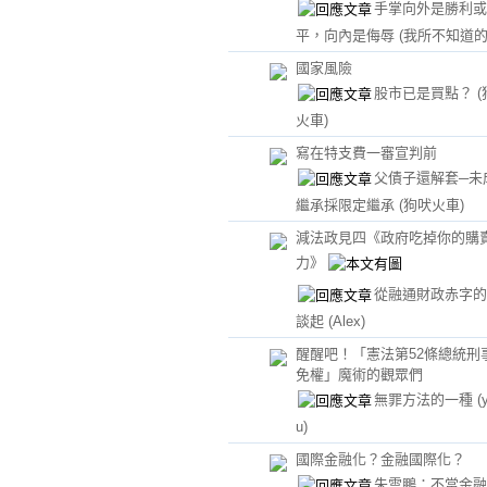
手掌向外是勝利或
平，向內是侮辱
(我所不知道的
國家風險
股市已是買點？
火車)
寫在特支費一審宣判前
父債子還解套─未
繼承採限定繼承
(狗吠火車)
減法政見四《政府吃掉你的購
力》
從融通財政赤字的
談起
(Alex)
醒醒吧！「憲法第52條總統刑
免權」魔術的觀眾們
無罪方法的一種
(
u)
國際金融化？金融國際化？
朱雲鵬：不當金融