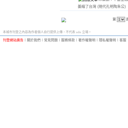
萎縮了台灣
(現代孔明陶朱公)
第
本城市刊登之內容為作者個人自行提供上傳，不代表 udn 立場。
刊登網站廣告
︱
關於我們
︱
常見問題
︱
服務條款
︱
著作權聲明
︱
隱私權聲明
︱
客服