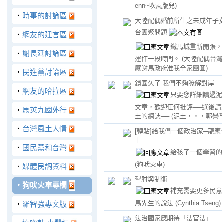
enn~吹風版兒)
‧
時事的討論區
大陸配偶婚前所生之未成年子
台團聚問題
‧
網友的建言區
鐵馬城重新開張，
‧
謝長廷討論區
運作一段時間。
(大陸配偶台
感謝馬政府准我全家團圓)
‧
民進黨討論區
鎖國久了 我們不夠瞭解對岸
‧
網友的哈拉區
只要您詳細讀過泥
文章，歡迎任何批評──選後請
‧
馬英九國外行
土的網誌──
(泥土‧‧‧郭譽孚
‧
台灣風土人情
[轉貼]給我們一個政治家─龍應
士
‧
國民黨和台灣
給孩子一個學習的
(狗吠火車)
‧
媒體民調資料
掣肘與制衡
‧
狗吠火車專欄
補充需要更多民意
馬先生的說法
(Cynthia Tseng)
‧
羅智強專文版
法治國家應期待「法官法」