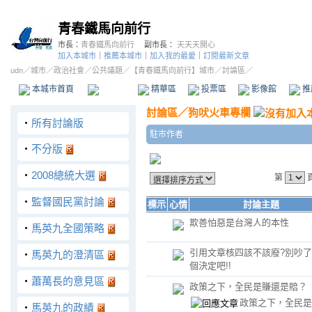
青春鐵馬向前行
市長：
青春鐵馬向前行
副市長：
天天天開心
加入本城市
｜
推薦本城市
｜
加入我的最愛
｜
訂閱最新文章
udn
／
城市
／
政治社會
／
公共議題
／
【青春鐵馬向前行】城市
／討論區／
本城市首頁
討論區
精華區
投票區
影像館
推
討論區
／
狗吠火車專欄
‧
所有討論版
駐市作者
‧
不分版
‧
2008總統大選
第
‧
監督國民黨討論
標示
心情
討論主題
欺善怕惡是台灣人的本性
‧
馬英九全國策略
引用文章核四該不該廢?別吵了.
‧
馬英九的澄清區
個決定吧!!
‧
蕭萬長的意見區
政策之下，全民是賺還是賠？
政策之下，全民
‧
馬英九的政績