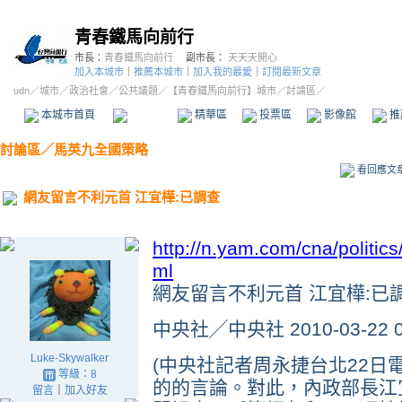
青春鐵馬向前行
市長：
青春鐵馬向前行
副市長：
天天天開心
加入本城市
｜
推薦本城市
｜
加入我的最愛
｜
訂閱最新文章
udn
／
城市
／
政治社會
／
公共議題
／
【青春鐵馬向前行】城市
／討論區／
本城市首頁
討論區
精華區
投票區
影像館
推
討論區
／
馬英九全國策略
看回應文
網友留言不利元首 江宜樺:已調查
http://n.yam.com/cna/politi
ml
網友留言不利元首 江宜樺:已
中央社╱中央社 2010-03-22 0
Luke-Skywalker
(中央社記者周永捷台北22日
等級：8
的的言論。對此，內政部長江
留言
｜
加入好友