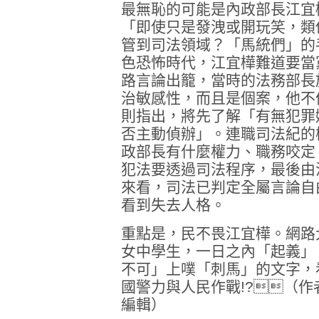
最無恥的可能是內政部長江宜
「即使只是發洩或開玩笑，類
管到司法領域？「馬統們」的
色恐怖時代，江宜樺難道要當
路言論出籠，當時的法務部長
治敏感性，而且是個案，他不
則指出，將先了解「有無犯罪
否主動偵辦」。連職司法紀的
政部長有什麼權力、職務咬定
犯法要透過司法程序，最後由
來看，司法已判定全屬言論自
看到失去人格。
重點是，民不畏江宜樺。網路
女中學生，一日之內「起義」
不可」上噗「刺馬」的文字，
國警力與人民作戰!?（
編輯）