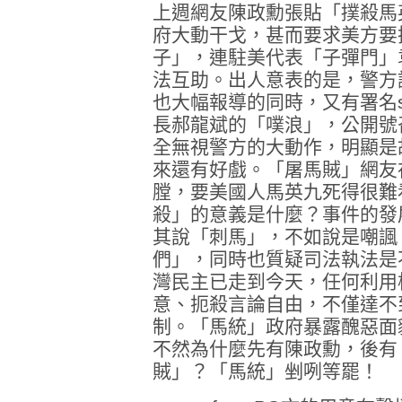
上週網友陳政勳張貼「撲殺馬
府大動干戈，甚而要求美方要
子」，連駐美代表「子彈門」
法互助。出人意表的是，警方
也大幅報導的同時，又有署名su
長郝龍斌的「噗浪」，公開號
全無視警方的大動作，明顯是
來還有好戲。「屠馬賊」網友在
膛，要美國人馬英九死得很難
殺」的意義是什麼？事件的發
其說「刺馬」，不如說是嘲諷
們」，同時也質疑司法執法是
灣民主已走到今天，任何利用
意、扼殺言論自由，不僅達不
制。「馬統」政府暴露醜惡面
不然為什麼先有陳政勳，後有「s
賊」？「馬統」剉咧等罷！