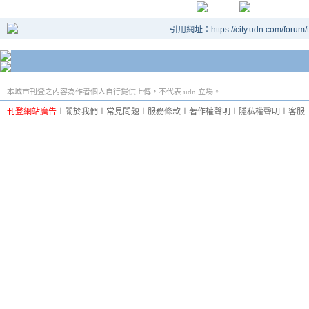
引用網址：https://city.udn.com/forum
本城市刊登之內容為作者個人自行提供上傳，不代表 udn 立場。
刊登網站廣告
︱
關於我們
︱
常見問題
︱
服務條款
︱
著作權聲明
︱
隱私權聲明
︱
客服