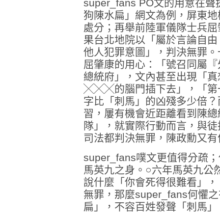
super_fans PO文的用
狗陳水扁」網文為例，屏東地
處分；再舉前陸軍儀隊士兵屈
果台北地院以「屬於言論自由
他人犯罪意圖」，判決無罪。
屈肇康的用心：「號召同屬『
總統府」，文內甚至出現「真
╳╳╳的腦門插下去」，「第
字比「刺馬」的凶殘多少倍？
習，屢有機會近距離看到陳總
隊」，就實際行動而言，與徒
司法都判決無罪，陳政勳又有
super_fans噗文更值得
馬英九之身。○六年馬英九公
說什麼「你會死得很難看」，
無罪，那麼super_fans
扁」，不容百姓發聲「刺馬」