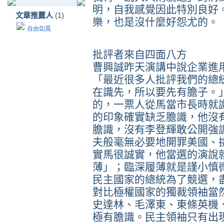
明，自我感覺因此特別良好
文章推薦人
(1)
樂，也是沒什麼好怨尤的。
自由如風
批評者來自四面八方
曹興誠昨天演講中說企業進
「最近很多人批評我們的總
在識先，所以要先有膽子。
的，一票人從馬當市長時就
的印象確實缺乏膽識，他沒
膽識，沒有李登輝敢公開強
夫般毫無必要地開罪美國、
實馬很誠實，他當選的演說
薄」；臨深履薄就是謹小慎
民主國家的總統為了競選，
對比極權國家的獨裁領袖當
史達林、毛澤東、東條英機
極有膽識。民主領袖只有出