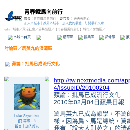
青春鐵馬向前行
市長：
青春鐵馬向前行
副市長：
天天天開心
加入本城市
｜
推薦本城市
｜
加入我的最愛
｜
訂閱最新文章
udn
／
城市
／
政治社會
／
公共議題
／
【青春鐵馬向前行】城市
／討論區／
本城市首頁
討論區
精華區
投票區
影像館
推
討論區
／
馬英九的澄清區
蘋論：批馬已成流行文化
http://tw.nextmedia.com/ap
4/IssueID/20100204
蘋論：批馬已成流行文化
2010年02月04日蘋果日報
罵馬英九已成為顯學，不罵
Luke-Skywalker
樣。因為扁、馬是總統，罵
等級：8
留言
｜
加入好友
我有「說大人則藐之」的清