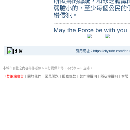
所欲為的總統，和缺乏膽識
弱膽小的，至少每個公民的
蠻侵犯。
May the Force be with you
引用網址：https://city.udn.com/for
本城市刊登之內容為作者個人自行提供上傳，不代表 udn 立場。
刊登網站廣告
︱
關於我們
︱
常見問題
︱
服務條款
︱
著作權聲明
︱
隱私權聲明
︱
客服