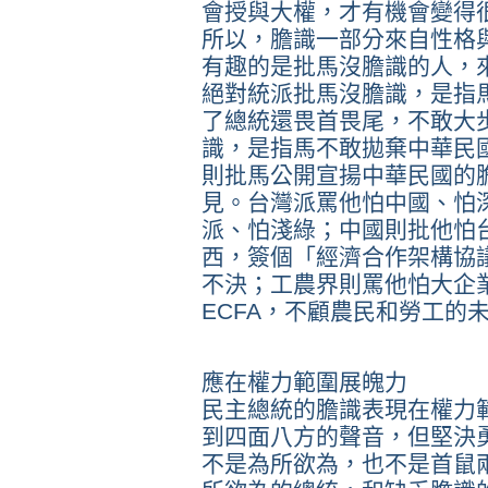
會授與大權，才有機會變得
所以，膽識一部分來自性格
有趣的是批馬沒膽識的人，
絕對統派批馬沒膽識，是指
了總統還畏首畏尾，不敢大
識，是指馬不敢拋棄中華民
則批馬公開宣揚中華民國的
見。台灣派罵他怕中國、怕
派、怕淺綠；中國則批他怕
西，簽個「經濟合作架構協議
不決；工農界則罵他怕大企
ECFA，不顧農民和勞工的
應在權力範圍展魄力
民主總統的膽識表現在權力
到四面八方的聲音，但堅決
不是為所欲為，也不是首鼠