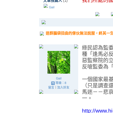
文章推薦人
(1)
Gail
這群腦袋扭曲的傢伙無法說服，終其一
綠民認為監
種「逢馬必
惡監察院的
反嗆監委為
一個國家最
Gail
等級：8
（只是調查
留言
｜
加入好友
馬迷－－悲
一。
http://www.h