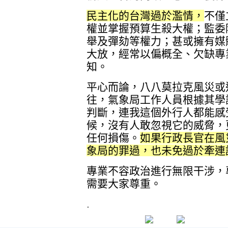
民主化的台灣過於濫情，
不僅
權並掌握預算生殺大權；監委
舉及彈劾等權力；甚或擁有媒
大放，經常以偏概全、欠缺專
知。
平心而論，八八莫拉克風災或
往，氣象局工作人員根據其學
判斷，連我這個外行人都能感
候，沒有人敢忽視它的威脅，
任何損傷。
如果行政長官在風
象局的罪過，也未免過於牽連
專業不容政治進行無限干涉，
需要大家尊重。
.