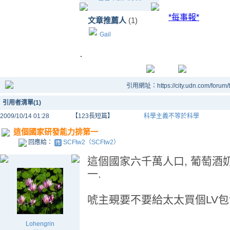
*每事報*
文章推薦人
(1)
Gail
.
引用網址：https://city.udn.com/forum
引用者清單(1)
2009/10/14 01:28
【123長短篇】
科學主義不等於科學
這個國家研發能力排第一
回應給：
SCFtw2（SCFtw2）
這個國家六千萬人口, 葡萄
一.
唬主覡要不要給太太買個LV
Lohengrin