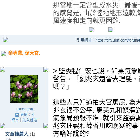
那當地一定會型成水災. 最後
的感覺是, 由於陸地地形遠較
風速度和走向就更困難.
引用網址：https://city.udn.com/forum
棄專業, 保大官.
> 監委程仁宏也說，如果氣
警告，「劉兆玄還會去理髮、
嗎？」
這些人只知道拍大官馬屁, 為大
兆玄很不公平, 馬英九和媒體
Lohengrin
等級：8
氣象局預報不准, 就引來監委
留言
｜
加入好友
兆玄理髮和薛香川吃晚宴的事
有啥好說的?
文章推薦人
(1)