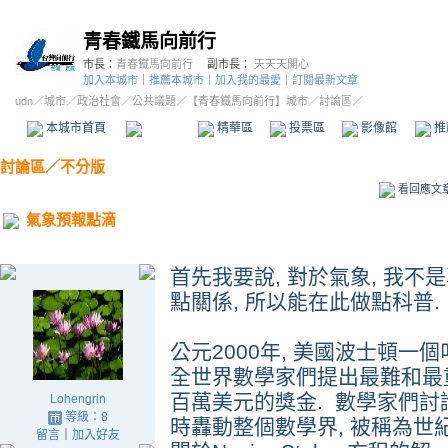
青春鐵馬向前行
市長：
青春鐵馬向前行
副市長：
天天天開心
加入本城市
｜
推薦本城市
｜
加入我的最愛
｜
訂閱最新文章
udn
／
城市
／
政治社會
／
公共議題
／
【青春鐵馬向前行】城市
／討論區／
本城市首頁
討論區
精華區
投票區
影像館
推
討論區
／
不分版
看回應文
氣象預報點滴
首先我要說, 對於氣象, 我不
點關係, 所以能在此做點科普.
公元2000年, 美國波士頓一個
全世界數學家們提出最難和最
百萬美元的獎金. 數學家們討論後
Lohengrin
等級：8
時轟動整個數學界, 被稱為世紀
留言
｜
加入好友