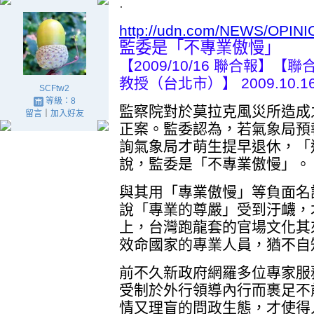
.
http://udn.com/NEWS/OPINI
監委是「不專業傲慢」
【2009/10/16 聯合報】
教授（台北市）】 2009.10.16 
SCFtw2
等級：8
監察院對於莫拉克風災所造成
留言
｜
加入好友
正案。監委認為，若氣象局預
詢氣象局才萌生提早退休，「
說，監委是「不專業傲慢」。
與其用「專業傲慢」等負面名
說「專業的尊嚴」受到汙衊，
上，台灣跑龍套的官場文化其
效命國家的專業人員，猶不自
前不久新政府網羅多位專家服
受制於外行領導內行而裹足不
情又理盲的問政生態，才使得