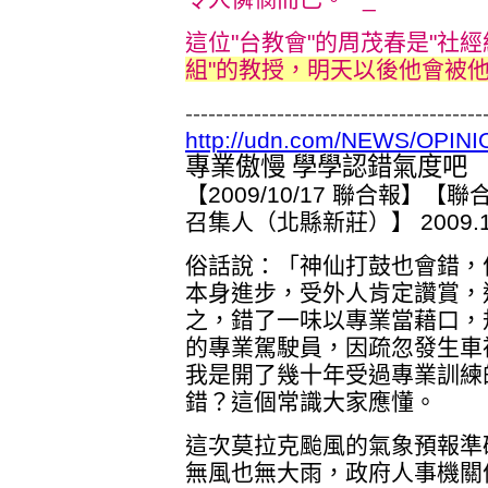
這位"台教會"的周茂春是"社經
組"的教授，明天以後他會被他
---------------------------------------
http://udn.com/NEWS/OPINI
專業傲慢 學學認錯氣度吧
【2009/10/17 聯合報】
召集人（北縣新莊）】 2009.10.
俗話說：「神仙打鼓也會錯，
本身進步，受外人肯定讚賞，
之，錯了一味以專業當藉口，
的專業駕駛員，因疏忽發生車
我是開了幾十年受過專業訓練
錯？這個常識大家應懂。
這次莫拉克颱風的氣象預報準
無風也無大雨，政府人事機關