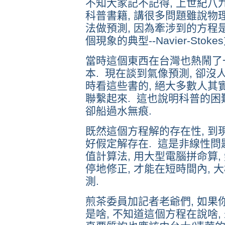
不知大家記不記得, 上世紀八
科普書籍, 講很多問題雖說物
法做預測, 因為牽涉到的方程
個現象的典型--Navier-Sto
當時這個東西在台灣也熱鬧了
本. 現在談到氣像預測, 卻沒
時看這些書的, 絕大多數人其
聯繫起來. 這也說明科普的困難
卻船過水無痕.
既然這個方程解的存在性, 到
好假定解存在. 這是非線性問題
值計算法, 用大型電腦拼命算, 
停地修正, 才能在短時間內,
測.
煎茶委員加記者老爺們, 如果你們不
是啥, 不知道這個方程在說啥,