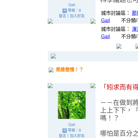
Gail
等級：8
城市討論區：
那
留言
｜
加入好友
Gail
不分類
城市討論區：
渾
Gail
不分類
是誰傲慢！？
「矧求而有
－－在做到
上上下下，
嗎！？
Gail
等級：8
哪怕是百分
留言
｜
加入好友