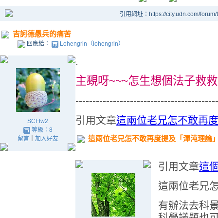
引用網址：https://city.udn.com/forum
吉訶德愚兵的痛苦
回應給：
Lohengrin（lohengrin）
.
主覡呀~~~怎生想個法子救救她？
-----------------------------------------
引用文章
這兩位老兄怎不敢再
SCFtw2
等級：8
這兩位老兄怎不敢再度提及「渾沌理論
留言
｜
加入好友
引用文章
這
這兩位老兄
有辦法去科景
科學議題也