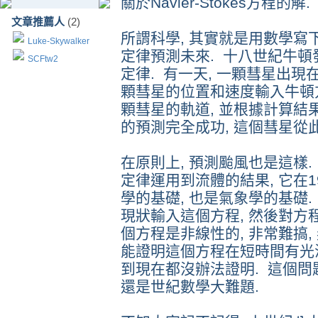
關於Navier-Stokes方程的解.
文章推薦人
(2)
所謂科學, 其實就是用數學寫
Luke-Skywalker
定律預測未來. 十八世紀牛
SCFtw2
定律. 有一天, 一顆彗星出現
顆彗星的位置和速度輸入牛頓方
顆彗星的軌道, 並根據計算結
的預測完全成功, 這個彗星從
在原則上, 預測颱風也是這樣. N
定律運用到流體的結果, 它在1
學的基礎, 也是氣象學的基礎.
現狀輸入這個方程, 然後對方程
個方程是非線性的, 非常難搞, 
能證明這個方程在短時間有光滑解
到現在都沒辦法證明. 這個問
還是世紀數學大難題.