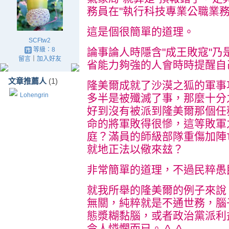
務員在"執行科技專業公職業務
這是個很簡單的道理。
SCFtw2
等級：8
論事論人時隱含"成王敗寇"
留言
｜
加入好友
省能力夠強的人會時時提醒自
文章推薦人
(1)
隆美爾成就了沙漠之狐的軍事
Lohengrin
多半是被殲滅了事，那麼十分
好到沒有被派到隆美爾那個任
命的將軍敗得很慘，這等敗軍
庭？滿員的師級部隊重傷加陣
就地正法以儆來玆？
非常簡單的道理，不過民粹愚
就我所舉的隆美爾的例子來說
無關，純粹就是不通世務，腦
態漿糊黏腦，或者政治黨派利
令人憐憫而已。 ^_^