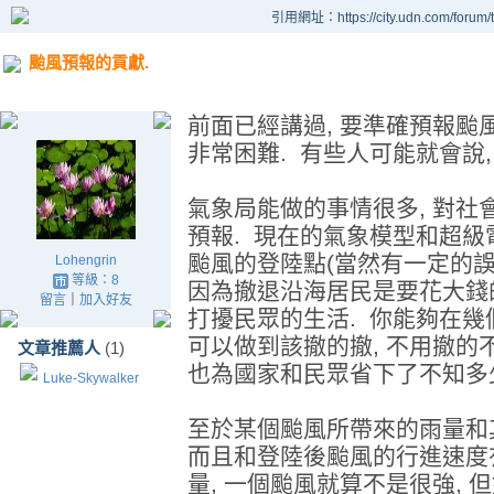
引用網址：https://city.udn.com/forum
颱風預報的貢獻.
前面已經講過, 要準確預報颱風
非常困難. 有些人可能就會說,
氣象局能做的事情很多, 對社
預報. 現在的氣象模型和超
颱風的登陸點(當然有一定的誤
Lohengrin
等級：8
因為撤退沿海居民是要花大錢的,
留言
｜
加入好友
打擾民眾的生活. 你能夠在幾
可以做到該撤的撤, 不用撤的不
文章推薦人
(1)
也為國家和民眾省下了不知多
Luke-Skywalker
至於某個颱風所帶來的雨量和其
而且和登陸後颱風的行進速度
量, 一個颱風就算不是很強, 