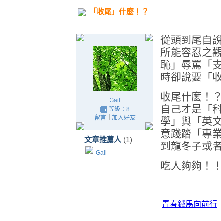
「收尾」什麼！？
從頭到尾自
所能容忍之
恥」辱罵「
時卻說要「
收尾什麼！
Gail
自己才是「
等級：8
留言
｜
加入好友
學」與「英
意踐踏「專
文章推薦人
(1)
到龍冬子或
Gail
吃人夠夠！
青春鐵馬向前行