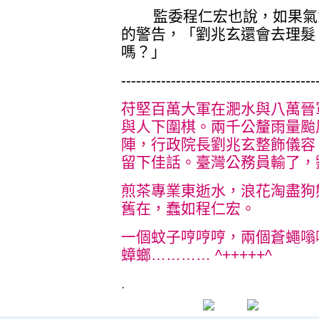
監委程仁宏也說，如果氣象
的警告，「劉兆玄還會去理髮
嗎？」
---------------------------------------
苻堅百萬大軍在淝水與八萬晉
與人下圍棋。兩千公釐雨量颱
陣，行政院長劉兆玄整飾儀容
留下佳話。臺灣公務員輸了，
煎茶專業東逝水，浪花淘盡狗
舊在，蠢如程仁宏。
一個蚊子哼哼哼，兩個蒼蠅嗡
蟑螂………… ^+++++^
.