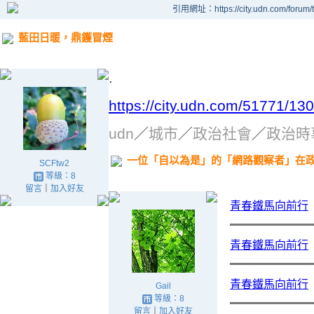
引用網址：https://city.udn.com/forum
藍田日暖，鼎鑊冒煙
.
https://city.udn.com/51771/
udn
／
城市
／
政治社會
／
政治時
一位「自以為是」的「網路觀察者」在
SCFtw2
等級：8
留言
｜
加入好友
青春鐵馬向前行
青春鐵馬向前行
青春鐵馬向前行
Gail
等級：8
留言
｜
加入好友