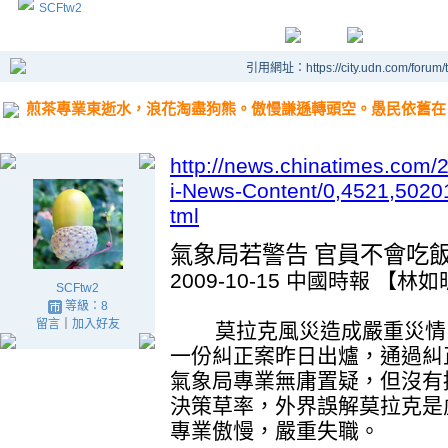
SCFtw2
引用網址：https://city.udn.com/forum
煎茶專業東逝水，浪花淘盡狗熊。傲慢謙遜轉頭空。愚民依舊在
http://news.chinatimes.com/
i-News-Content/0,4521,502
tml
氣象局若警告 官員不會吃
2009-10-15 中國時報 【
SCFtw2
等級：8
留言
｜
加入好友
莫拉克風災造成嚴重災情，
一份糾正案昨日出爐，通過糾
氣象局專業無庸置疑，但沒有
決策草率，外界誤解莫拉克是
專業傲慢，嚴重失職。