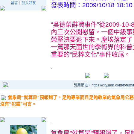
留言
｜
加入好友
發表時間：2009/10/18 18:10
“吳德榮辭職事件”從2009-1
內三次公開慰留，一個中級事
榮堅決要退下來。塵埃落定了
一篇那天面世的學術界的科普
重要的“民粹文化”事件收尾。
.
引用網址：https://city.udn.com/forum
氣象局“就算是”預報錯了，足夠專業而且足夠敬業的氣象局公務
沒有“犯錯”可言。
.
氣象局"就算是"預報錯了，