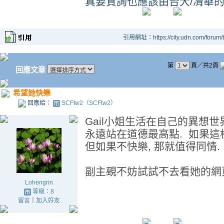
真要質詢也應該由台大/凊華的
引用網址：https://city.udn.com/forum
第
頁／共2頁
回應文章
希望她快樂
回應給：
SCFtw2（SCFtw2）
Gail小姐生活在自己的異想世界
永遠站在道德最高點. 如果這
但如果不快樂, 那就值得同情.
副主覡不妨試試不去看她的網
Lohengrin
等級：8
留言
｜
加入好友