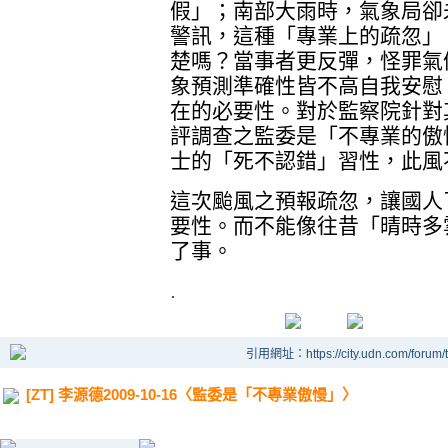
假」；南部大雨時，氣象局卻
警訊，這種「專業上的疏忽」
楚嗎？當事者更反彈，怪罪氣
象預測準確性皆不高自我安慰
在的必要性。對於監察院針對
評調查之監委是「不專業的傲
士的「死不認錯」習性，此風
這次颱風之預報疏忽，讓國人
要性。而不能像往昔「晴時多
了事。
.
引用網址：https://city.udn.com/forum
[ZT] 李源德2009-10-16〈監委是「不專業傲慢」〉