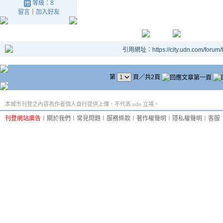
等級：8
留言
｜
加入好友
引用網址：https://city.udn.com/forum
第
頁／共2頁
本城市刊登之內容為作者個人自行提供上傳，不代表 udn 立場。
刊登網站廣告
︱
關於我們
︱
常見問題
︱
服務條款
︱
著作權聲明
︱
隱私權聲明
︱
客服