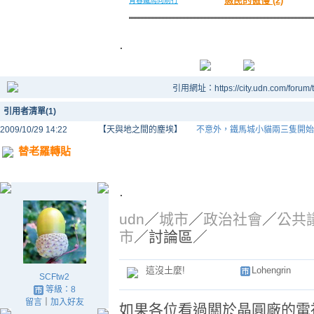
愚民的傲慢 (2)
青春鐵馬向前行
.
引用網址：https://city.udn.com/forum
引用者清單(1)
2009/10/29 14:22
【天與地之間的塵埃】
不意外，鐵馬城小貓兩三隻開始
替老羅轉貼
.
udn
／
城市
／
政治社會
／
公共
市
／討論區／
這沒土麼!
Lohengrin
SCFtw2
等級：8
留言
｜
加入好友
如果各位看過關於晶圓廠的電視