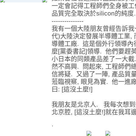
一定會記得工程師們全身被工作
品質完全取決於silicon的純度
---------------
我有一個大陸朋友曾經告訴我一
代)大陸決定發展半導體工業,
導體工廠. 這是個外行領導內
麼[黨委書記]領導. 他們要趕
小日本的同類產品差了一大截. 
然不高興. 問起來, 工程師們
信將疑. 又過了一陣, 產品質
蒞臨視察, 眼見為實. 他一進廠
曰: [這沒土麼!]
我朋友是北京人. 我每次想到
北京腔, [這沒土麼!]就在我耳
.