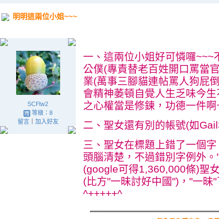
明明這兩位小姐~~~
.
一、這兩位小姐好可憐囉~~
公僕(專責替老百姓開口罵當
業(萬事三腳貓連帖罵人狗屁
會精神萎頓自覺人生乏味今生
之心權當是修鍊，功德一件啊~~~
SCFtw2
等級：8
留言
｜
加入好友
二、聖女還有別的帳號(如Gail3
三、聖女在標題上錯了一個字。
頭腦清楚，不過錯別字例外。
(google可得1,360,000
(比方"一昧討好中國")，"一昧
^+++++^