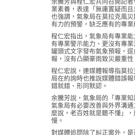
余騰芳與程仁宏共同召開記者
業素養，表達「無庸置疑而且
也強調，氣象局在莫拉克風災
有力的預警，缺乏應有的專業
程仁宏指出，氣象局有專業能
有專業警示能力、更沒有專業
罐頭式文字發布氣象預報，逕
報，沒有凸顯豪雨致災嚴重性
程仁宏說，連媒體報導指莫拉
局在約詢時也推說媒體錯誤報
錯就錯、形同默認。
余騰芳說，氣象局的「專業知
氣象局有必要改善與外界溝通
麼說，老百姓就是聽不懂」，
慢。
對媒體追問除了糾正案外，是