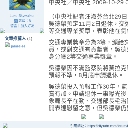
中央社╱中央社 2009-10-29 0
（中央社記者汪淑芬台北29
Luke-Skywalker
等級：8
吳德榮預定11月2日退休，交
留言
｜
加入好友
等交通專業獎章，表彰他在氣
文章推薦人
(1)
交通專業獎章分為3等，頒給
jameslee
員，或對交通有貢獻者，吳德
身分獲2等交通專業獎章。
吳德榮因不滿監察院將莫拉克
預報不準，8月底申請退休。
吳德榮投入預報工作30年，
賞有加。申請退休一事曝光後
象局長辛在勤、交通部長毛治
開表達慰留之意，但吳德榮仍
引用網址：https://city.udn.com/forum