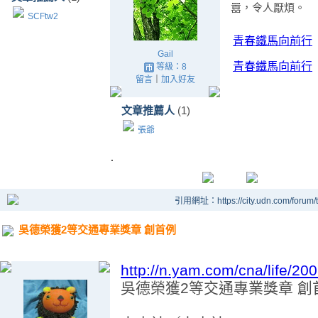
囂，令人厭煩。
SCFtw2
青春鐵馬向前行
Gail
青春鐵馬向前行
等級：8
留言
｜
加入好友
文章推薦人
(1)
張爺
.
引用網址：https://city.udn.com/forum
吳德榮獲2等交通專業獎章 創首例
http://n.yam.com/cna/life/2
吳德榮獲2等交通專業獎章 