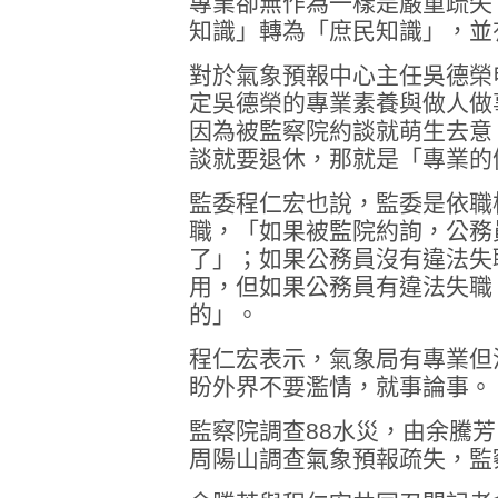
專業卻無作為一樣是嚴重疏失
知識」轉為「庶民知識」，並
對於氣象預報中心主任吳德榮
定吳德榮的專業素養與做人做
因為被監察院約談就萌生去意
談就要退休，那就是「專業的
監委程仁宏也說，監委是依職
職，「如果被監院約詢，公務
了」；如果公務員沒有違法失
用，但如果公務員有違法失職
的」。
程仁宏表示，氣象局有專業但
盼外界不要濫情，就事論事。
監察院調查88水災，由余騰
周陽山調查氣象預報疏失，監