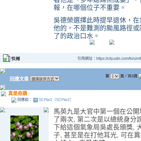
報，在哪個位子不重要。
吳德榮選擇此時提早退休，在
他的，不是難測的颱風路徑或
了的政治口水。
引用網址：https://city.udn.com/forum
第
頁／共3頁
回應文章
真是奇蹟
回應給：
SCFtw2（SCFtw2）
馬英九是大官中第一個在公開
了兩次, 第二次是以總統身分說
下給這個氣象局吳處長頒獎,
子, 甚至是在打他耳光, 可在