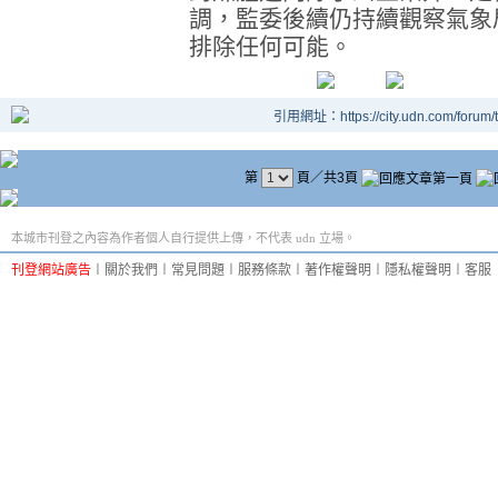
調，監委後續仍持續觀察氣象
排除任何可能。
引用網址：https://city.udn.com/forum
第
頁／共3頁
本城市刊登之內容為作者個人自行提供上傳，不代表 udn 立場。
刊登網站廣告
︱
關於我們
︱
常見問題
︱
服務條款
︱
著作權聲明
︱
隱私權聲明
︱
客服