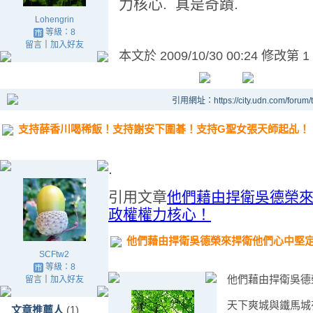
力核心. 真是奇蹟.
Lohengrin
等級：8
留言
｜
加入好友
本文於
2009/10/30 00:24 修改第 1
引用網址：https://city.udn.com/forum
支持薛香川喝稀飯！支持謝安下圍碁！支持G聖女張天師起乩！
.
引用文章
他們藉由捍衛吳德榮
政權權力核心！
他們藉由捍衛吳德榮來捍衛他們心中堅
SCFtw2
等級：8
他們藉由捍衛吳德
留言
｜
加入好友
天下爽城與鐵馬城
文章推薦人
(1)