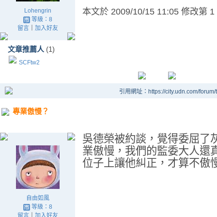
本文於
2009/10/15 11:05 修改第 1
Lohengrin
等級：8
留言
｜
加入好友
文章推薦人
(1)
SCFtw2
引用網址：https://city.udn.com/forum
專業傲慢？
吳德榮被約談，覺得委屈了
業傲慢，我們的監委大人還
位子上讓他糾正，才算不傲
自由如風
等級：8
留言
｜
加入好友