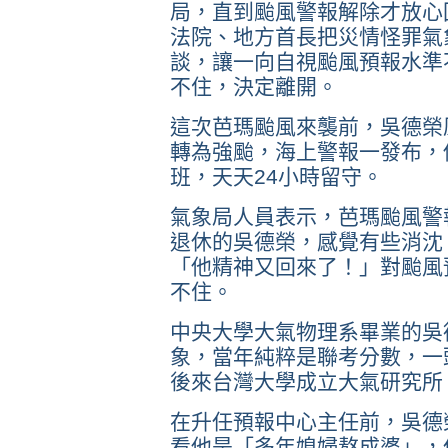
局，直到颱風警報解除才放心
法院、地方首長把災情怪罪氣
談，讓一向自視颱風預報水準
不住，決定離開。
這次芭瑪颱風來襲前，吳德榮
轉為強颱，海上警報一發布，
班，天天24小時留守。
氣象局人員表示，芭瑪颱風警
退休的吳德榮，感覺有些消沈
「他精神又回來了！」對颱風
不住。
中央大學大氣物理系畢業的吳
象，當年純粹是聯考分數，一
後來台灣大學成立大氣研究所
在升任預報中心主任前，吳德
看他是「多年媳婦熬成婆」，