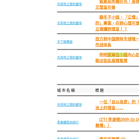
氣象局失職在先，吳
天與地之間的塵埃
又理盲在後
龍冬子小姐，「公僕
的」專業，在妳心理可
天與地之間的塵埃
立場讓妳理盲！？
西方称中国拥有全球唯
天下縱橫談
作战体系
明明
這兩位小姐
內心
天與地之間的塵埃
裝出如此高雅氣質
城 市 名 稱
標 題
一位「自以為是」的
天與地之間的塵埃
治上的理盲……
[ZT] 李源德2009-1
青春鐵馬向前行
傲慢」〉