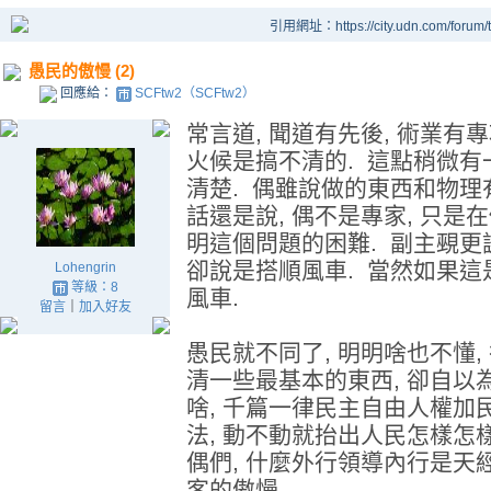
引用網址：https://city.udn.com/forum
愚民的傲慢 (2)
回應給：
SCFtw2（SCFtw2）
常言道, 聞道有先後, 術業有
火候是搞不清的. 這點稍微
清楚. 偶雖說做的東西和物理有
話還是說, 偶不是專家, 只是在
明這個問題的困難. 副主覡更
卻說是搭順風車. 當然如果這
Lohengrin
等級：8
風車.
留言
｜
加入好友
愚民就不同了, 明明啥也不懂,
清一些最基本的東西, 卻自以
啥, 千篇一律民主自由人權加
法, 動不動就抬出人民怎樣怎樣
偶們, 什麼外行領導內行是天
客的傲慢.