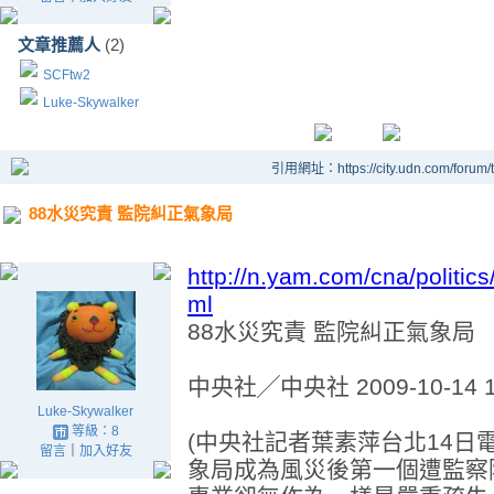
文章推薦人
(2)
SCFtw2
Luke-Skywalker
引用網址：https://city.udn.com/forum
88水災究責 監院糾正氣象局
http://n.yam.com/cna/politi
ml
88水災究責 監院糾正氣象
中央社╱中央社 2009-10-14 1
Luke-Skywalker
等級：8
(中央社記者葉素萍台北14日
留言
｜
加入好友
象局成為風災後第一個遭監察