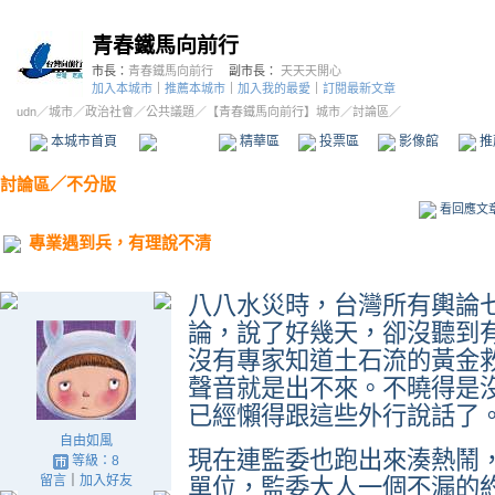
青春鐵馬向前行
市長：
青春鐵馬向前行
副市長：
天天天開心
加入本城市
｜
推薦本城市
｜
加入我的最愛
｜
訂閱最新文章
udn
／
城市
／
政治社會
／
公共議題
／
【青春鐵馬向前行】城市
／討論區／
本城市首頁
討論區
精華區
投票區
影像館
推
討論區
／
不分版
看回應文
專業遇到兵，有理說不清
八八水災時，台灣所有輿論
論，說了好幾天，卻沒聽到
沒有專家知道土石流的黃金
聲音就是出不來。不曉得是
已經懶得跟這些外行說話了
自由如風
現在連監委也跑出來湊熱鬧
等級：8
留言
｜
加入好友
單位，監委大人一個不漏的