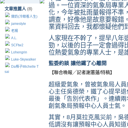
過。一位資深的氣象局專業
文章推薦人
(8)
化，今年被批雨量報得不準
燉奶(冷眼看人生)
調查，好像他是故意要報錯
jamestyle
業資料回去，我都懷疑他們
老楊
人家現在不幹了，提早八年
A.L.
勁，以後的日子一定會過得
SCFtw2
位熱愛氣象的專業人士，是
Lohengrin
Luke-Skywalker
監委約談 讓他鐵了心離開
Da格子Michelle T
sai
【聯合晚報╱記者謝蕙蓮/特稿】
超級愛氣象，曾被氣象局人員
心主任吳德榮，鐵了心提早退
最後「告別代表作」。連續兩
創氣象局預報中心人員士氣。
其實，8月莫拉克風災前，吳
低調沒有讓預報中心人員知道