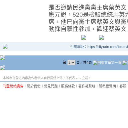
是否邀請民進黨黨主席蔡英文
應元說，520是檢驗總統馬英
席，他已向黨主席蔡英文與黨
動採自願性參加，歡迎蔡英文
引用網址：https://city.udn.com/forum
第
頁／共4頁
本城市刊登之內容為作者個人自行提供上傳，不代表 udn 立場。
刊登網站廣告
︱
關於我們
︱
常見問題
︱
服務條款
︱
著作權聲明
︱
隱私權聲明
︱
客服