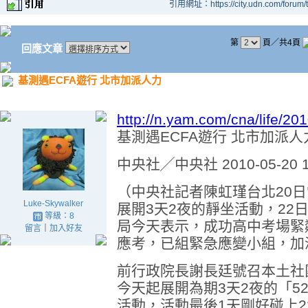
引用網址：https://city.udn.com/forum
第
頁／共4頁
回應文章
基測遇ECFA遊行 北市加派人力
http://n.yam.com/cna/life/2
基測遇ECFA遊行 北市加派人
中央社╱中央社 2010-05-20 1
（中央社記者陳虹瑾台北20日
Luke-Skywalker
展開3天2夜的靜坐活動，22
等級：8
局今天表示，成功高中考場緊鄰
留言
｜
加入好友
應考，已組緊急應變小組，加
前行政院長謝長廷號召本土社
今天起展開為期3天2夜的「52
活動，活動最後1天剛好碰上