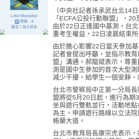
（中央社記者孫承武台北14
Luke-Skywalker
「ECFA公投行動聯盟」，2
等級：8
由於22日正逢國中基測，台
留言
｜
加入好友
重考生權益，22日凌晨結束
由於擔心影響22日當天參加
記者會提出呼籲，並指示教育
盟」溝通。郝龍斌表示，尊重
測是國中生參加的首次大型測
減少干擾，給學生一個安靜、
台北市警察局中正第一分局長
盟將從5月20日起，進行為期
坐與遊行雙軌並行，活動地點
為主，申請遊行路線以立法院
格蘭大道。
台北市教育局長康宗虎表示，將