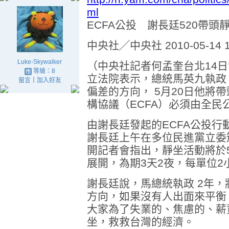
ml
ECFA公投 謝長廷520帶頭
中央社╱中央社 2010-05-14 1
Luke-Skywalker
（中央社記者何孟奎台北14
等級：8
立法院表示，總統馬英九執政
留言
｜
加入好友
偏差的方向， 5月20日他將
構協議（ECFA）必須由全民
由謝長廷發起的ECFA公投行
謝長廷上午在多位民進黨立委
開記者會指出，靜坐活動將於5
展開，為期3天2夜，每單位
謝長廷說，馬總統執政 2年
方向，如果沒有人出面來平衡
大家為了失業的、焦慮的、薪
坐，救救台灣的經濟。