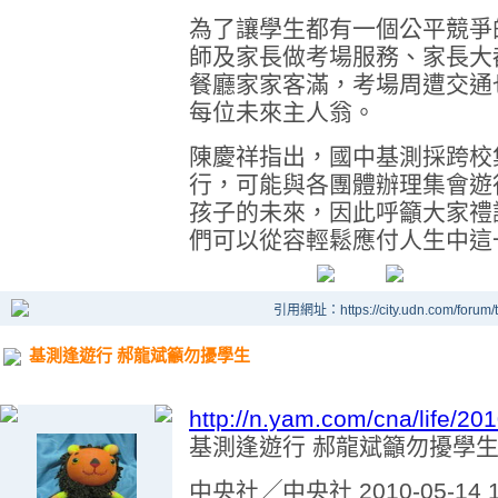
為了讓學生都有一個公平競爭
師及家長做考場服務、家長大
餐廳家家客滿，考場周遭交通
每位未來主人翁。
陳慶祥指出，國中基測採跨校
行，可能與各團體辦理集會遊
孩子的未來，因此呼籲大家禮
們可以從容輕鬆應付人生中這
引用網址：https://city.udn.com/forum
基測逢遊行 郝龍斌籲勿擾學生
http://n.yam.com/cna/life/2
基測逢遊行 郝龍斌籲勿擾學
中央社╱中央社 2010-05-14 1