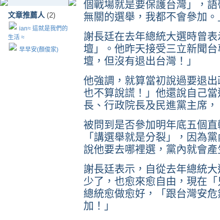
個戰場就是要保護台灣」，語
文章推薦人
(2)
無關的選舉，我都不會參加。
ian≈ 這就是我們的
謝長廷在去年總統大選時曾表
生活 ≈
壇」。他昨天接受三立新聞台
早早安(顏俊家)
壇，但沒有退出台灣！」
他強調，就算當初說過要退出
也不算說謊！」他還說自己當
長、行政院長及民進黨主席，
被問到是否參加明年底五個直
「講選舉就是分裂」，因為黨
說他要去哪裡選，黨內就會產
謝長廷表示，自從去年總統大
少了，也愈來愈自由，現在「
總統愈做愈好，「跟台灣安危
加！」