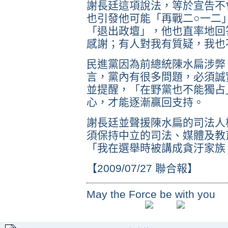
謝長廷這項說法，等於宣告不
也引發他可能「再戰二○一二
「退出政壇」，他也直率地回
感謝；有人對我有質疑，我也
民進黨因為前總統陳水扁涉弊
言，黨內有很多問題，必須誠
並提醒，「在野黨也不能獨占
心，才能逐漸贏回支持。
謝長廷並聲援陳水扁的司法人
須保持中立的司法、媒體及教
「我在選舉時被講成貪汙家族
【2009/07/27 聯合報】
May the Force be with you