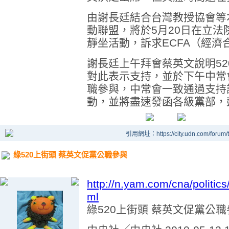
由謝長廷結合台灣教授協會等
動聯盟，將於5月20日在立法
靜坐活動，訴求ECFA（經濟
謝長廷上午拜會蔡英文說明5
對此表示支持，並於下午中常
職參與，中常會一致通過支持
動，並將盡速發函各級黨部，
引用網址：https://city.udn.com/forum
綠520上街頭 蔡英文促黨公職參與
http://n.yam.com/cna/politi
ml
綠520上街頭 蔡英文促黨公職