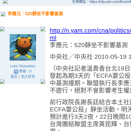
引用網址：https://city.udn.com/forum
李應元：520靜坐不影響基測
http://n.yam.com/cna/politi
ml
李應元：520靜坐不影響基測
中央社╱中央社 2010-05-19 1
Luke-Skywalker
（中央社記者溫貴香台北19日電
等級：8
發起為期3天的「ECFA要公
留言
｜
加入好友
中基測撞期。聯盟執行長李應
不遊行，絕對不會影響考生權
前行政院長謝長廷結合本土社
ECFA要公投」靜坐活動，
預計進行3天2夜，22日晚間
台灣團結聯盟主席黃昆輝、台