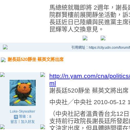
馬總統就職即將 2週年，謝長
院群賢樓前展開靜坐活動，訴
長廷近日已陸續與民進黨主席
昆輝等人交換意見。
引用網址：https://city.udn.com/forum
謝長廷520靜坐 蔡英文將出席
http://n.yam.com/cna/politi
ml
謝長廷520靜坐 蔡英文將出席
中央社╱中央社 2010-05-12 1
Luke-Skywalker
（中央社記者溫貴香台北12
等級：8
支持前行政院長謝長廷所發起
留言
｜
加入好友
文決定出席，但具體時間還在