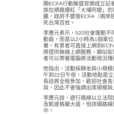
開ECFA行動聯盟官網成立
族在網路爆紅「大埔阿嬤」的
籲，政府不要簽ECFA（兩
死台灣百姓。
李應元表示，520社會運動
動員，而是以2小時為1個單
養。有意者可直接上網到EC
將提供無線上網服務，類似街
者可以帶著電腦將活動現況傳
他指出，活動採靜坐與小規模
午到22日午夜，活動地點是
長廷將全程參加，歡迎社會各
與，因此不會強調出席規模與
李應元說，遊行路線以立法院
及凱達格蘭大道，但詳細路線
中。