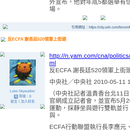
外宣布，他對年底5都選舉有
場。
引用網址：https://city.udn.com/forum
反ECFA 謝長廷520領軍上街頭
http://n.yam.com/cna/politi
ml
反ECFA 謝長廷520領軍上街
中央社╱中央社 2010-05-11 1
Luke-Skywalker
（中央社記者溫貴香台北11日
等級：8
官網成立記者會，並宣布5月2
留言
｜
加入好友
運動，採靜坐與遊行雙軌並行
與。
ECFA行動聯盟執行長李應