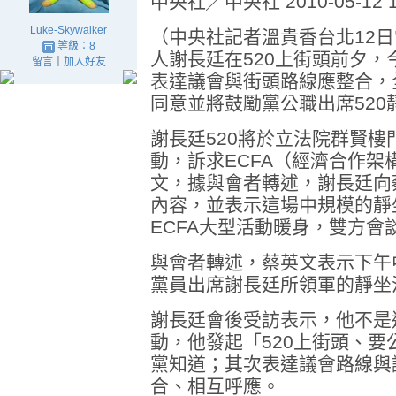
中央社╱中央社 2010-05-12 1
Luke-Skywalker
（中央社記者溫貴香台北12日
等級：8
人謝長廷在520上街頭前夕
留言
｜
加入好友
表達議會與街頭路線應整合，
同意並將鼓勵黨公職出席520
謝長廷520將於立法院群賢樓
動，訴求ECFA（經濟合作
文，據與會者轉述，謝長廷向
內容，並表示這場中規模的靜
ECFA大型活動暖身，雙方會
與會者轉述，蔡英文表示下午
黨員出席謝長廷所領軍的靜坐
謝長廷會後受訪表示，他不是
動，他發起「520上街頭、
黨知道；其次表達議會路線與
合、相互呼應。