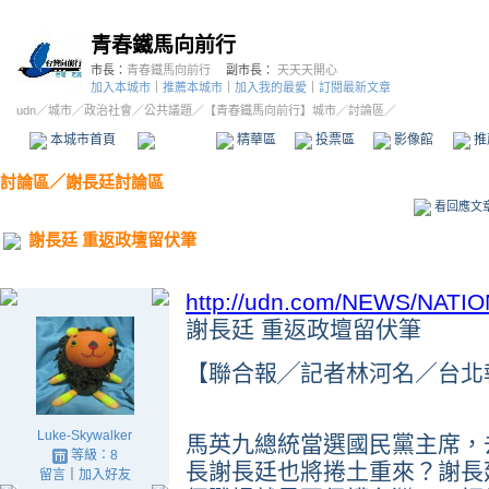
青春鐵馬向前行
市長：
青春鐵馬向前行
副市長：
天天天開心
加入本城市
｜
推薦本城市
｜
加入我的最愛
｜
訂閱最新文章
udn
／
城市
／
政治社會
／
公共議題
／
【青春鐵馬向前行】城市
／討論區／
本城市首頁
討論區
精華區
投票區
影像館
推
討論區
／
謝長廷討論區
看回應文
謝長廷 重返政壇留伏筆
http://udn.com/NEWS/NATIO
謝長廷 重返政壇留伏筆
【聯合報╱記者林河名／台北報導】 2
Luke-Skywalker
馬英九總統當選國民黨主席，
等級：8
長謝長廷也將捲土重來？謝長
留言
｜
加入好友