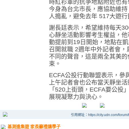
時紅衫軍的抗爭地點附近也有
今身為台北市長，應協助維持 
人搗亂，避免去年 517大遊
謝長廷表示，希望維持每天3
心靜坐活動影響考生權益，他
動提前到19日開始，地點在
召開就職 2週年中外記者會
不同的聲音，這是兩全其美的
束。
ECFA公投行動聯盟表示，
上午記者會也公布當天靜坐活
「520上街頭，ECFA要公
展現凝聚力與決心。
引用網址：https://city.udn.com/forum
基測逢集遊 家長籲禮讓學子