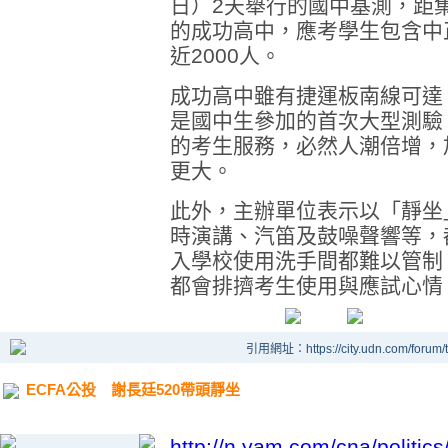
日）2天舉行的國中基測，距
的成功高中，應考學生包含中
近2000人。
成功高中雖有捷運板南線可達
是國中生參加的首次大型測驗
的考生服務，必然人潮倍增，
更大。
此外，主辦單位表示以「靜坐
時演講、汽笛及鼓噪聲響等，
入學校使用洗手間都難以管制
都會排擠考生使用與應試心情
引用網址：https://city.udn.com/forum
ECFA公投 謝長廷520帶頭靜坐
http://n.yam.com/cna/politi