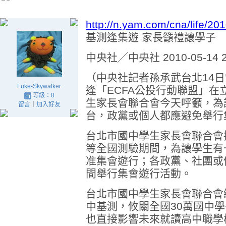
http://n.yam.com/cna/life/2
基測逢集遊 家長籲禮讓學子
中央社╱中央社 2010-05-14 2
（中央社記者孫承武台北14日
Luke-Skywalker
逢「ECFA公投行動聯盟」
等級：8
生家長會聯合會今天呼籲，為
留言
｜
加入好友
台，政黨或個人都應避免舉行
台北市國中學生家長會聯合會
等全國測驗期間，為讓學生有
准集會遊行；各政黨、社團或
間舉行集會遊行活動。
台北市國中學生家長會聯合會
中基測，攸關全國30萬國中
也直接影響未來就讀高中職學