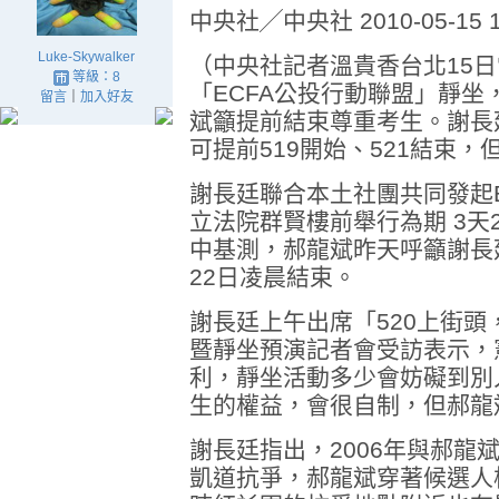
中央社╱中央社 2010-05-15 1
Luke-Skywalker
（中央社記者溫貴香台北15
等級：8
「ECFA公投行動聯盟」靜
留言
｜
加入好友
斌籲提前結束尊重考生。謝長
可提前519開始、521結束
謝長廷聯合本土社團共同發起E
立法院群賢樓前舉行為期 3天
中基測，郝龍斌昨天呼籲謝長
22日凌晨結束。
謝長廷上午出席「520上街頭
暨靜坐預演記者會受訪表示，
利，靜坐活動多少會妨礙到別
生的權益，會很自制，但郝龍
謝長廷指出，2006年與郝龍
凱道抗爭，郝龍斌穿著候選人