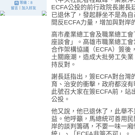
等級：8
ECFA公投的前行政院長謝
留言
｜
加入好友
已退休了，發起靜坐不是為自
間反ECFA力量，增加與對岸
高市產業總工會及職業總工會
座談會」。高雄市職業總工會
合作架構協議（ECFA）簽
土關廠潮，造成大批勞工失業
持反對。
謝長廷指出，簽ECFA對台
育、治安的衝擊，政府都沒有
此號召大家在簽ECFA前，站
公投。
他又說，他已退休了，此舉不
益。他呼籲，馬總統可善用民
岸的談判籌碼，不要一味一廂
統」、「ECFA非簽不可」。