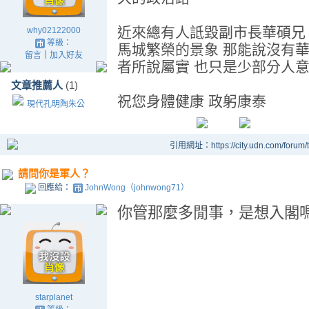
近來總有人詆毀副市長華碩兄 
why02122000
等級：
馬城繁榮的景象 那能說沒有
留言
｜
加入好友
者所說屬實 也只是少部分人意
文章推薦人
(1)
祝您身體健康 政躬康泰
現代孔明陶朱公
引用網址：https://city.udn.com/forum
請問你是軍人？
回應給：
JohnWong（johnwong71）
你管那麼多閒事，是想入閣
starplanet