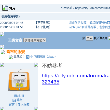
引用網址：https://city.udn.com/forum
引用者清單(2)
2008/05/04 04:45
【不平則鳴】
閉關前的長嘆﹐兼請羅智強收回
2008/05/02 01:51
【不平則鳴】
向chujian君說聲抱歉﹐害您
第
頁／共4頁
回應文章
鐵市的版規
回應給：
小包飛饅頭（cbao）
不妨參考
https://city.udn.com/forum/
323435
BigShit
等級：
留言
｜
加入好友