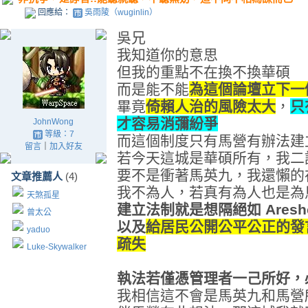
回應給：
吳雨陵（wuginlin）
吳兄
我知道你的意思
但我的重點不在換不換華碩
而是能不能
為這個論壇立下一
畢竟
倚賴人治的風險太大
，
只
才容易消彌紛爭
JohnWong
等級：7
而這個制度只有馬營有辦法建
留言
｜
加入好友
若今天這城是華碩所有，我二
要不是衝著馬英九，我還懶的
文章推薦人
(4)
我不為人，若真有為人也是為
天煞孤星
建立法制就是想隔絕如 Aresh
曾太公
以及
給居民公開公平公正的發
yaduo
疏失
Luke-Skywalker
執法若僅憑管理者一己所好，
我相信這不會是馬英九和馬營