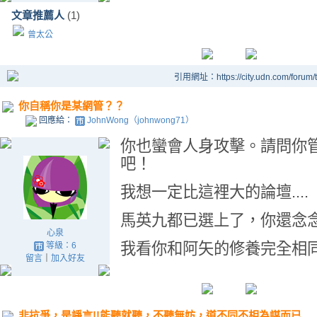
文章推薦人
(1)
曾太公
引用網址：https://city.udn.com/forum
你自稱你是某網管？？
回應給：
JohnWong（johnwong71）
你也蠻會人身攻擊。請問你
吧！
我想一定比這裡大的論壇....
馬英九都已選上了，你還念
心泉
我看你和阿矢的修養完全相同..
等級：6
留言
｜
加入好友
非抗爭，是諍言!!能聽就聽，不聽無妨，道不同不相為謀而已