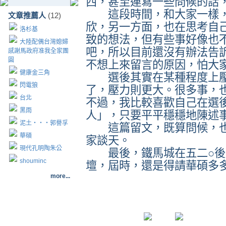
西，甚至連寫一些問候的話
這段時間，和大家一樣，
文章推薦人
(12)
欣，另一方面，也在思考自
洛杉基
致的想法，但有些事好像也
大陸配偶台灣媳婦
吧，所以目前還沒有辦法告
感謝馬政府准我全家團
圓
不想上來留言的原因，怕大
健康金三角
選後其實在某種程度上壓
閃電狼
了，壓力則更大。很多事，
台北
不過，我比較喜歡自己在選
黑雨
人」，只要平平穩穩地陳述
泥土‧‧‧郭譽孚
這篇留文，既算問候，也
華碩
家談天。
現代孔明陶朱公
最後，鐵馬城在五二○後
shouminc
壇，屆時，還是得請華碩多
more...