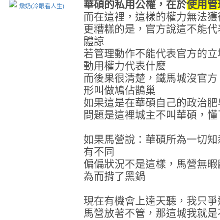
華碩的私用公權，在於
使用管
燉奶(冷眼看人生)
而在這裡，這樣的權力無法獲
更糟糕的是，官方說這不能代
體諒
若管理動作不能代表官方的立
動用權力代表什麼
而後果很清楚，鐵馬城沒官方
形叫做鳩佔鵲巢
如果這是在華碩自己的政治肥
問題是這裡城主不叫華碩，懂
如果馬營說：華碩所為一切知
有不同
偏偏狀況不是這樣，馬營無暇
為而揹了黑鍋
現在有機會上達天聽，我只爭
馬營放著不管，那這城我就是