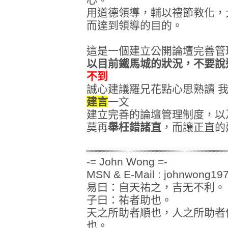
用道德領導，輔以禮節教化，
而達到領導的目的。
這是一個建立公開論壇完善管
以目前鐵馬城的狀況，不要說
不到
誠心建議羅兄花點心思熟讀 我
建言
一文
建立完善的論壇管理制度，以
莫再
舉枉錯諸直
，而讓正直的
-= John Wong =-
MSN & E-Mail : johnwong1
易曰：自天祐之，吉无不利。
子曰：祐者助也。
天之所助者順也，人之所助者
也。