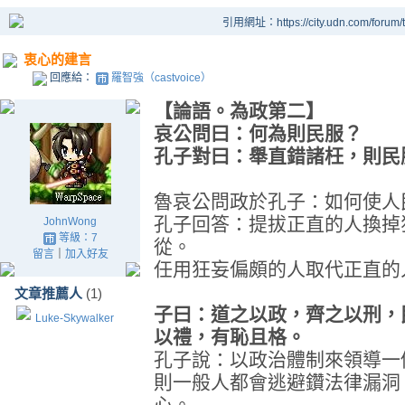
引用網址：https://city.udn.com/forum
衷心的建言
回應給：
羅智強（castvoice）
【論語。為政第二】
哀公問曰：何為則民服？
孔子對曰：舉直錯諸枉，則民
魯哀公問政於孔子：如何使人
孔子回答：提拔正直的人換掉
JohnWong
等級：7
從。
留言
｜
加入好友
任用狂妄偏頗的人取代正直的
文章推薦人
(1)
子曰：道之以政，齊之以刑，
Luke-Skywalker
以禮，有恥且格。
孔子說：以政治體制來領導一
則一般人都會逃避鑽法律漏洞
心。