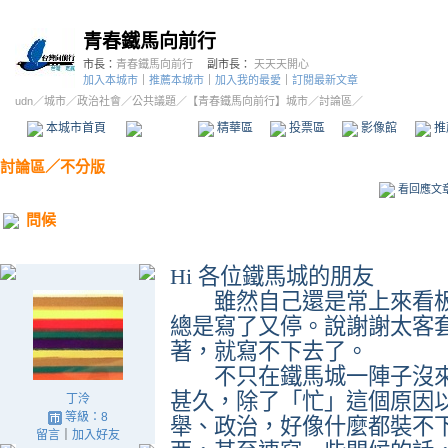
青春鐵馬向前行
市長：
青春鐵馬向前行
副市長：
天天天開心
加入本城市
｜
推薦本城市
｜
加入我的最愛
｜
訂閱最新文章
udn
／
城市
／
政治社會
／
公共議題
／
【青春鐵馬向前行】城市
／討論區／
本城市首頁
討論區
精華區
投票區
影像館
推
討論區
／
不分版
看回應文
問候
Hi
各位鐵馬城的朋友
雖然自己還是常上來看板
總是寫了又停。說謝謝太客
著，就寫不下去了。
不只在鐵馬城一陣子沒來
甚久，除了「忙」這個原因
丁泠
等級：8
舉、政治，好像什麼都裝不
留言
｜
加入好友