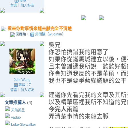
等級：
留言
｜
加入好友
看來你對事情來龍去脈完全不清楚
回應給：
吳雨陵（wuginlin）
吳兄
你恐怕搞錯我的用意了
如果你從鐵馬城建立以後，便
且未曾錯過我所說一齣齣好戲
你會知道我反的不是華碩，而
我也不是要爭藍綠議題的公平
JohnWong
等級：7
留言
｜
加入好友
建議你先看完我的文章及其所
以及精華區裡我所不知道的兄
文章推薦人
(4)
今完人
兩篇
天煞孤星
弄清楚事情的來龍去脈
yaduo
Luke-Skywalker