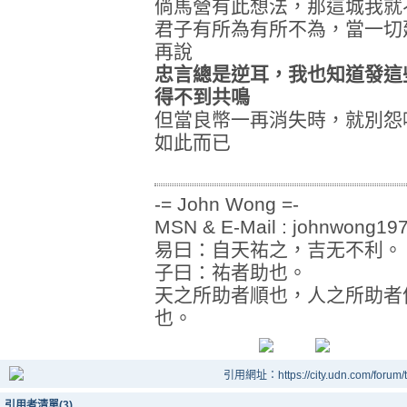
倘馬營有此想法，那這城我就
君子有所為有所不為，當一切
再說
忠言總是逆耳，我也知道發這
得不到共鳴
但當良幣一再消失時，就別怨
如此而已
-= John Wong =-
MSN & E-Mail : johnwong1
易曰：自天祐之，吉无不利。
子曰：祐者助也。
天之所助者順也，人之所助者
也。
引用網址：https://city.udn.com/forum
引用者清單(3)