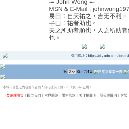
-= John Wong =-
MSN & E-Mail : johnwong1
易曰：自天祐之，吉无不利。
子曰：祐者助也。
天之所助者順也，人之所助者
也。
引用網址：https://city.udn.com/forum
第
頁／共4頁
本城市刊登之內容為作者個人自行提供上傳，不代表 udn 立場。
刊登網站廣告
︱
關於我們
︱
常見問題
︱
服務條款
︱
著作權聲明
︱
隱私權聲明
︱
客服