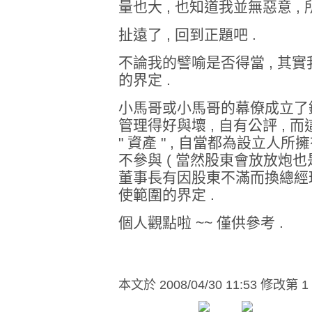
量也大 , 也知道我並無惡意 ,
扯遠了 , 回到正題吧 .
不論我的譬喻是否得當 , 其實
的界定 .
小馬哥或小馬哥的幕僚成立了鐵馬
管理得好與壞 , 自有公評 , 而
" 資產 " , 自當都為設立人
不參與 ( 當然股東會放放炮也
董事長有因股東不滿而換總經理的 
使範圍的界定 .
個人觀點啦 ~~ 僅供參考 .
本文於
2008/04/30 11:53 修改第 1