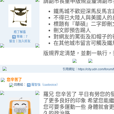
請副市長重申版規並釐清副市
鐵馬城不歡迎深馬反馬言
不得已大陸人與美國人的
標題有『華碩』二字即刪
刪文即預告踢人
庖丁解畜
對網友的罵街及扣帽子的
等級：7
留言
｜
加入好友
在其他城市留言可觸及鐵
版規界定清楚，並劃一執行，
引用網址：https://city.udn.com/forum
您辛苦了
回應給：
羅智強（castvoice）
羅兄 您辛苦了 平日有勞您的
了更多良好的印象 希望您能
您可要多運動一些 身體就會
久的政治路