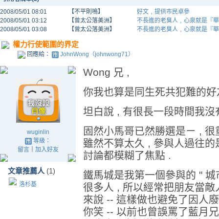
2008/05/01 08:01
【不平則鳴】
好文﹐提供市民卓參
2008/05/01 03:12
【曾太公落美洲】
不長進的老臭人﹐心泉就是『華
2008/05/01 03:08
【曾太公落美洲】
不長進的老臭人﹐心泉就是『華
權力行使範圍的界定
回應給：
JohnWong（johnwong71）
Wong 兄 ,
你我也算是同生死共犯難的好友
坦白說 , 有很長一段時間我沒
固然小馬哥已然勝選是ㄧ , 很
wuginlin
等級：
雖然不算太久 , 參與人過往的
留言
｜
加入好友
討論都模糊了焦點 .
文章推薦人
(1)
鐵馬城是我第一個參與的 " 城市 
洛杉基
很多人 , 所以經常把朋友當敵人
來說 -- 這樣做也避免了因人
你笑 -- 以前也曾誤罵了藍月