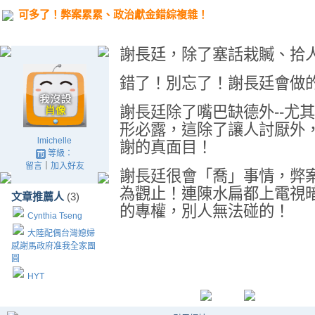
可多了！弊案累累、政治獻金錯綜複雜！
謝長廷，除了塞話栽贓、拾
錯了！別忘了！謝長廷會做
謝長廷除了嘴巴缺德外--尤
形必露，這除了讓人討厭外
lmichelle
謝的真面目！
等級：
留言
｜
加入好友
謝長廷很會「喬」事情，弊
為觀止！連陳水扁都上電視
文章推薦人
(3)
的專權，別人無法碰的！
Cynthia Tseng
大陸配偶台灣媳婦
感謝馬政府准我全家團
圓
HYT