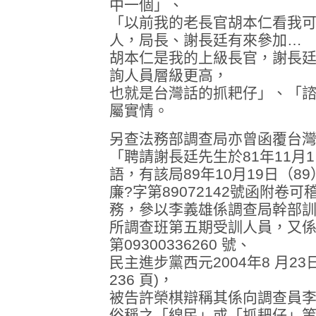
中一個」、
「以前我的老長官胡本仁看我
人，局長、謝長廷有來參加…
胡本仁是我的上級長官，謝長
詢人員層級更高，
也就是台灣話的抓耙仔」、「
屬實情。
另查法務部調查局亦曾函覆台
「聘請謝長廷先生於81年11月
語，有該局89年10月19日（89
廉?字第89072142號函附
務，參以李義雄係調查局幹部
所調查班第五期受訓人員，又係民
第09300336260 號、
民主進步黨西元2004年8 月23
236 頁)，
被告許榮棋辯稱其係向調查員
俗稱之「線民」或「抓耙仔」