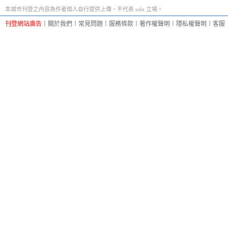
本城市刊登之內容為作者個人自行提供上傳，不代表 udn 立場。
刊登網站廣告
︱
關於我們
︱
常見問題
︱
服務條款
︱
著作權聲明
︱
隱私權聲明
︱
客服