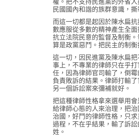
權。把不支持民進黨的外省人
民國國內和諧的族群意識，撕
而這一切都是起因於陳水扁抗
數應服從多數的精神產生全面
抗立法院民意的監督及制衡。
算是政黨惡鬥。把民主的制衡
這一切，因民進黨及陳水扁把
事上，不專業的律師只在乎打
任，因為律師官司輸了，倒霉
負責敗訴的結果。律師打輸了
另一個訴訟案來彌補就好。
把這種律師性格拿來選舉用會
給律師心態的人來治理，把治
治國，好鬥的律師性格，只求
過程，不在乎結果，輸了訴訟
姓。