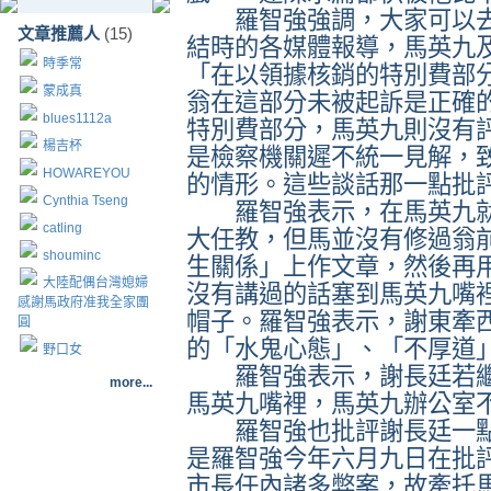
羅智強強調，大家可以去
文章推薦人
(15)
結時的各媒體報導，馬英九
時季常
「在以領據核銷的特別費部
蒙成真
翁在這部分未被起訴是正確
blues1112a
特別費部分，馬英九則沒有
楊吉杯
是檢察機關遲不統一見解，
HOWAREYOU
的情形。這些談話那一點批
Cynthia Tseng
羅智強表示，在馬英九就
catling
大任教，但馬並沒有修過翁
shouminc
生關係」上作文章，然後再
大陸配偶台灣媳婦
沒有講過的話塞到馬英九嘴
感謝馬政府准我全家團
帽子。羅智強表示，謝東牽
圓
的「水鬼心態」、「不厚道
野口女
羅智強表示，謝長廷若繼
more...
馬英九嘴裡，馬英九辦公室
羅智強也批評謝長廷一點
是羅智強今年
六月九日
在批
市長任內諸多弊案，故牽托