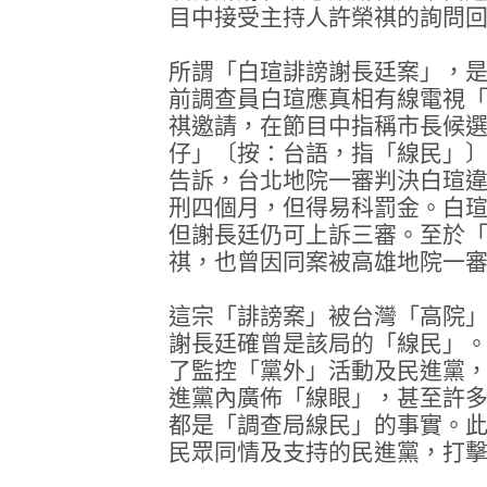
目中接受主持人許榮祺的詢問
所謂「白瑄誹謗謝長廷案」，
前調查員白瑄應真相有線電視
祺邀請，在節目中指稱市長候
仔」〔按：台語，指「線民」
告訴，台北地院一審判決白瑄
刑四個月，但得易科罰金。白
但謝長廷仍可上訴三審。至於
祺，也曾因同案被高雄地院一
這宗「誹謗案」被台灣「高院
謝長廷確曾是該局的「線民」
了監控「黨外」活動及民進黨
進黨內廣佈「線眼」，甚至許
都是「調查局線民」的事實。
民眾同情及支持的民進黨，打