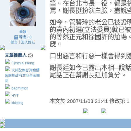
笛。在台北市長一役，都是
罵，謝長挺扮演白臉，盡說
如今，管碧玲的老公已被證
的黨內初選(立法委員)就已
華碩
的等蔡正元和徐國許的尬場
等級：8
留言
｜
加入好友
應。
口出惡言和行惡一樣會得到
文章推薦人
(5)
Cynthia Tseng
謝長廷如今已露出本相─說
大陸配偶台灣媳婦
尾話正在幫謝長廷加負分。
感謝馬政府准我全家團
圓
badminton
HYT
本文於
2007/11/03 21:41 修改第 1
kkkking