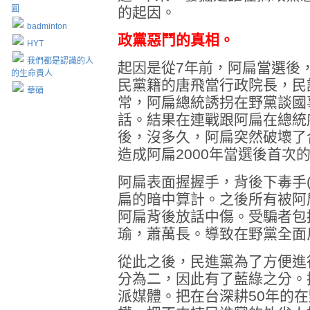
圓
的起因。
badminton
政黨惡鬥的真相。
HYT
我們都是認識的人
起因是從7年前，阿扁當選後
的生命貴人
民黨籍的唐飛當行政院長，民
華碩
常，阿扁總統誘拐在野黨談國
話。結果在連戰跟阿扁在總統
後，沒多久，阿扁突然破壞了
造成阿扁2000年當選後首次
阿扁表面握握手，背後下毒手
扁的暗中算計。之後所有被阿
阿扁背後放話中傷。受騙者包
瑜，蕭萬長。導致在野黨全面
從此之後，民進黨為了方便進
分為二，因此有了藍綠之分。
派媒體。把在台深耕50年的在