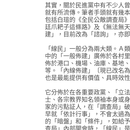
其實，關於民進黨中有不少人
就有所流傳。筆者手頭就有幾
包括白瑄的《全民公敵調查局
廷爪耙子這條路》及《無法無
建」，目前改為「諮詢」，亦
「線民」一般分為兩大類。Ａ
中的「一般佈建」廣佈於各村
佈於港口、機場、油庫、基地
等。「內線佈建」〔現已改名
也是最能提供有價值、具時效
它分佈於在各重要政黨、「立
士、各宗教界知名領袖本身或
家的污點証人，在「調查局」
早就「依計行事」，不會太過
的「暗盤」和「條件」，如給
查局」內部開會時，「線民」