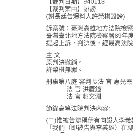
【裁判日期】940113
【裁判案由】誹謗
(謝長廷告爆料人許榮棋毀謗)
訴案號：臺灣高雄地方法院檢察
臺灣臺北地方法院檢察署89年度偵字
提起上訴，判決後，經最高法
主 文
原判決撤銷。
許榮棋無罪。
刑事第八庭 審判長法 官 惠光霞
法 官 洪慶鐘
法 官 趙文淵
節錄高等法院判決內容:
(二)惟被告辯稱伊有向證人李
「我們（即被告與李義雄）在聊