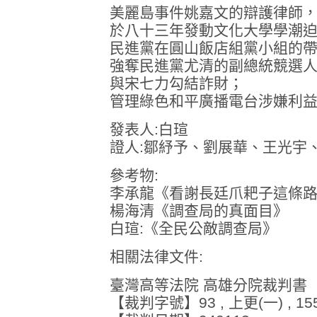
美麗島事件姚嘉文的辯護律師
於八十三年發動文化大學學潮
民進黨在圓山飯店組黨小組的
強奪民進黨尤清的副總統競選
與宋七力勾結詐財；
管理綠色和平廣播電台涉嫌利
發表人:白瑄
證人:鄒紓予、劉展華、王光宇
參考物:
李承龍《看謝長廷爪耙子這條
楊海清《調查局的真面目》
白瑄:《全民公敵調查局》
相關法律文件:
臺灣高等法院 高雄分院裁判書
【裁判字號】93 , 上更(一) , 15