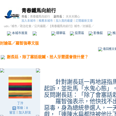
青春鐵馬向前行
市長：
青春鐵馬向前行
副市長：
天天天開心
加入本城市
｜
推薦本城市
｜
加入我的最愛
｜
訂閱最新文章
udn
／
城市
／
政治社會
／
公共議題
／
【青春鐵馬向前行】城市
／討論區／
本城市首頁
討論區
精華區
投票區
影像館
推
討論區
／
羅智強專文版
看回應文
謝長廷，除了塞話栽贓、拾人牙慧還會做什麼？
針對謝長廷一再地誣指馬
起訴，並批馬「水鬼心態」
反問謝長廷：「除了會塞話
羅智強表示，他快找不出
丁泠
惡毒，身為總統參選人，一
等級：8
留言
｜
加入好友
戲，「連陳水扁都快被他比