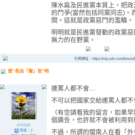
陳水扁及民進黨本質上，把政
的鬥爭(當然包括同黨同志)
間。這就是政黨惡鬥的濫觴。
明明就是民進黨發動的政黨惡
無力的在野黨。
引用網址：https://city.udn.com/forum
是”長治「窘」安”吧
連罵人都不會…
不可以把國家交給連罵人都不
（有空請看我的留言，如果早
個廣告，也許就不會被利用到
小小123
等級：2
不過，所謂的閩南人在看「外