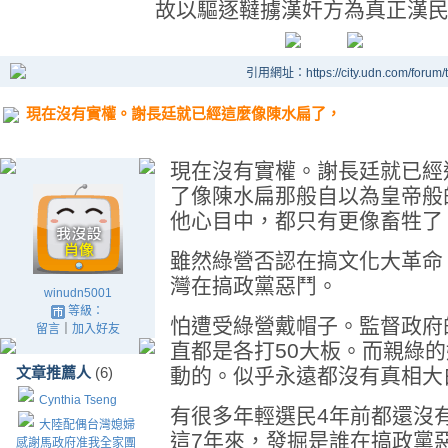
故以驅逐韃擄漢奸方為真正漢民族人之
引用網址：https://city.udn.com/forum
現在沒有實權。謝長廷就已經這麼像陳水扁了，
現在沒有實權。謝長廷就已經
了像陳水扁那般自以為皇帝般
他心目中，都只有更像畜牲了
雖然綠營否認在搞文化大革命
灣在搞政黨惡鬥。
winudn5001
等級：
怕遭受綠營戴帽子。監督政府
留言
｜
加入好友
直都是各打50大板。而親綠
文章推薦人
(6)
動的。似乎永遠都沒有真相大
Cynthia Tseng
有很多年輕選民4年前都還沒
大陸配偶台灣媳婦
這7年來，發掘是誰在搞政黨
感謝馬政府准我全家團