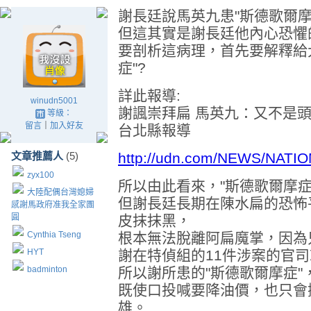
謝長廷說馬英九患"斯德歌爾摩
但這其實是謝長廷他內心恐懼
要剖析這病理，首先要解釋給
症"?
詳此報導:
winudn5001
謝諷崇拜扁 馬英九：又不是
等級：
留言
｜
加入好友
台北縣報導
文章推薦人
(5)
http://udn.com/NEWS/NATI
zyx100
所以由此看來，"斯德歌爾摩症
大陸配偶台灣媳婦
但謝長廷長期在陳水扁的恐怖
感謝馬政府准我全家團
圓
皮抹抹黑，
Cynthia Tseng
根本無法脫離阿扁魔掌，因為
HYT
謝在特偵組的11件涉案的官
badminton
所以謝所患的"斯德歌爾摩症
既使口投喊要降油價，也只會
雄。