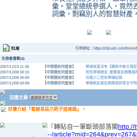
彙。堂堂總統參選人，竟然
詞彙，剽竊別人的智慧財產
引用網址：https://city.udn.com/forum
引用者清單(4)
2007/12/15 11:36
【中間選民同盟會】
華碩就是沒有【鐵馬市刪文規定
2007/12/08 00:10
【中間選民同盟會】
控告華碩網友: 嚴重違反網路城
2007/12/08 00:09
【中間選民同盟會】
向電小二控告華碩紀錄
2007/12/08 00:08
【中間選民同盟會】
華碩網友違反網路城邦發言守則
回應文章
好書介紹『看謝長廷爪耙子這條路』。
『轉貼自一筆斷頭部落閣
http:
--/article?mid=264&prev=26