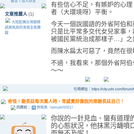
留言
｜
加入好友
有些信心不足，有嫉妒的心理
者（大環境呀）平衡。
文章推薦人
(1)
大陸配偶台灣媳婦
今天一個說國語的外省阿伯和
感謝馬政府准我全家團
只是比平常多交代女兒家事，
圓
被國民黨統治成那樣子…」之
而陳水扁太可惡了，竟然在很
不過，我看來，那個外省阿伯
～～
引用網址：https://city.udn.com/forum
奇怪！謝長廷每次罵人時，常感覺好像說的是謝長廷自己！
回應給：
煞嘛魚（winudn5001）
你說的一針見血、蠻有道理
的心態狀況，他抹黑污衊噴
而無不及呢！