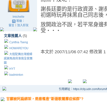
謝長廷要的是行政資源、謝長
初選時玩弄抹黑自己同志後
lmichelle
等級：
放開政治不說，若平常身邊
留言
｜
加入好友
受
‧‧‧
文章推薦人
(5)
Cynthia Tseng
HOWAREYOU
本文於
2007/11/06 07:42 修改第 1
大陸配偶台灣媳婦
感謝馬政府准我全家團
圓
HYT
badminton
引用網址：https://city.udn.com/forum
甘願被阿扁綁架，是誰罹患"斯德歌爾摩症候群"?