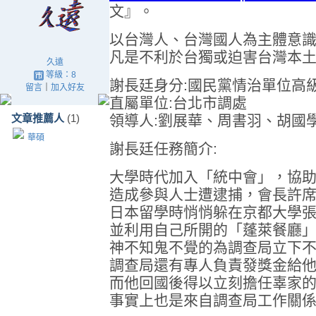
文』。
以台灣人、台灣國人為主體意
凡是不利於台獨或迫害台灣本
久遠
等級：8
謝長廷身分:國民黨情治單位高
留言
｜
加入好友
直屬單位:台北市調處
文章推薦人
(1)
領導人:劉展華、周書羽、胡國
華碩
謝長廷任務簡介:
大學時代加入「統中會」，協
造成參與人士遭逮捕，會長許
日本留學時悄悄躲在京都大學
並利用自己所開的「蓬萊餐廳
神不知鬼不覺的為調查局立下
調查局還有專人負責發獎金給
而他回國後得以立刻擔任辜家
事實上也是來自調查局工作關