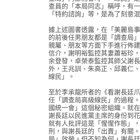
查員的「本局同志」稱呼，有
「特約諮詢」等，是為了刻意
據上述圖書透露，在「美麗島
的前後任男朋友都是「調查局
親屬、朋友等方面下手進行佈
信介，謝明裕監控其妻蕭裕珍
余登發，卓榮泰監控其師父謝
外，王兆訓、朱高正、邱義仁
線民」。
至於李承龍所者的《看謝長廷
任「調查局高級線民」的過程
國統一會」這個秘密組織。就
謝長廷以民進黨主席的身份到
就有人批評這是「惺惺作態」
刑，與謝長廷的「出賣」有關
局」效勞。但不知為何，謝長