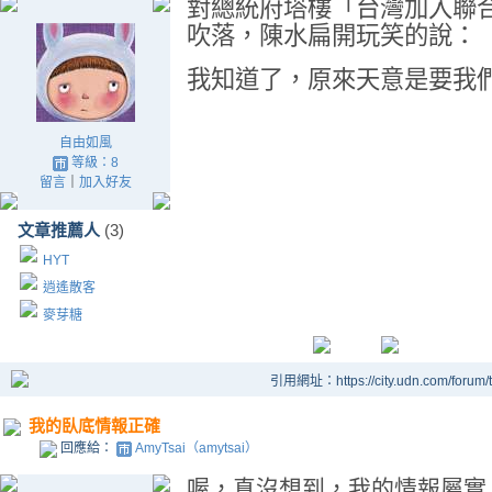
對總統府塔樓「台灣加入聯
吹落，陳水扁開玩笑的說：
我知道了，原來天意是要我
自由如風
等級：8
留言
｜
加入好友
文章推薦人
(3)
HYT
逍遙散客
麥芽糖
引用網址：https://city.udn.com/forum
我的臥底情報正確
回應給：
AmyTsai（amytsai）
喔，真沒想到，我的情報屬實，阿扁的奧