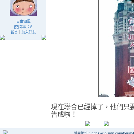
自由如風
等級：8
留言
｜
加入好友
現在聯合已經掉了，他們只
告成啦！
引用網址：https://city.udn.com/forum