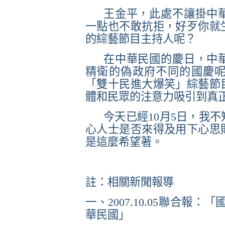
王金平，此處不讓掛中
一點也不敢抗拒，好歹你就
的綜藝節目主持人呢？
在中華民國的慶日，中
精衛的偽政府不同的國慶
「雙十民進大爆笑」綜藝節
體和民眾的注意力吸引到真
今天已經
10
月
5
日，我不
心人士是否來得及用下心思
是這麼希望著。
註：相關新聞報導
一、
2007.10.05
聯合報：「國
華民國」