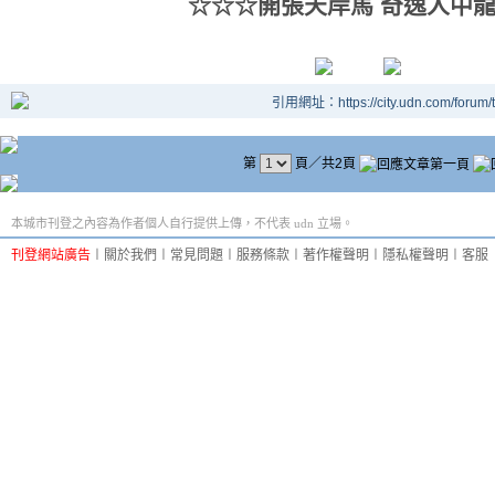
☆☆☆開張天岸馬 奇逸人中
引用網址：https://city.udn.com/forum
第
頁／共2頁
本城市刊登之內容為作者個人自行提供上傳，不代表 udn 立場。
刊登網站廣告
︱
關於我們
︱
常見問題
︱
服務條款
︱
著作權聲明
︱
隱私權聲明
︱
客服