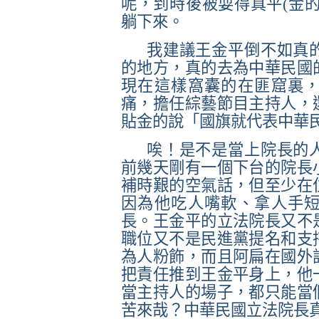
呢，到時後被耍得真平
(
金
躺下來。
我建議王金平倒不如真
的地方，真的去為中華民國
現在這樣窩囊的在匪窟裏
痛，擔任綜藝節目主持人，
貼金的說「國旗就代表中華
唉！是不是當上院長的
前幾天剛有一個下台的院長
補時艱的空氣話，但至少在
因為他吃人嘴軟、拿人手
長。王金平的立法院長又不
職位又不是民進黨提名和支
為人粉飾，而且阿扁在國外
把責任推到王金平身上，他
當主持人的場子，都只能當
苦來哉？中華民國立法院長