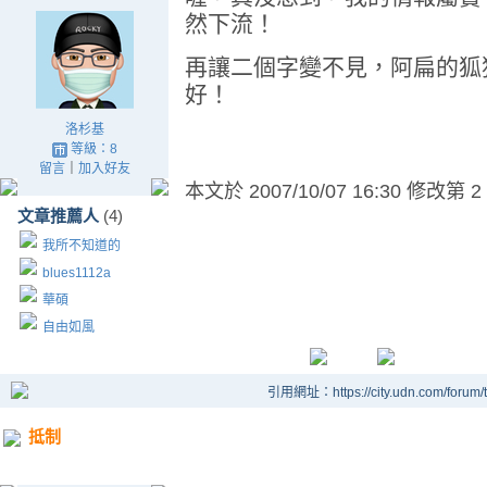
然下流！
再讓二個字變不見，阿扁的狐
好！
洛杉基
等級：8
留言
｜
加入好友
本文於
2007/10/07 16:30 修改第 2
文章推薦人
(4)
我所不知道的
blues1112a
華碩
自由如風
引用網址：https://city.udn.com/forum
抵制