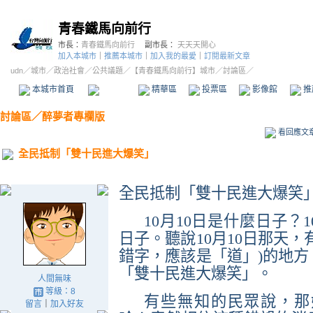
青春鐵馬向前行
市長：
青春鐵馬向前行
副市長：
天天天開心
加入本城市
｜
推薦本城市
｜
加入我的最愛
｜
訂閱最新文章
udn
／
城市
／
政治社會
／
公共議題
／
【青春鐵馬向前行】城市
／討論區／
本城市首頁
討論區
精華區
投票區
影像館
推
討論區
／
醉夢者專欄版
看回應文
全民抵制「雙十民進大爆笑」
全民抵制「雙十民進大爆笑
10
月
10
日
是什麼日子？
1
日子。聽說
10
月
10
日
那天，
錯字，應該是「道」
)
的地方
「雙十民進大爆笑」。
人間無味
等級：8
有些無知的民眾說，那
留言
｜
加入好友