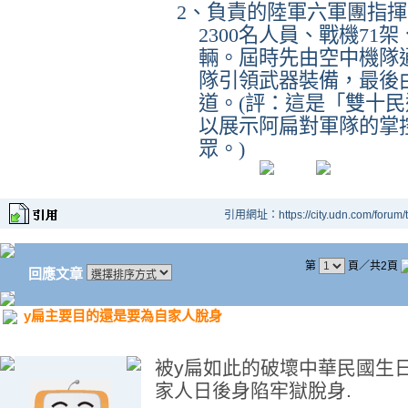
2
、負責的陸軍六軍團指揮
2300
名人員、戰機
71
架
輛。屆時先由空中機隊
隊引領武器裝備，最後
道。
(
評：這是「雙十民
以展示阿扁對軍隊的掌
眾。
)
引用網址：https://city.udn.com/forum
第
頁／共2頁
回應文章
y扁主要目的還是要為自家人脫身
被y扁如此的破壞中華民國生日
家人日後身陷牢獄脫身.