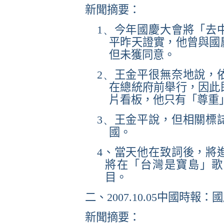
新聞摘要：
1、
今年國慶大會將「去
平昨天證實，他曾與國
但未獲同意。
2、
王金平很無奈地說，
在總統府前舉行，因此
片看板，他只有「尊重
3、
王金平說，但相關標
國。
4
、當天他在致詞後，將
將在「台灣是寶島」歌
目。
二、
2007.10.05
中國時報：國
新聞摘要：