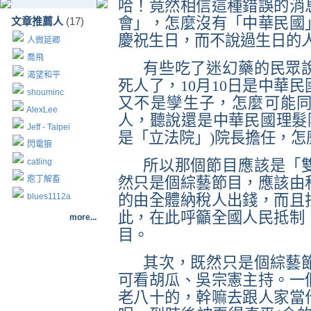
哈！竟然相信這種錯誤的消
會」，怎麼沒有「中華民國
文章推薦人
(17)
慶祝生日，而不說過生日的
人微延卿
喬飛
有些吃了迷幻藥的民眾
渴望和平
死人了，
10
月
10
日
是中華民
shouminc
又不是孿生子，怎麼可能
AlexLee
人，聽說還是中華民國理髮
Jeff - Taipei
是「立法院」
)
院長擔任，怎
閃電狼
catling
所以那個節目應該是「
庖丁解畜
然只是個綜藝節目，應該由
blues1112a
的由全體納稅人出錢，而且
此，在此呼籲全國人民抵制
more...
目。
其次，既然只是個綜藝
可看胡瓜、吳宗憲主持。一
老八十的，幹嘛去跟人家當