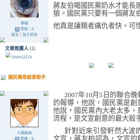
蔣友伯喝國民黨奶水才能長
狼。國民黨只要有一個蔣友
華碩
他真是讓親者痛仇者快。可
等級：8
留言
｜
加入好友
文章推薦人
(1)
blues1112a
國民黨是創意殺手
2007
年
10
月
5
日的聯合晚
的報導，他說，國民黨是創
他說，國民黨內大老太多，
流程，是文宣創意的最大殺
針對近來引發軒然大波
人間無味
文宣，蔣友柏認為，文宣的
等級：8