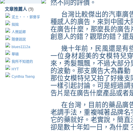
然不同的評價。
文章推薦人
(9)
台灣比較傑出的汽車廣
泥土‧‧‧郭譽孚
種感人的廣告，來到中國大
拙拙
在廣告什麼，那麼長的廣告
人微延卿
創意人的錯？觀眾的錯？還
隨便說說
blues1112a
幾十年前，民風還是有
華碩
一位身材超美的女模特兒
我所不知道的
來，秀髮飄飄，不過大部分
HYT
的波動。那支廣告大為轟動
Cynthia Tseng
那位女模特兒又拍了好幾支
一樣引起討論。可是經過調
告片是在廣告什麼產品或者
在台灣，目前的藥品廣
老調手法，重複喊著品牌名
它的藥就好。老實說，簡直
卻是數十年如一日，為什麼