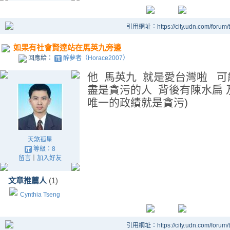
引用網址：https://city.udn.com/forum
如果有社會賢達站在馬英九旁邊
回應給：
醉夢者（Horace2007）
他 馬英九 就是愛台灣啦 
盡是貪污的人 背後有陳水扁 
唯一的政績就是貪污)
天煞孤星
等級：8
留言
｜
加入好友
文章推薦人
(1)
Cynthia Tseng
引用網址：https://city.udn.com/forum