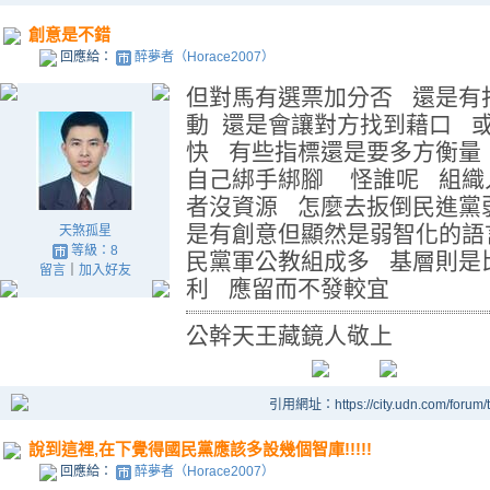
創意是不錯
回應給：
醉夢者（Horace2007）
但對馬有選票加分否 還是有
動 還是會讓對方找到藉口 
快 有些指標還是要多方衡量
自己綁手綁腳 怪誰呢 組織
者沒資源 怎麼去扳倒民進黨
是有創意但顯然是弱智化的語
天煞孤星
等級：8
民黨軍公教組成多 基層則是
留言
｜
加入好友
利 應留而不發較宜
公幹天王藏鏡人敬上
引用網址：https://city.udn.com/forum
說到這裡,在下覺得國民黨應該多設幾個智庫!!!!!
回應給：
醉夢者（Horace2007）