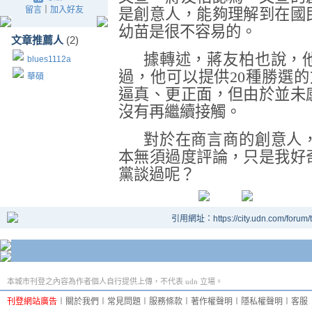
留言
｜
加入好友
是創意人，能夠理解到在國
幼苗是很不容易的。
文章推薦人
(2)
據轉述，蔣友柏也說，
blues1112a
過，他可以提供
20
種勝選的
華碩
逼真、更正面，但由於並未
沒有再繼續接觸。
對於在商言商的創意人
本無須過度評論，只是我好
黨談過呢？
引用網址：https://city.udn.com/forum
本城市刊登之內容為作者個人自行提供上傳，不代表 udn 立場。
刊登網站廣告
︱
關於我們
︱
常見問題
︱
服務條款
︱
著作權聲明
︱
隱私權聲明
︱
客服