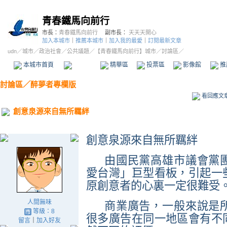
青春鐵馬向前行
市長：
青春鐵馬向前行
副市長：
天天天開心
加入本城市
｜
推薦本城市
｜
加入我的最愛
｜
訂閱最新文章
udn
／
城市
／
政治社會
／
公共議題
／
【青春鐵馬向前行】城市
／討論區／
本城市首頁
討論區
精華區
投票區
影像館
推
討論區
／
醉夢者專欄版
看回應文
創意泉源來自無所羈絆
創意泉源來自無所羈絆
由國民黨高雄市議會黨
愛台灣」巨型看板，引起一
原創意者的心裏一定很難受
人間無味
商業廣告，一般來說是
等級：8
很多廣告在同一地區會有不
留言
｜
加入好友