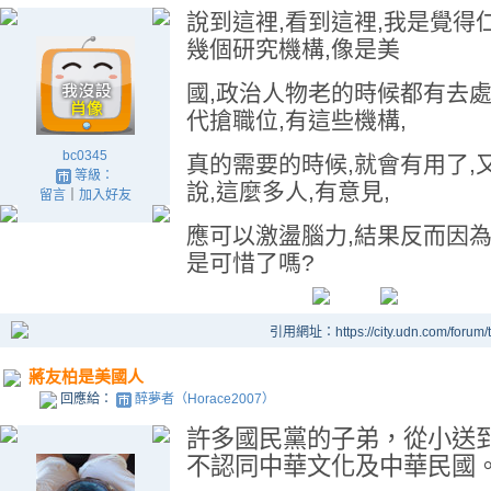
說到這裡,看到這裡,我是覺得
幾個研究機構,像是美
國,政治人物老的時候都有去處
代搶職位,有這些機構,
bc0345
真的需要的時候,就會有用了,
等級：
說,這麼多人,有意見,
留言
｜
加入好友
應可以激盪腦力,結果反而因為
是可惜了嗎?
引用網址：https://city.udn.com/forum
蔣友柏是美國人
回應給：
醉夢者（Horace2007）
許多國民黨的子弟，從小送
不認同中華文化及中華民國