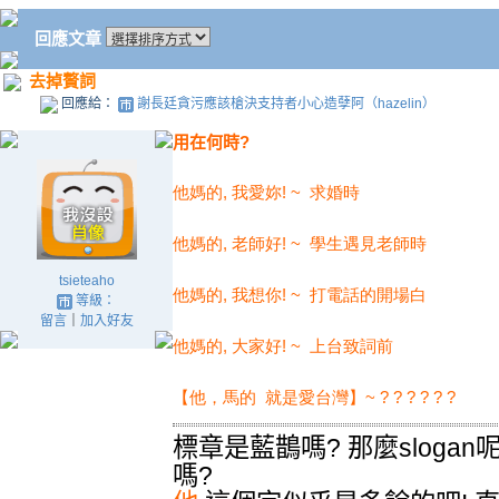
回應文章
去掉贅詞
回應給：
謝長廷貪污應該槍決支持者小心造孽阿（hazelin）
用在何時?
他媽的, 我愛妳! ~ 求婚時
他媽的, 老師好! ~ 學生遇見老師時
tsieteaho
他媽的, 我想你! ~ 打電話的開場白
等級：
留言
｜
加入好友
他媽的, 大家好! ~ 上台致詞前
【他，馬的
就是愛台灣】~ ? ? ? ? ? ?
標章是藍鵲嗎? 那麼slogan
嗎?