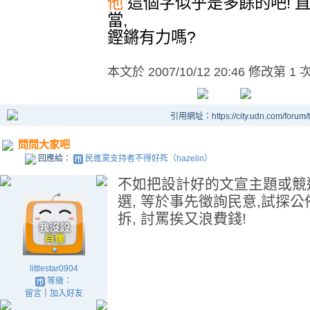
他
這個字似乎是多餘的吧! 
鏗鏘有力嗎?
本文於
2007/10/12 20:46 修改第 1 
引用網址：https://city.udn.com/forum
問問大家吧
回應給：
民進黨支持者不得好死（hazelin）
不如把設計好的文宣主題或競選 
選, 等於事先徵詢民意,試探公
拆, 討罵挨又浪費錢!
littlestar0904
等級：
留言
｜
加入好友