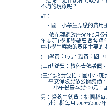
一邊呢？是什麼樣的政府，
不均的現象呢？
註：
一、國中小學生應繳的費用
依花蓮縣政府
96
年
6
月公
年度第
1
學期學雜費暨各項
中小學生應繳的費用主要的
(
一
)
學費：
0
元。雜費：國中
1
(
二
)
代辦費：教科書依議價。
(
三
)
代收費包括：國中小班
平安保險費依公開議價
中小午餐基本費
200
元，
另：營養午餐費：桃園縣每
連江縣每月
900
元
(2007