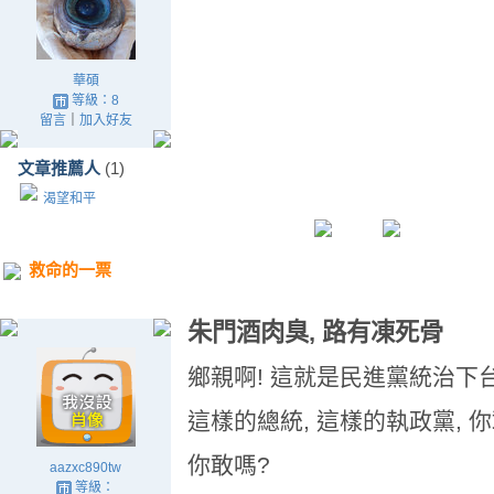
華碩
等級：8
留言
｜
加入好友
文章推薦人
(1)
渴望和平
救命的一票
朱門酒肉臭, 路有凍死骨
鄉親啊! 這就是民進黨統治下
這樣的總統, 這樣的執政黨, 
你敢嗎?
aazxc890tw
等級：