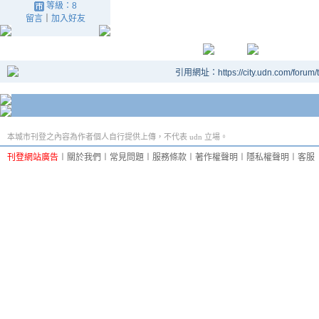
等級：8
留言
｜
加入好友
引用網址：https://city.udn.com/forum
本城市刊登之內容為作者個人自行提供上傳，不代表 udn 立場。
刊登網站廣告
︱
關於我們
︱
常見問題
︱
服務條款
︱
著作權聲明
︱
隱私權聲明
︱
客服