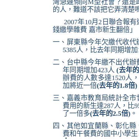
灣急遽傾向
M
型社會？還是
的人，難道不該把它弄清楚
2007
年
10
月
2
日
聯合報有
錢繳學雜費 嘉市新生翻倍」
一、屏東縣今年欠繳代收代
5385
人，比去年同期增加
二、台中縣今年繳不出代辦
年同期增加
423
人
(
去年
辦費的人數多達
1520
人
加將近一倍
(
去年的
1.8
倍
)
三、嘉義市教育局統計全市
費用的新生達
287
人，比
9
了一倍多
(
去年的
2.5
倍
)
。
四、其他如宜蘭縣、彰化縣
費和午餐費的國中小學生