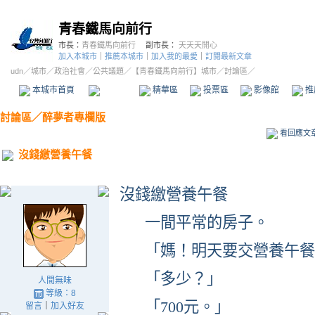
青春鐵馬向前行
市長：
青春鐵馬向前行
副市長：
天天天開心
加入本城市
｜
推薦本城市
｜
加入我的最愛
｜
訂閱最新文章
udn
／
城市
／
政治社會
／
公共議題
／
【青春鐵馬向前行】城市
／討論區／
本城市首頁
討論區
精華區
投票區
影像館
推
討論區
／
醉夢者專欄版
看回應文
沒錢繳營養午餐
沒錢繳營養午餐
一間平常的房子。
「媽！明天要交營養午餐
「多少？」
人間無味
等級：8
「
700
元。」
留言
｜
加入好友