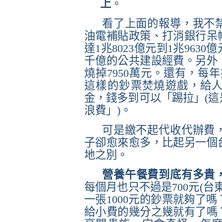
上
。
看了上面的報導，我不
油電補貼政策、打消銀行呆
達
1
兆
8023
億元到
1
兆
9630
億
千億的公共建設經費。另外
燒掉
7950
萬元。還有，每年
這樣的鈔票焚燒遊戲，給
金，錢多到可以「踢拉」
(
這
浪費」
)
。
可是繳不起代收代辦費
子卻愈來愈多，比起另一個
地之別。
營養午餐費到底有多貴
每個月也只不過是
700
元
(
台
一張
1000
元的鈔票就夠了嗎
給小費的幾分之幾就有了嗎