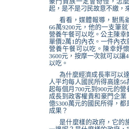
豪門貴族一定會奇怪，怎
起，是不是刁民故意不繳，
看看，媒體報導，駙馬
66
萬
9200
元，他的一支筆就
營養午餐可以吃。公主陳幸
單價
2
萬
1
的內衣。一件內衣
營養午餐可以吃。陳幸妤
3600
元，按摩一次就可以讓
4
以吃。
為什麼經濟成長率可以
人平均每人國民所得高達
56
起每個月
700
元到
900
元的營
成長到
政客權貴和豪門企業
億
5300
萬元的國民所得，都
成果？
是什麼樣的政府，它的