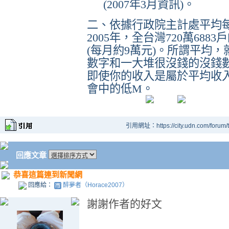
(2007
年
3
月資訊
)
。
二、依據行政院主計處平均
2005
年，全台灣
720
萬
6883
戶
(
每月約
9
萬元
)
。所謂平均，
數字和一大堆很沒錢的沒錢
即使你的收入是屬於平均收
會中的低
M
。
引用網址：https://city.udn.com/forum
回應文章
恭喜這篇連到新聞網
回應給：
醉夢者（Horace2007）
謝謝作者的好文