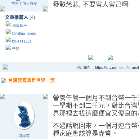
發發慈悲, 不要害人害己啊!
留言
｜
加入好友
文章推薦人
(4)
渴望和平
Cynthia Tseng
blues1112a
華碩
引用網址：https://city.udn.com/forum
台灣教育真是世界一流
營養午餐一個月不到台幣一千
一學期不到二千元，對比台灣
界那裡去找這麼便宜又優良的
不過話說回來，一個月連台幣
種家庭應該算是赤貧。
時季常