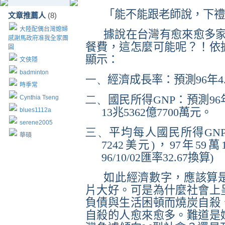
「能不能跟老師說，下禮
文章推薦人
(8)
大陸配偶台灣媳婦
據說在台灣有愈來愈多
感謝馬政府准我全家團
餐費，這怎麼可能呢？！依
圓
顯示：
文俠隱
badminton
一、
經濟成長率：預測
96
年
4
時季常
二、
國民所得
GNP
：預測
96
Cynthia Tseng
13
兆
5362
億
7700
萬元。
blues1112a
serene2005
三、
平均每人國民所得
GN
華碩
7242
美元
)
，
97
年
59
萬
96/10/02
匯率
32.67
換算
)
如此經濟數字，應該算
片大好。可是為什麼社會上
負債與生活困頓而燒炭自殺
自殺的人愈來愈多。難道是