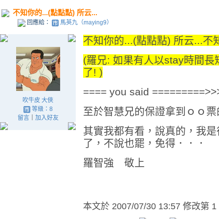
不知你的...(點點點) 所云...
回應給：
馬英九（maying9）
不知你的...(點點點) 所云...
不
(羅兄: 如果有人以stay時間
了! )
==== you said =========>>
吹牛皮 大俠
等級：8
至於智慧兄的保證拿到ｏｏ票
留言
｜
加入好友
其實我都有看，說真的，我是
了，不說也罷，免得．．．
羅智強 敬上
本文於
2007/07/30 13:57 修改第 1