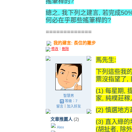
搖筆桿的?
總之, 我下列之建言, 若完成50%
何必在乎那些搖筆桿的?
=============
我的建言: 長住的撇步
修改
｜
刪除
馬先生:
下列這些我的
票沒指望了, 
(1) 每星期
智慧男
家, 純樸莊稼人,
等級：7
留言
｜
加入好友
(2) 慎選地
文章推薦人
(2)
(3) 直入綠
Alex
(胡扯者, 除外