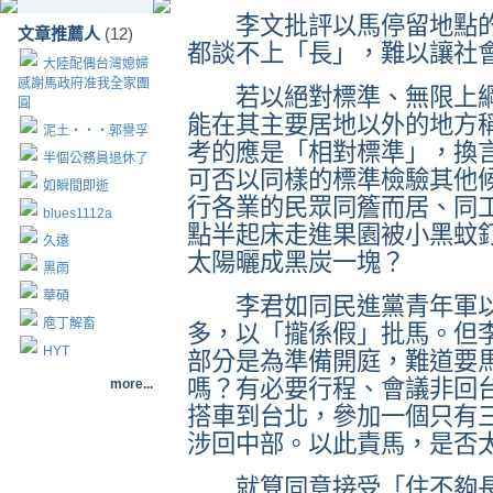
李文批評以馬停留地點的
文章推薦人
(12)
都談不上「長」，難以讓社
大陸配偶台灣媳婦
感謝馬政府准我全家團
若以絕對標準、無限上綱
圓
能在其主要居地以外的地方
泥土‧‧‧郭譽孚
考的應是「相對標準」，換
半個公務員退休了
可否以同樣的標準檢驗其他
如瞬間即逝
行各業的民眾同簷而居、同
blues1112a
點半起床走進果園被小黑蚊
久遠
太陽曬成黑炭一塊？
黑雨
華碩
李君如同民進黨青年軍以
庖丁解畜
多，以「攏係假」批馬。但
HYT
部分是為準備開庭，難道要
嗎？有必要行程、會議非回
more...
搭車到台北，參加一個只有
涉回中部。以此責馬，是否
就算同意接受「住不夠長