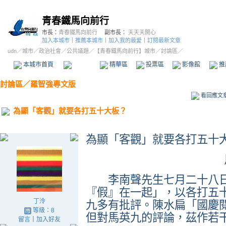
青春鐵馬向前行
市長：
青春鐵馬向前行
副市長：
天天天開心
加入本城市
｜
推薦本城市
｜
加入我的最愛
｜
訂閱最新文章
udn
／
城市
／
政治社會
／
公共議題
／
【青春鐵馬向前行】城市
／討論區／
本城市首頁
討論區
精華區
投票區
影像館
推
討論區
／
羅智強專文版
看回應文
為顯「客觀」就要各打五十大板？
為顯「客觀」就要各打五十
李南聲先生
七月二十八
『假』在一起」，以各打五
丁泠
九多有批評。陳水扁「國慶
等級：8
但對馬英九的評論，茲作若
留言
｜
加入好友