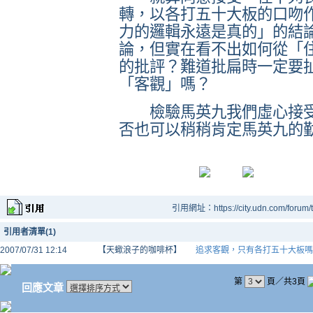
轉，以各打五十大板的口吻
力的邏輯永遠是真的」的結
論，但實在看不出如何從「
的批評？難道批扁時一定要
「客觀」嗎？
檢驗馬英九我們虛心接受
否也可以稍稍肯定馬英九的
引用網址：https://city.udn.com/forum
引用者清單(1)
2007/07/31 12:14
【天蠍浪子的咖啡杯】
追求客觀，只有各打五十大板嗎
第
頁／共3頁
回應文章