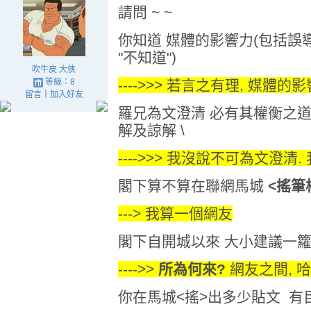
請問 ~ ~
你知道 媒體的影響力(包括誤導
"不知道")
吹牛皮 大俠
等級：8
---->>> 若言之有理, 媒體的
留言
｜
加入好友
羅兄為文澄清 必有其權衡之道
解及諒解 \
---->>> 我沒說不可為文澄清
閣下算不算在聯網馬城
<搖筆
---> 我算一個網友
閣下自開城以來 大小建議一
---->>
所為何來?
網友之間, 哈
你在馬城<搖>出多少貼文 有