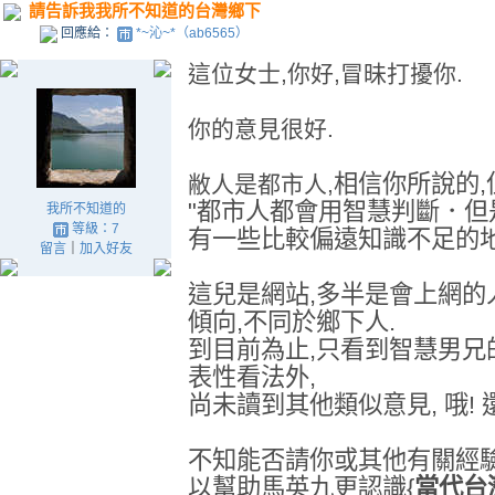
請告訴我我所不知道的台灣鄉下
回應給：
*~沁~*（ab6565）
這位女士,你好,冒昧打擾你.
你的意見很好.
相信你所說的
敝人是都市人,
"都市人都會用智慧判斷．
我所不知道的
等級：7
有一些比較偏遠知識不足的地
留言
｜
加入好友
這兒是網站,多半是會上網的
傾向,不同於鄉下人.
到目前為止,只看到智慧男兄
表性看法外,
尚未讀到其他類似意見, 哦! 
不知能否請你或其他有關經驗
以幫助馬英九更認識{
當代台