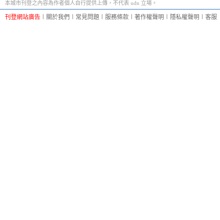
本城市刊登之內容為作者個人自行提供上傳，不代表 udn 立場。
刊登網站廣告
︱
關於我們
︱
常見問題
︱
服務條款
︱
著作權聲明
︱
隱私權聲明
︱
客服