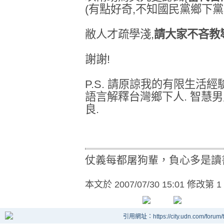
(有點好奇,不知國民黨鄉下黨
敝人才疏學淺,
請大家不吝教
謝謝!
P.S. 請原諒我的有限生活
語言解釋台灣鄉下人. 智慧
良.
仗義每都屠狗輩，負心多是讀
本文於
2007/07/30 15:01 修改第 1
引用網址：https://city.udn.com/forum