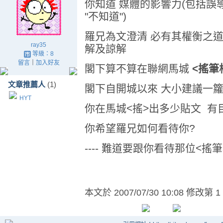
你知道 媒體的影響力(包括誤導
"不知道")
羅兄為文澄清 必有其權衡之道
ray35
解及諒解
等級：8
留言
｜
加入好友
閣下算不算在聯網馬城
<搖筆
文章推薦人
(1)
閣下自開城以來 大小建議一
HYT
你在馬城<搖>出多少貼文 有
你希望羅兄如何看待你?
---- 難道要跟你看待那位<搖
本文於
2007/07/30 10:08 修改第 1