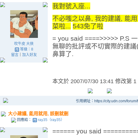
我對號入座...
不必嗤之以鼻, 我的建議, 能用就
菜啦...
543免了啦
= you said ====>>>>>
吹牛皮 大俠
無聊的批評或不切實際的建議(
等級：8
鼻算了.
留言
｜
加入好友
本文於
2007/07/30 13:41 修改第 1
引用網址：https://city.udn.com/forum
大小建議, 能用就用, 該刪就刪
回應給：
ray35（ray35）
====== you said ========