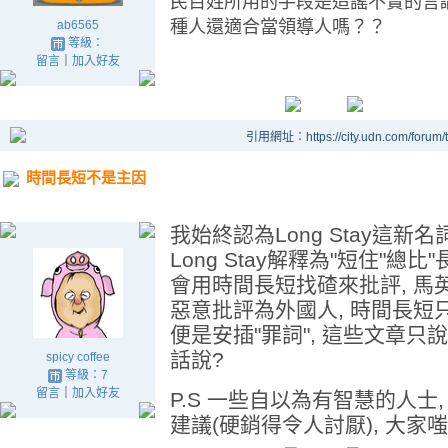
民百姓所用的手段是造謠不實的言
種人還適合當領導人嗎？？
ab6565
等級：
留言
｜
加入好友
引用網址：https://city.udn.com/forum
時間長短不是主因
我始終認為Long Stay這新
Long Stay解釋為"短住"總
會用時間長短找碴來批評, 馬
惡意批評為外國人, 時間長短
便是安插"罪詞", 這些文章只
話說?
spicy coffee
等級：7
留言
｜
加入好友
P.S 一些自以為有智慧的人士
建議(硬銷得令人討厭), 大家