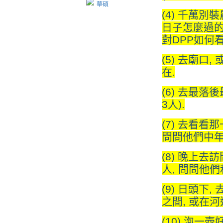
華碩
(4) 千萬別
日子怎麼過的,
對DPP如何看待
(5) 去廟口,
在.
(6) 去最落
3人).
(7) 去看
問問他們中年
(8) 晚上去
人, 問問他們
(9) 日頭下
之間, 或在
(10) 泡一