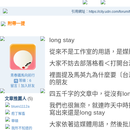
引用網址：https://city.udn.com/forum
附帶一提
long stay
從來不是工作室的用語，是媒
大家不妨去部落格看＜打開台
裡面提及馬英九為什麼要〔台
青春鐵馬向前行
等級：6
的朋友
留言
｜
加入好友
四五千字的文章中，從沒有long
文章推薦人
(5)
我們也很無奈，就連昨天中時
blues1112a
寫出來還是long stay
庖丁解畜
華碩
大家依著這媒體用語，然後批
我所不知道的