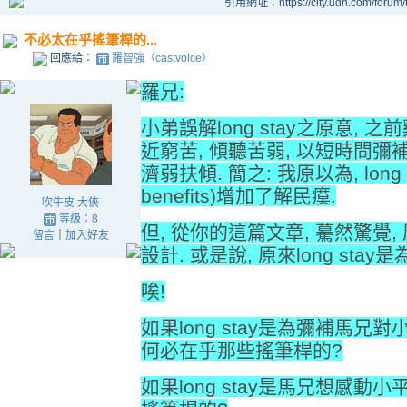
引用網址：https://city.udn.com/forum
不必太在乎搖筆桿的...
回應給：
羅智強（castvoice）
羅兄:
小弟誤解long stay之原意, 之
近窮苦, 傾聽苦弱, 以短時間彌
濟弱扶傾. 簡之: 我原以為, long
benefits)增加了解民瘼.
吹牛皮 大俠
等級：8
但, 從你的這篇文章, 驀然驚覺,
留言
｜
加入好友
設計. 或是說, 原來long s
唉!
如果long stay是為彌補馬
何必在乎那些搖筆桿的?
如果long stay是馬兄想感