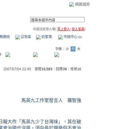
網路城邦
你還沒有登入喔(
馬上登入
/
加入會員
)
薦連結
公告區
訪客簿
市政中心
(0)
字體：
小
中
大
章
2007/07/04 22:45 瀏覽
10,583
｜回應
39
｜
推薦
16
馬英九工作室發言人 羅智強
日報大作「馬英九少了台灣味」，其在破
黨會治國也沒用，須向長於選舉但不會治