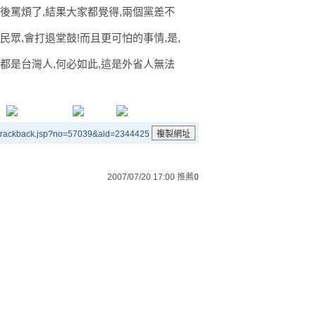
後罵煩了,結果大家都覺得,兩個黨差不
民眾,會打退堂鼓!而且更可怕的事情,是,
都是台灣人,何必如此,這是外省人無法
/trackback.jsp?no=57039&aid=2344425
2007/07/20 17:00
推薦
0