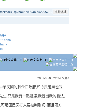
/trackback.jsp?no=57039&aid=2295781
發揮
~haha
haha
ha
2007/08/03 22:34
推薦
0
中華民國的蔣介石政府,如今民進黨也是
先生!只是我有一點疑慮,我說出我的看法,
人,可是國民黨打人要被判刑呢?而且兩方