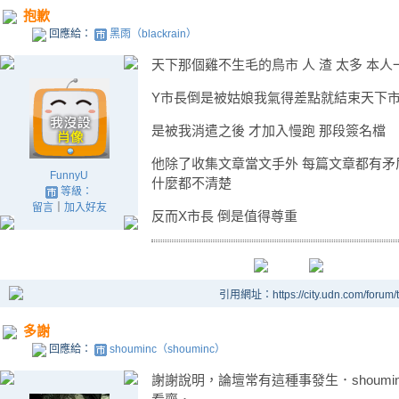
抱歉
回應給：
黑雨（blackrain）
天下那個雞不生毛的鳥市 人 渣 太多 本
Y市長倒是被姑娘我氣得差點就結束天下
是被我消遣之後 才加入慢跑 那段簽名檔
他除了收集文章當文手外 每篇文章都有矛盾
FunnyU
什麼都不清楚
等級：
留言
｜
加入好友
反而X市長 倒是值得尊重
引用網址：https://city.udn.com/forum
多謝
回應給：
shouminc（shouminc）
謝謝說明，論壇常有這種事發生．shoum