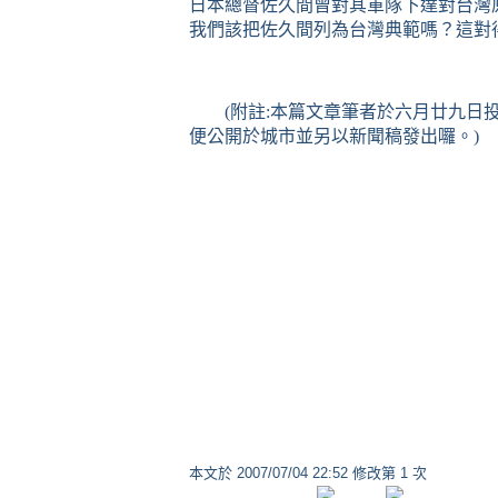
日本總督佐久間曾對其軍隊下達對台灣
我們該把佐久間列為台灣典範嗎？這對
(
附註
:
本篇文章筆者於六月廿九日
便公開於城市並另以新聞稿發出囉。
)
本文於
2007/07/04 22:52 修改第 1 次