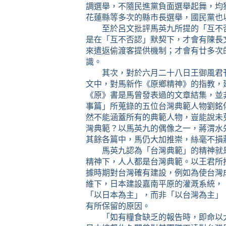
調選舉，不隨民進黨負面選舉起舞，均
花蓮縣等多次的縣市長選舉，國民黨也
至於呂文批評馬英九所提的
「互不
是在「互不否認」默契下，才會有陳長
來遣返偷渡客提供機制；才會有廿多次
識。
其次，對於
六月二十八日
王御風君
文中，對馬新作《原鄉精神》的指教，
《原》書是馬曾發表過的文章結集，並
事篇」所蒐錄的五位台灣典範人物劉銘
然不能涵蓋所有的典範人物，豈能說未
灣典範？以馬英九的偶像之一，蔣渭水
其餘各篇中，馬仍大加推崇，絲毫不損
馬英九認為「台灣典範」的精神就
精神下，人人都是台灣典範。以王君所
據時期對台灣確有建設，例如為使台灣
維下，日本建設嘉南平原的灌溉系統，
「以日本為主」，而非「以台灣為主」
有所保留的原因。
「如有糧食缺乏的報告時，即命以