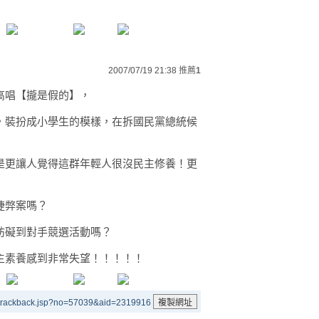
2007/07/19 21:38
推薦
1
高唱【攏是假的】，
，裝扮成小學生的模樣，在拆國民黨總統候
是更讓人覺得這群年輕人很沒民主修養！更
捷弊案嗎？
妨礙到對手競選活動嗎？
主素養感到非常失望！！！！！
/trackback.jsp?no=57039&aid=2319916