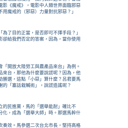
電影《魔戒》，電影中人類世界面臨邪惡
不用魔戒的（邪惡）力量對抗邪惡？」
「為了目的正當，是否即可不擇手段？」
影卻給我們否定的答案，因為，當你使用
會「開放大陸勞工與農產品來台」為例。
品來台，那他為什麼要說謊呢？因為，他
助勝選，這點「小惡」算什麼？呂君要馬
謝的「塞話栽贓術」，說謊造謠呢？
立的民進黨，馬的「選舉能耐」確比不
分化，成為「選舉大師」時。那選馬幹什
次奏效。馬參選二次台北市長，堅持高格