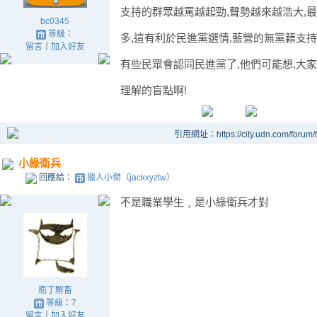
支持的群眾越罵越起勁,聲勢越來越浩大,最
bc0345
等級：
多,這有利於民進黨選情,藍營的無黨籍支持
留言
｜
加入好友
有些民眾會認同民進黨了,他們可能想,大家
理解的盲點啊!
引用網址：https://city.udn.com/forum
小綠衛兵
回應給：
獵人小傑（jackxyztw）
不是職業學生﹐是小綠衛兵才對
庖丁解畜
等級：7
留言
｜
加入好友