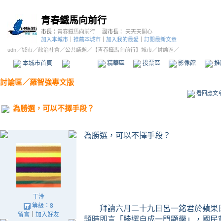
青春鐵馬向前行
市長：
青春鐵馬向前行
副市長：
天天天開心
加入本城市
｜
推薦本城市
｜
加入我的最愛
｜
訂閱最新文章
udn
／
城市
／
政治社會
／
公共議題
／
【青春鐵馬向前行】城市
／討論區／
本城市首頁
討論區
精華區
投票區
影像館
推
討論區
／
羅智強專文版
看回應文
為勝選，可以不擇手段？
為勝選，可以不擇手段？
丁泠
等級：8
拜讀
六月二十九日
呂一銘君於蘋果
留言
｜
加入好友
題時即言「勝選自成一門顯學」，國民