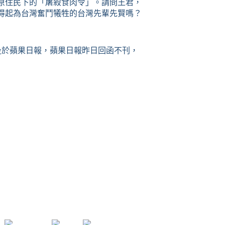
原住民下的「屠殺食肉令」。請問王君，
得起為台灣奮鬥犧牲的台灣先輩先賢嗎？
投於蘋果日報，蘋果日報昨日回函不刊，