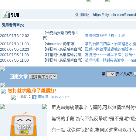
引用網址：https://city.udn.com/forum
引用者清單(5)
【怡克納米斯的奇想世
2007/07/13 12:02
為勝選當然得「有」手段
界】
2007/07/13 11:03
【shouminc 的網誌】
拿到治國的門票，治國理念才能
2007/07/05 13:23
【呼搭啦~馬扁騙術台灣】
難道不避諱湮滅證據的嫌疑嗎~~~
2007/07/05 11:08
【呼搭啦~馬扁騙術台灣】
為勝選~~~~~可以不擇手段嗎~~
2007/07/05 11:00
【呼搭啦~馬扁騙術台灣】
被呼搭啦~ 抓到惡劣灌水~~~ha
第
頁／共4頁
回應文章
被打就求饒,停了繼續打!
回應給：
羅智強（castvoice）
尼克森總統跟季辛吉顧問,可以無情地對付
無情的手段,為何不能反擊呢?是不是呢?羅
有一點,我覺得很好奇,為何民進黨可以打