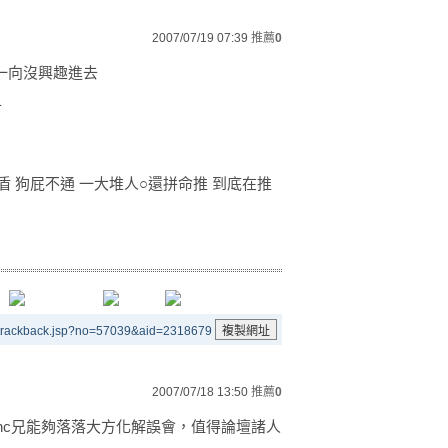
2007/07/19 07:39
推薦
0
人一向沒興趣進去
市
 狗屁不通 一大堆人○還拼命推 到底在推
/trackback.jsp?no=57039&aid=2318679
2007/07/18 13:50
推薦
0
inc兄能夠落落大方化解誤會，值得論壇諸人