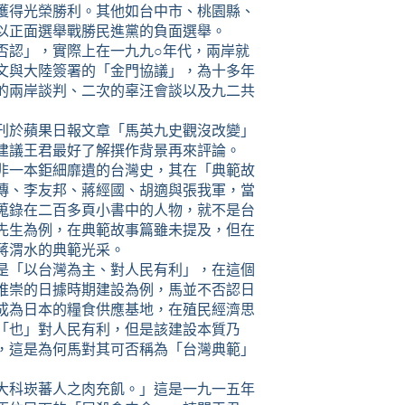
獲得光榮勝利。其他如台中市、桃園縣、
以正面選舉戰勝民進黨的負面選舉。
否認」，實際上在一九九○年代，兩岸就
文與大陸簽署的「金門協議」，為十多年
的兩岸談判、二次的辜汪會談以及九二共
刊於蘋果日報文章「馬英九史觀沒改變」
建議王君最好了解撰作背景再來評論。
非一本鉅細靡遺的台灣史，其在「典範故
傳、李友邦、蔣經國、胡適與張我軍，當
蒐錄在二百多頁小書中的人物，就不是台
先生為例，在典範故事篇雖未提及，但在
蔣渭水的典範光采。
是「以台灣為主、對人民有利」，在這個
推崇的日據時期建設為例，馬並不否認日
成為日本的糧食供應基地，在殖民經濟思
「也」對人民有利，但是該建設本質乃
，這是為何馬對其可否稱為「台灣典範」
大科崁蕃人之肉充飢。」這是一九一五年