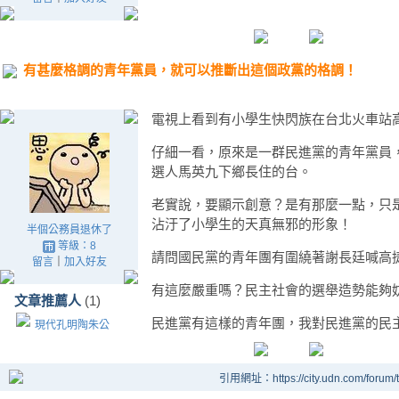
有甚麼格調的青年黨員，就可以推斷出這個政黨的格調！
電視上看到有小學生快閃族在台北火車站
仔細一看，原來是一群民進黨的青年黨員
選人馬英九下鄉長住的台。
老實說，要顯示創意？是有那麼一點，只
沾汙了小學生的天真無邪的形象！
半個公務員退休了
等級：8
請問國民黨的青年團有圍繞著謝長廷喊高
留言
｜
加入好友
有這麼嚴重嗎？民主社會的選舉造勢能夠
文章推薦人
(1)
民進黨有這樣的青年團，我對民進黨的民
現代孔明陶朱公
引用網址：https://city.udn.com/forum