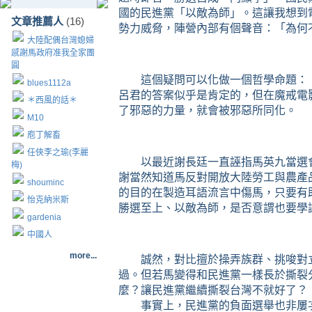
國的民進黨「以敵為師」。這讓我想到
文章推薦人
(16)
勢力威脅，陣營內部有個聲音：「為何
大陸配偶台灣媳婦
感謝馬政府准我全家團
圓
這個疑問可以化做一個哲學命題：
blues1112a
呂君的答案似乎是肯定的，但在魔戒電
＊西風的話＊
了邪惡的力量，就會被邪惡所同化。
M10
庖丁解畜
任俠李之瑜(李麗
以最近謝長廷一直誣指馬英九當選
梅)
謝當然知道馬反對開放大陸勞工與農產
shouminc
的目的在製造耳語流言中傷馬，只要有
怡克納米斯
勝選至上、以敵為師，是否意謂也要學
gardenia
中國人
more...
誠然，對比擅於操弄族群、挑唆對
過。但若馬變得和民進黨一樣長於撕裂
麼？讓民進黨繼續撕裂台灣不就好了？
事實上，民進黨的負面選舉也非屢