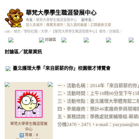
華梵大學學生職涯發展中心
市長：
華梵大學學生職涯發展中心
副市長：
加入本城市
｜
推薦本城市
｜
加入我的最愛
｜
訂閱最新文章
udn
／
城市
／
學校社團
／
大學
／
【華梵大學學生職涯發展中心】城市
／討論區／
本城市首頁
討論區
精華區
投票區
影像館
推
討論區
／
就業資訊
臺北護理大學「來自薪薪的你」校園徵才博覽會
一、活動名稱：2014年「來自薪薪的
二、活動時間：上午10時00分至下午15
三、活動地點：臺北護理大學體育館二
四、參展廠商：預計46家廠商參與現場
五、業務諮詢：學務處就業輔導組-蔡萌萌組
華梵大學學生職涯發展
分機2470、2471，e-mail：yucyuan@ntu
中心
等級：8