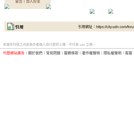
留言
｜
加入好友
引用網址：https://city.udn.com/for
本城市刊登之內容為作者個人自行提供上傳，不代表 udn 立場。
刊登網站廣告
︱
關於我們
︱
常見問題
︱
服務條款
︱
著作權聲明
︱
隱私權聲明
︱
客服