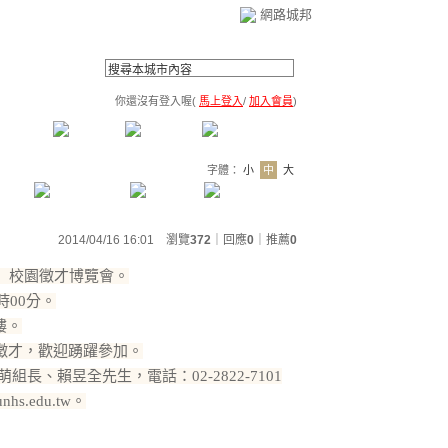
網路城邦
你還沒有登入喔(
馬上登入
/
加入會員
)
薦連結
公告區
訪客簿
市政中心
(0)
字體：
小
中
大
2014/04/16 16:01 瀏覽
372
｜回應
0
｜
推薦
0
你」校園徵才博覽會。
時00分。
樓。
徵才，歡迎踴躍參加。
長、賴昱全先生，電話：02-2822-7101
nhs.edu.tw。