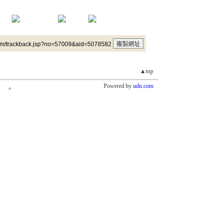
um/trackback.jsp?no=57009&aid=5078582
▲top
Powered by
udn.com