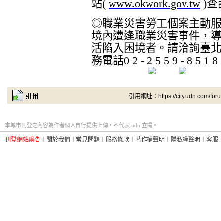
站
(
www.okwork.gov.tw
)
查
◎職業災害勞工個案主動
境內遭逢職業災害事件，
活陷入困境者。請洽詢臺
務電話
0 2 - 2 5 5 9 - 8 5 1 8
引用網址：https://city.udn.com/for
本城市刊登之內容為作者個人自行提供上傳，不代表 udn 立場。
刊登網站廣告
︱
關於我們
︱
常見問題
︱
服務條款
︱
著作權聲明
︱
隱私權聲明
︱
客服