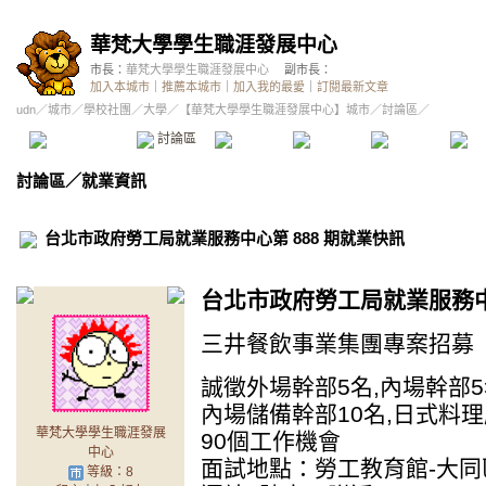
華梵大學學生職涯發展中心
市長：
華梵大學學生職涯發展中心
副市長：
加入本城市
｜
推薦本城市
｜
加入我的最愛
｜
訂閱最新文章
udn
／
城市
／
學校社團
／
大學
／
【華梵大學學生職涯發展中心】城市
／討論區／
本城市首頁
討論區
精華區
投票區
影像館
推
討論區
／
就業資訊
台北市政府勞工局就業服務中心第 888 期就業快訊
台北市政府勞工局就業服務中心
三井餐飲事業集團專案招募
誠徵外場幹部5名,內場幹部5
內場儲備幹部10名,日式料理
華梵大學學生職涯發展
90個工作機會
中心
面試地點：勞工教育館-大同區
等級：8