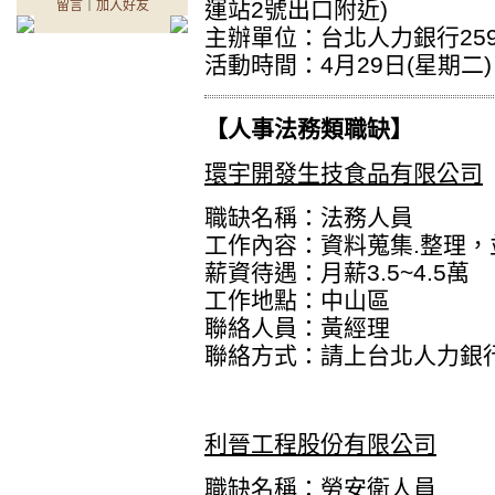
運站2號出口附近)
留言
｜
加入好友
主辦單位：台北人力銀行2595-
活動時間：4月29日(星期二) 
【人事法務類職缺】
環宇開發生技食品有限公司
職缺名稱：法務人員
工作內容：資料蒐集.整理
薪資待遇：月薪3.5~4.5萬
工作地點：中山區
聯絡人員：黃經理
聯絡方式：
請上台北人力銀
利晉工程股份有限公司
職缺名稱：勞安衛人員