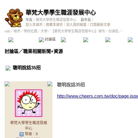
華梵大學學生職涯發展中心
市長：
華梵大學學生職涯發展中心
副市長：
加入本城市
｜
推薦本城市
｜
加入我的最愛
｜
訂閱最新文章
udn
／
城市
／
學校社團
／
大學
／
【華梵大學學生職涯發展中心】城市
／討論區／
本城市首頁
討論區
精華區
投票區
影像館
推
討論區
／
職業相關新聞+資源
聰明說話35招
聰明說話35招
http://www.cheers.com.tw/doc/page.j
華梵大學學生職涯發展
中心
等級：8