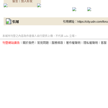
留言
｜
加入好友
引用網址：https://city.udn.com/for
本城市刊登之內容為作者個人自行提供上傳，不代表 udn 立場。
刊登網站廣告
︱
關於我們
︱
常見問題
︱
服務條款
︱
著作權聲明
︱
隱私權聲明
︱
客服