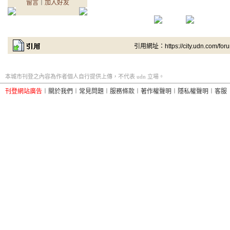
留言
｜
加入好友
引用網址：https://city.udn.com/for
本城市刊登之內容為作者個人自行提供上傳，不代表 udn 立場。
刊登網站廣告
︱
關於我們
︱
常見問題
︱
服務條款
︱
著作權聲明
︱
隱私權聲明
︱
客服