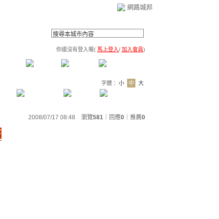
網路城邦
你還沒有登入喔(
馬上登入
/
加入會員
)
薦連結
公告區
訪客簿
市政中心
(0)
字體：
小
中
大
2008/07/17 08:48 瀏覽
581
｜回應
0
｜
推薦
0
竅