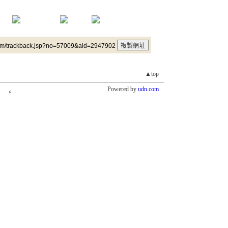
um/trackback.jsp?no=57009&aid=2947902
▲top
Powered by
udn.com