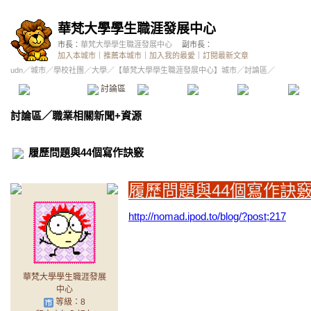
華梵大學學生職涯發展中心
市長：
華梵大學學生職涯發展中心
副市長：
加入本城市
｜
推薦本城市
｜
加入我的最愛
｜
訂閱最新文章
udn
／
城市
／
學校社團
／
大學
／
【華梵大學學生職涯發展中心】城市
／討論區／
本城市首頁
討論區
精華區
投票區
影像館
推
討論區
／
職業相關新聞+資源
履歷問題與44個寫作訣竅
履歷問題與44個寫作訣
http://nomad.ipod.to/blog/?post;217
華梵大學學生職涯發展
中心
等級：8