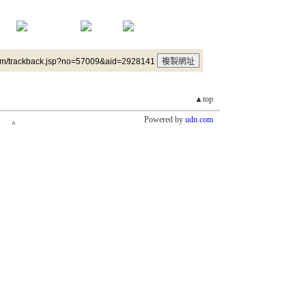
um/trackback.jsp?no=57009&aid=2928141
▲top
Powered by
udn.com