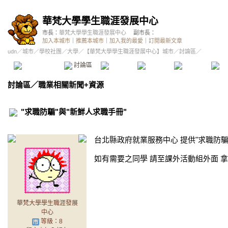
華梵大學學生職涯發展中心
市長：
華梵大學學生職涯發展中心
副市長：
加入本城市
｜
推薦本城市
｜
加入我的最愛
｜
訂閱最新文章
udn
／
城市
／
學校社團
／
大學
／
【華梵大學學生職涯發展中心】城市
／討論區／
本城市首頁
討論區
精華區
投票區
影像館
推
討論區
／
職業相關新聞+資源
"求職防騙"與"新鮮人求職手冊"
台北縣政府就業服務中心 提供"求職防騙
如有需要之同學 請至課外活動組外面 
華梵大學學生職涯發展
中心
等級：8