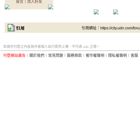
留言
｜
加入好友
引用網址：https://city.udn.com/for
本城市刊登之內容為作者個人自行提供上傳，不代表 udn 立場。
刊登網站廣告
︱
關於我們
︱
常見問題
︱
服務條款
︱
著作權聲明
︱
隱私權聲明
︱
客服