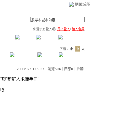
網路城邦
你還沒有登入喔(
馬上登入
/
加入會員
)
薦連結
公告區
訪客簿
市政中心
(0)
字體：
小
中
大
2008/07/01 09:27 瀏覽
504
｜回應
0
｜
推薦
0
"與"新鮮人求職手冊"
拿取