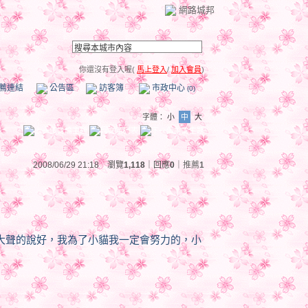
網路城邦
你還沒有登入喔(
馬上登入
/
加入會員
)
薦連結
公告區
訪客簿
市政中心
(0)
字體：
小
中
大
2008/06/29 21:18 瀏覽
1,118
｜回應
0
｜
推薦
1
我大聲的說好，我為了小貓我一定會努力的，小