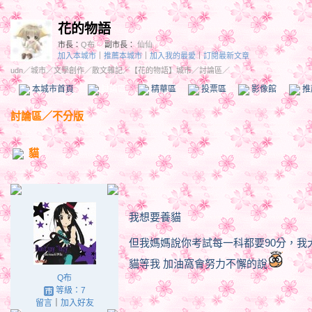
花的物語
市長：
Q布
副市長：
仙仙
加入本城市
｜
推薦本城市
｜
加入我的最愛
｜
訂閱最新文章
udn
／
城市
／
文學創作
／
散文雜記
／
【花的物語】城市
／討論區／
本城市首頁
討論區
精華區
投票區
影像館
推
討論區
／
不分版
貓
我想要養貓
但我媽媽說你考試每一科都要90分，
貓等我 加油窩會努力不懈的說
Q布
等級：7
留言
｜
加入好友