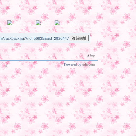
um/trackback.jsp?no=56835&aid=2926447
▲top
Powered by
udn.com