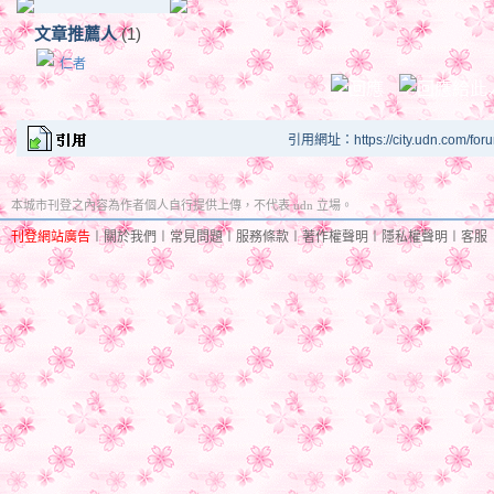
文章推薦人
(1)
仁者
引用網址：https://city.udn.com/for
本城市刊登之內容為作者個人自行提供上傳，不代表 udn 立場。
刊登網站廣告
︱
關於我們
︱
常見問題
︱
服務條款
︱
著作權聲明
︱
隱私權聲明
︱
客服