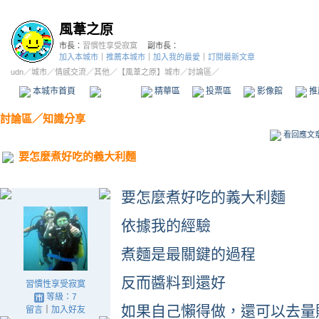
風葦之原
市長：
習慣性享受寂寞
副市長：
加入本城市
｜
推薦本城市
｜
加入我的最愛
｜
訂閱最新文章
udn
／
城市
／
情感交流
／
其他
／
【風葦之原】城市
／討論區／
本城市首頁
討論區
精華區
投票區
影像館
推
討論區
／
知識分享
看回應文
要怎麼煮好吃的義大利麵
要怎麼煮好吃的義大利麵
依據我的經驗
煮麵是最關鍵的過程
反而醬料到還好
習慣性享受寂寞
等級：7
如果自己懶得做，還可以去量
留言
｜
加入好友