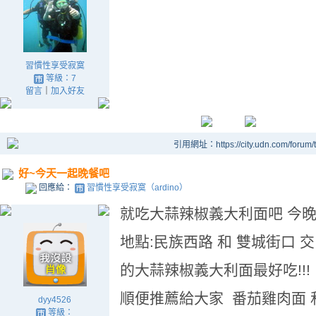
習慣性享受寂寞
等級：7
留言
｜
加入好友
引用網址：https://city.udn.com/forum
好~今天一起晚餐吧
回應給：
習慣性享受寂寞（ardino）
就吃大蒜辣椒義大利面吧 今
地點:民族西路 和 雙城街口 
的大蒜辣椒義大利面最好吃!!!
順便推薦給大家 番茄雞肉面 
dyy4526
等級：