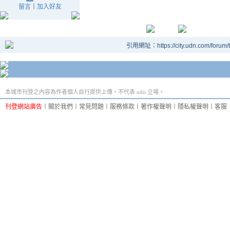
留言
｜
加入好友
引用網址：https://city.udn.com/forum
本城市刊登之內容為作者個人自行提供上傳，不代表 udn 立場。
刊登網站廣告
︱
關於我們
︱
常見問題
︱
服務條款
︱
著作權聲明
︱
隱私權聲明
︱
客服